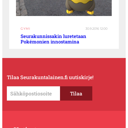
GYMI
30.9.2016 12:00
Seurakunnissakin luretetaan
Pokémonien innostamina
Tilaa Seurakuntalainen.fi uutiskirje!