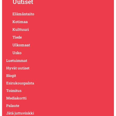
Uutiset
Elämäntaito
Kotimaa
Kulttuuri
Tiede
Ulkomaat
Usko
Luetuimmat
Hyvät uutiset
Blogit
Esirukouspalsta
Toimitus
Mediakortti
Palaute
Jätä juttuvinkki