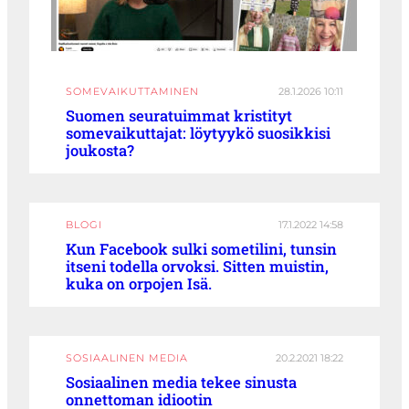
SOMEVAIKUTTAMINEN
28.1.2026 10:11
Suomen seuratuimmat kristityt
somevaikuttajat: löytyykö suosikkisi
joukosta?
BLOGI
17.1.2022 14:58
Kun Facebook sulki sometilini, tunsin
itseni todella orvoksi. Sitten muistin,
kuka on orpojen Isä.
SOSIAALINEN MEDIA
20.2.2021 18:22
Sosiaalinen media tekee sinusta
onnettoman idiootin