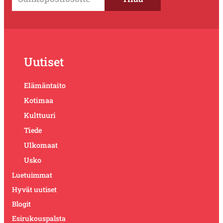
Uutiset
Elämäntaito
Kotimaa
Kulttuuri
Tiede
Ulkomaat
Usko
Luetuimmat
Hyvät uutiset
Blogit
Esirukouspalsta