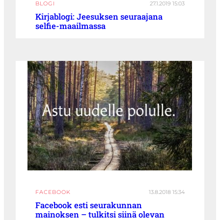
BLOGI
27.1.2019 15:03
Kirjablogi: Jeesuksen seuraajana
selfie-maailmassa
FACEBOOK
13.8.2018 15:34
Facebook esti seurakunnan
mainoksen – tulkitsi siinä olevan