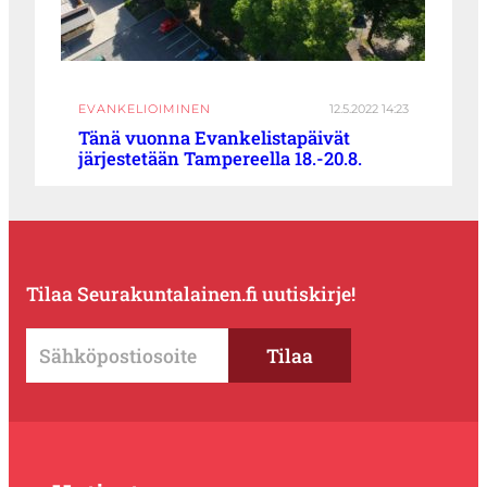
EVANKELIOIMINEN
12.5.2022 14:23
Tänä vuonna Evankelistapäivät
järjestetään Tampereella 18.-20.8.
Tilaa Seurakuntalainen.fi uutiskirje!