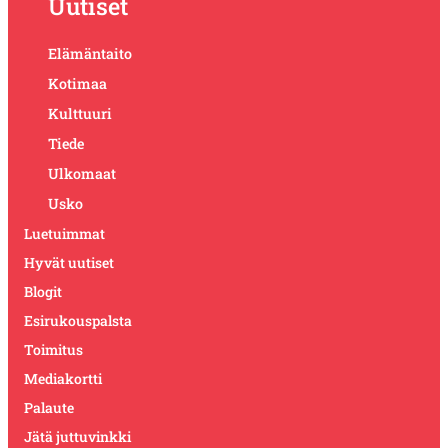
Uutiset
Elämäntaito
Kotimaa
Kulttuuri
Tiede
Ulkomaat
Usko
Luetuimmat
Hyvät uutiset
Blogit
Esirukouspalsta
Toimitus
Mediakortti
Palaute
Jätä juttuvinkki