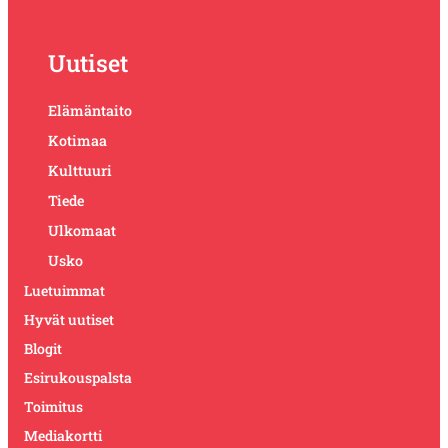
Uutiset
Elämäntaito
Kotimaa
Kulttuuri
Tiede
Ulkomaat
Usko
Luetuimmat
Hyvät uutiset
Blogit
Esirukouspalsta
Toimitus
Mediakortti