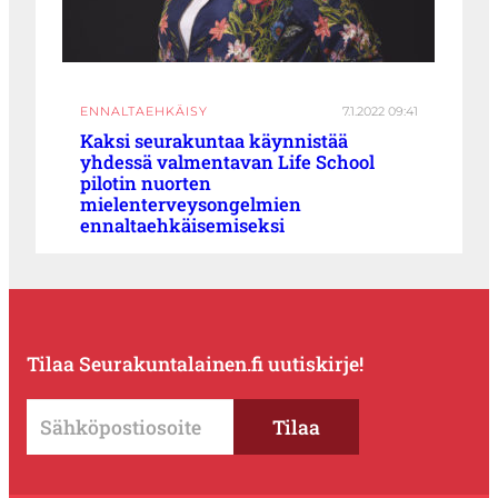
ENNALTAEHKÄISY
7.1.2022 09:41
Kaksi seurakuntaa käynnistää
yhdessä valmentavan Life School
pilotin nuorten
mielenterveysongelmien
ennaltaehkäisemiseksi
Tilaa Seurakuntalainen.fi uutiskirje!