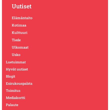
Uutiset
Elämäntaito
Kotimaa
Kulttuuri
Tiede
Ulkomaat
Usko
Luetuimmat
Hyvät uutiset
Blogit
Esirukouspalsta
Toimitus
Mediakortti
Palaute