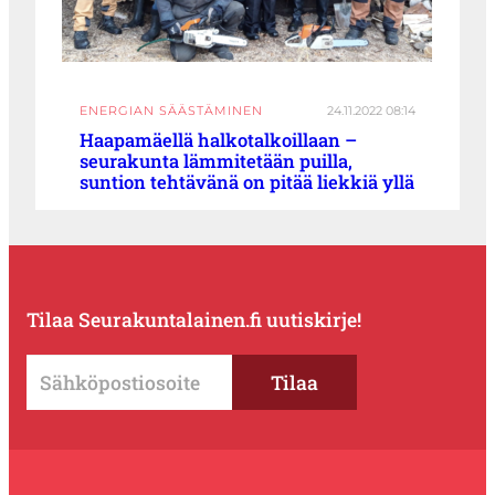
ENERGIAN SÄÄSTÄMINEN
24.11.2022 08:14
Haapamäellä halkotalkoillaan –
seurakunta lämmitetään puilla,
suntion tehtävänä on pitää liekkiä yllä
Tilaa Seurakuntalainen.fi uutiskirje!