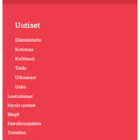
Uutiset
Elämäntaito
Kotimaa
Kulttuuri
Tiede
Ulkomaat
Usko
Luetuimmat
Hyvät uutiset
Blogit
Esirukouspalsta
Toimitus