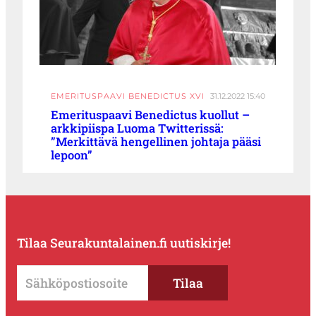
EMERITUSPAAVI BENEDICTUS XVI
31.12.2022 15:40
Emerituspaavi Benedictus kuollut –
arkkipiispa Luoma Twitterissä:
”Merkittävä hengellinen johtaja pääsi
lepoon”
Tilaa Seurakuntalainen.fi uutiskirje!