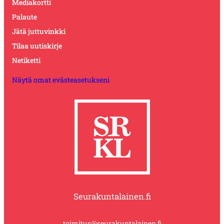
Mediakortti
Palaute
Jätä juttuvinkki
Tilaa uutiskirje
Netiketti
Näytä omat evästeasetukseni
Seurakuntalainen.fi
toimitus@seurakuntalainen.fi