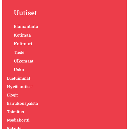
Uutiset
Elämäntaito
Kotimaa
Kulttuuri
Tiede
Ulkomaat
Usko
Luetuimmat
Hyvät uutiset
Blogit
Esirukouspalsta
Toimitus
Mediakortti
Palaute