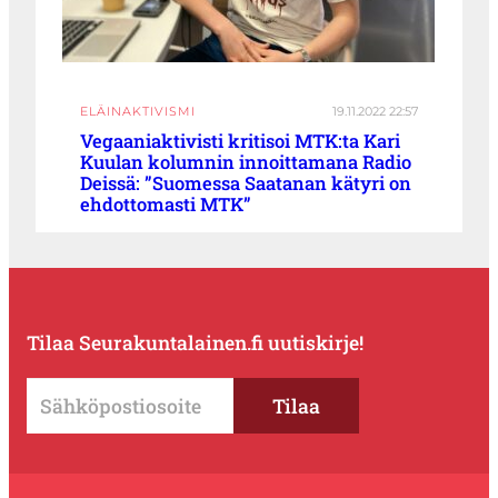
ELÄINAKTIVISMI
19.11.2022 22:57
Vegaaniaktivisti kritisoi MTK:ta Kari
Kuulan kolumnin innoittamana Radio
Deissä: ”Suomessa Saatanan kätyri on
ehdottomasti MTK”
Tilaa Seurakuntalainen.fi uutiskirje!