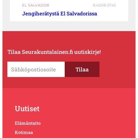
EL SALVADOR
8.4.2018 07:40
Jengiherätystä El Salvadorissa
Tilaa Seurakuntalainen.fi uutiskirje!
Uutiset
Elämäntaito
Kotimaa