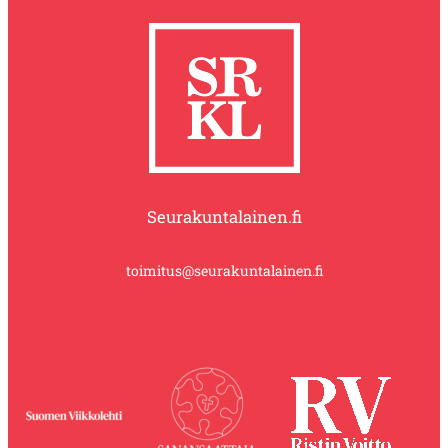
Seurakuntalainen.fi
toimitus@seurakuntalainen.fi