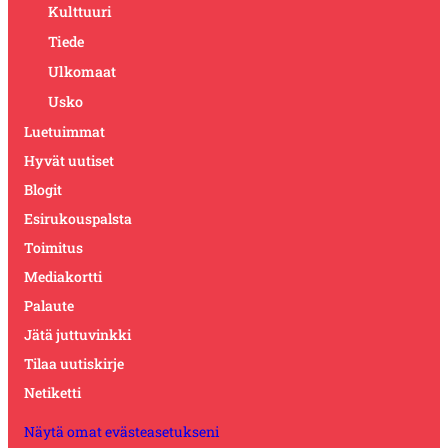
Kulttuuri
Tiede
Ulkomaat
Usko
Luetuimmat
Hyvät uutiset
Blogit
Esirukouspalsta
Toimitus
Mediakortti
Palaute
Jätä juttuvinkki
Tilaa uutiskirje
Netiketti
Näytä omat evästeasetukseni