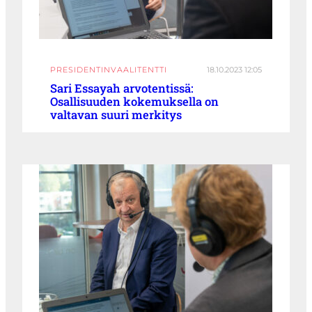
PRESIDENTINVAALITENTTI
18.10.2023 12:05
Sari Essayah arvotentissä:
Osallisuuden kokemuksella on
valtavan suuri merkitys