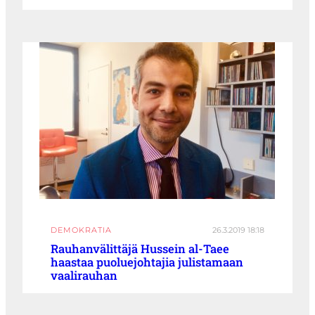
DEMOKRATIA
26.3.2019 18:18
Rauhanvälittäjä Hussein al-Taee
haastaa puoluejohtajia julistamaan
vaalirauhan