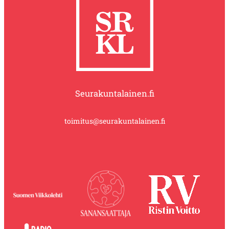
Seurakuntalainen.fi
toimitus@seurakuntalainen.fi