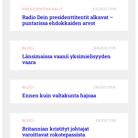
PRESIDENTINVAALIT
9.10.2023 13:08
Radio Dein presidenttitentit alkavat –
puntarissa ehdokkaiden arvot
BLOGI
22.8.2023 17:35
Länsimaissa vaanii yksimielisyyden
vaara
BLOGI
3.8.2023 09:16
Ennen kuin valtakunta hajoaa
BLOGI
3.8.2021 11:28
Britannian kristityt johtajat
varoittavat rokotepassista