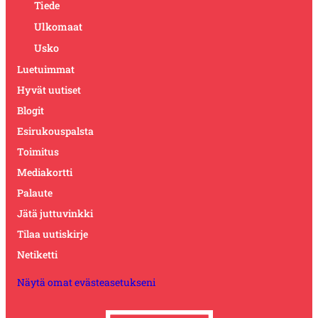
Tiede
Ulkomaat
Usko
Luetuimmat
Hyvät uutiset
Blogit
Esirukouspalsta
Toimitus
Mediakortti
Palaute
Jätä juttuvinkki
Tilaa uutiskirje
Netiketti
Näytä omat evästeasetukseni