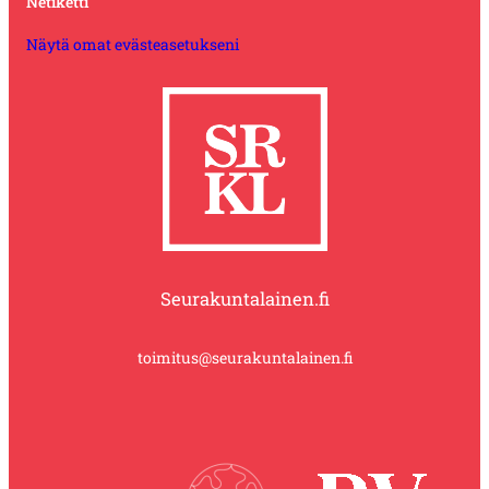
Netiketti
Näytä omat evästeasetukseni
Seurakuntalainen.fi
toimitus@seurakuntalainen.fi