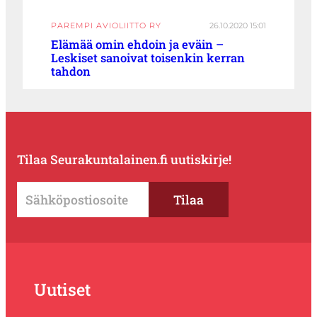
PAREMPI AVIOLIITTO RY
26.10.2020 15:01
Elämää omin ehdoin ja eväin –
Leskiset sanoivat toisenkin kerran
tahdon
Tilaa Seurakuntalainen.fi uutiskirje!
Uutiset