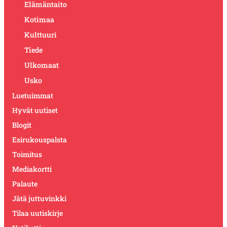
Elämäntaito
Kotimaa
Kulttuuri
Tiede
Ulkomaat
Usko
Luetuimmat
Hyvät uutiset
Blogit
Esirukouspalsta
Toimitus
Mediakortti
Palaute
Jätä juttuvinkki
Tilaa uutiskirje