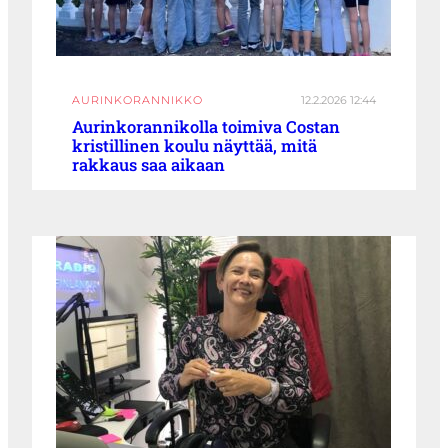
AURINKORANNIKKO
12.2.2026 12:44
Aurinkorannikolla toimiva Costan
kristillinen koulu näyttää, mitä
rakkaus saa aikaan