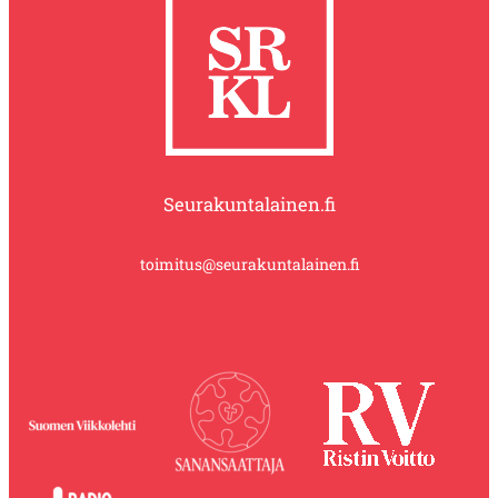
Seurakuntalainen.fi
toimitus@seurakuntalainen.fi