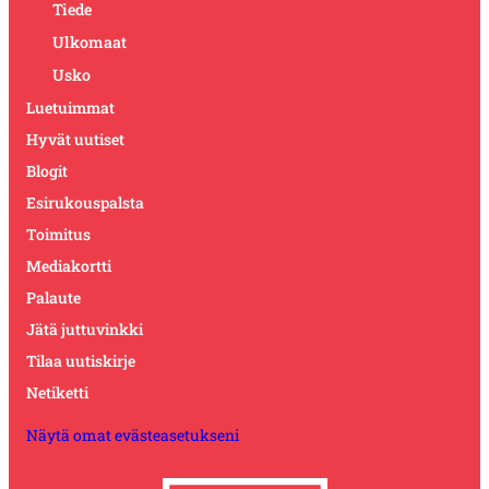
Tiede
Ulkomaat
Usko
Luetuimmat
Hyvät uutiset
Blogit
Esirukouspalsta
Toimitus
Mediakortti
Palaute
Jätä juttuvinkki
Tilaa uutiskirje
Netiketti
Näytä omat evästeasetukseni