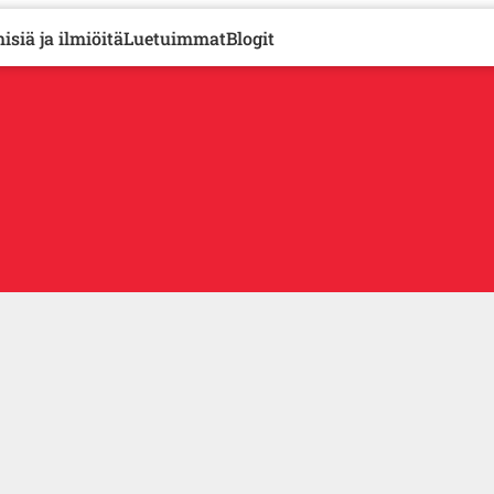
isiä ja ilmiöitä
Luetuimmat
Blogit