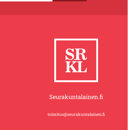
Seurakuntalainen.fi
toimitus@seurakuntalainen.fi