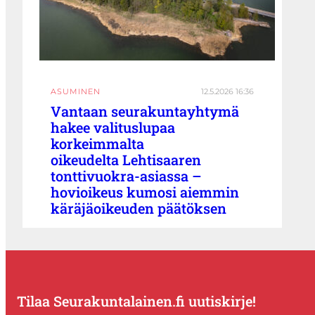
ASUMINEN
12.5.2026 16:36
Vantaan seurakuntayhtymä
hakee valituslupaa
korkeimmalta
oikeudelta Lehtisaaren
tonttivuokra-asiassa –
hovioikeus kumosi aiemmin
käräjäoikeuden päätöksen
Tilaa Seurakuntalainen.fi uutiskirje!