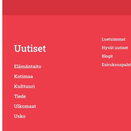
Luetuimmat
Uutiset
Hyvät uutiset
Blogit
Esirukouspals
Elämäntaito
Kotimaa
Kulttuuri
Tiede
Ulkomaat
Usko