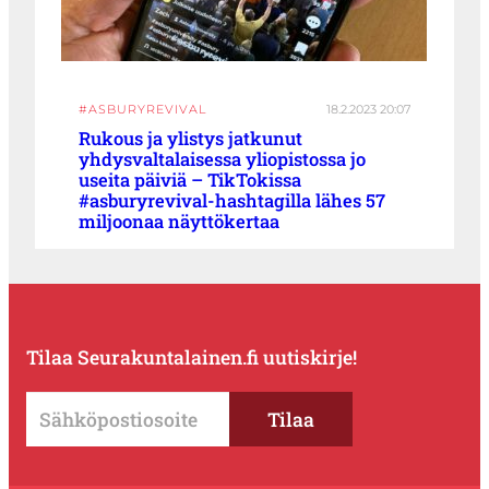
#ASBURYREVIVAL
18.2.2023 20:07
Rukous ja ylistys jatkunut
yhdysvaltalaisessa yliopistossa jo
useita päiviä – TikTokissa
#asburyrevival-hashtagilla lähes 57
miljoonaa näyttökertaa
Tilaa Seurakuntalainen.fi uutiskirje!