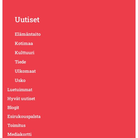
Uutiset
Elämäntaito
Kotimaa
Kulttuuri
Tiede
Ulkomaat
Usko
Luetuimmat
Hyvät uutiset
Blogit
Esirukouspalsta
Toimitus
Mediakortti