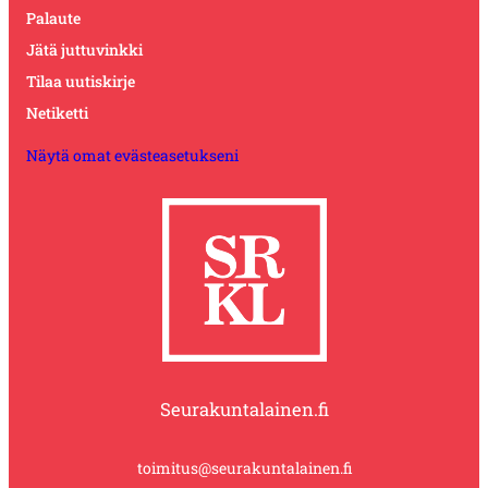
Palaute
Jätä juttuvinkki
Tilaa uutiskirje
Netiketti
Näytä omat evästeasetukseni
Seurakuntalainen.fi
toimitus@seurakuntalainen.fi