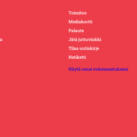
Toimitus
Mediakortti
Palaute
ta
Jätä juttuvinkki
Tilaa uutiskirje
Netiketti
Näytä omat evästeasetukseni