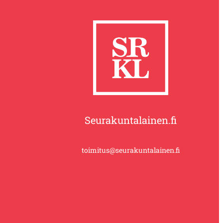
Seurakuntalainen.fi
toimitus@seurakuntalainen.fi