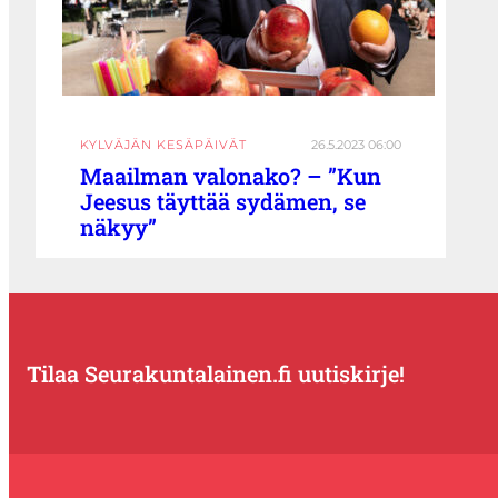
KYLVÄJÄN KESÄPÄIVÄT
26.5.2023 06:00
Maailman valonako? – ”Kun
Jeesus täyttää sydämen, se
näkyy”
Tilaa Seurakuntalainen.fi uutiskirje!