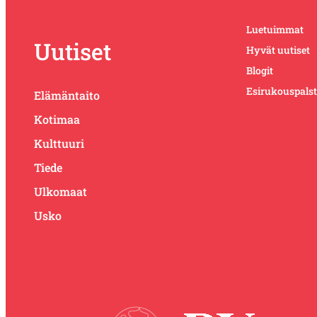
Luetuimmat
Uutiset
Hyvät uutiset
Blogit
Esirukouspals
Elämäntaito
Kotimaa
Kulttuuri
Tiede
Ulkomaat
Usko