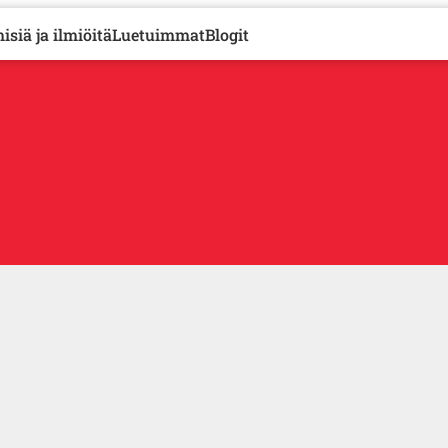
isiä ja ilmiöitä
Luetuimmat
Blogit