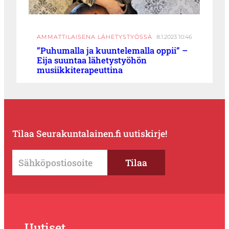
AMMATTILAISENA LÄHETYSTYÖSSÄ
8.1.2023 10:46
”Puhumalla ja kuuntelemalla oppii” –
Eija suuntaa lähetystyöhön
musiikkiterapeuttina
Tilaa Seurakuntalainen.fi uutiskirje!
Uutiset