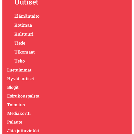
Uutiset
Elämäntaito
Kotimaa
Kulttuuri
Tiede
Ulkomaat
Usko
Luetuimmat
Hyvät uutiset
Blogit
Esirukouspalsta
Toimitus
Mediakortti
Palaute
Jätä juttuvinkki