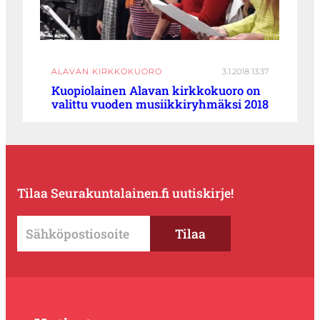
ALAVAN KIRKKOKUORO
3.1.2018 13:37
Kuopiolainen Alavan kirkkokuoro on
valittu vuoden musiikkiryhmäksi 2018
Tilaa Seurakuntalainen.fi uutiskirje!