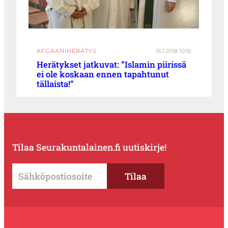
AFGAANIHERÄTYS
16.1.2018 10:16
Herätykset jatkuvat: ”Islamin piirissä
ei ole koskaan ennen tapahtunut
tällaista!”
Tilaa Seurakuntalainen.fi uutiskirje!