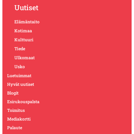
Uutiset
Elämäntaito
Kotimaa
Kulttuuri
Tiede
Ulkomaat
Usko
Luetuimmat
Hyvät uutiset
Blogit
Esirukouspalsta
Toimitus
Mediakortti
Palaute