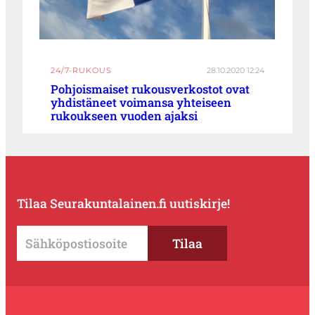
24/7-RUKOUS
28.10.2020 12:24
Pohjoismaiset rukousverkostot ovat
yhdistäneet voimansa yhteiseen
rukoukseen vuoden ajaksi
Tilaa Seurakuntalainen.fi uutiskirje!