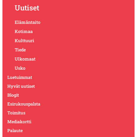
Uutiset
Elämäntaito
Kotimaa
Kulttuuri
Tiede
Ulkomaat
Usko
Luetuimmat
Hyvät uutiset
Blogit
Esirukouspalsta
Toimitus
Mediakortti
Palaute