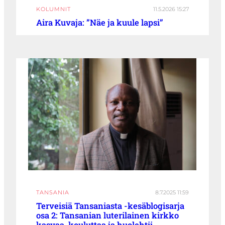
KOLUMNIT
11.5.2026 15:27
Aira Kuvaja: ”Näe ja kuule lapsi”
TANSANIA
8.7.2025 11:59
Terveisiä Tansaniasta -kesäblogisarja
osa 2: Tansanian luterilainen kirkko
kasvaa, kouluttaa ja huolehtii