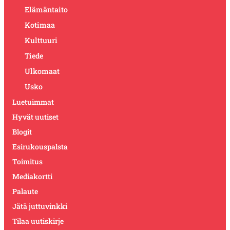
Elämäntaito
Kotimaa
Kulttuuri
Tiede
Ulkomaat
Usko
Luetuimmat
Hyvät uutiset
Blogit
Esirukouspalsta
Toimitus
Mediakortti
Palaute
Jätä juttuvinkki
Tilaa uutiskirje