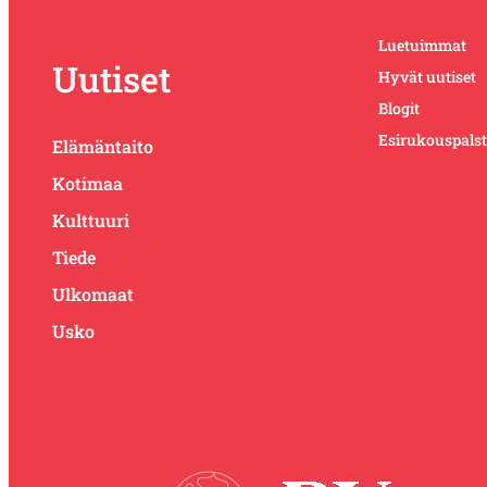
Luetuimmat
Uutiset
Hyvät uutiset
Blogit
Esirukouspals
Elämäntaito
Kotimaa
Kulttuuri
Tiede
Ulkomaat
Usko