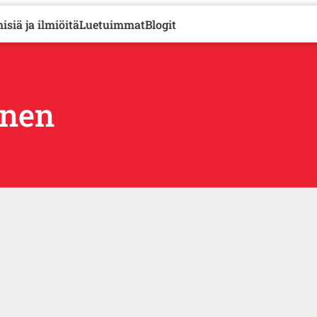
isiä ja ilmiöitä
Luetuimmat
Blogit
inen