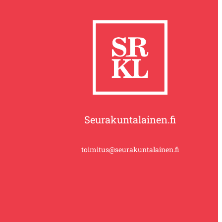
Seurakuntalainen.fi
toimitus@seurakuntalainen.fi