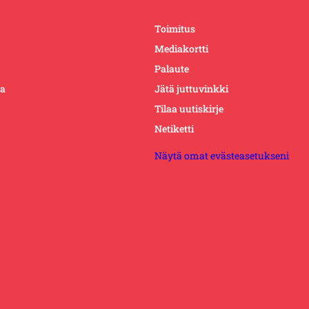
Toimitus
Mediakortti
Palaute
ta
Jätä juttuvinkki
Tilaa uutiskirje
Netiketti
Näytä omat evästeasetukseni