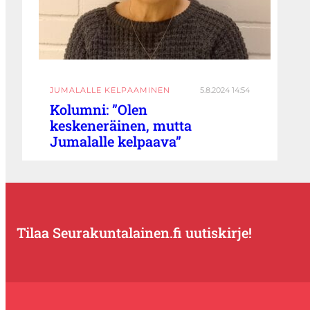
JUMALALLE KELPAAMINEN
5.8.2024 14:54
Kolumni: ”Olen
keskeneräinen, mutta
Jumalalle kelpaava”
Tilaa Seurakuntalainen.fi uutiskirje!