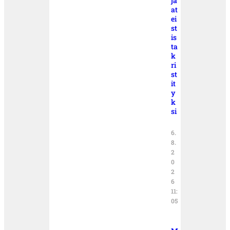
ja
at
ei
st
is
ta
k
ri
st
it
y
k
si
6.
8.
2
0
2
6
11:
05