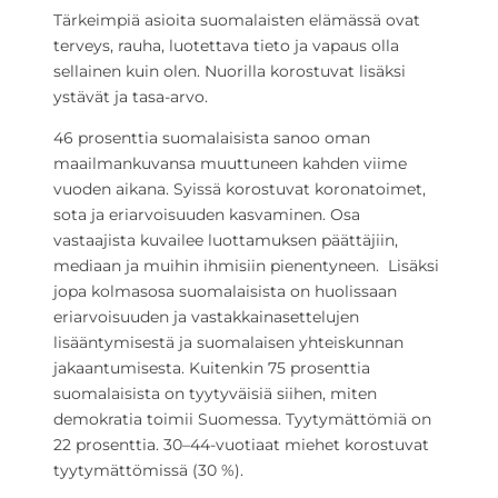
Tärkeimpiä asioita suomalaisten elämässä ovat
terveys, rauha, luotettava tieto ja vapaus olla
sellainen kuin olen. Nuorilla korostuvat lisäksi
ystävät ja tasa-arvo.
46 prosenttia suomalaisista sanoo oman
maailmankuvansa muuttuneen kahden viime
vuoden aikana. Syissä korostuvat koronatoimet,
sota ja eriarvoisuuden kasvaminen. Osa
vastaajista kuvailee luottamuksen päättäjiin,
mediaan ja muihin ihmisiin pienentyneen. Lisäksi
jopa kolmasosa suomalaisista on huolissaan
eriarvoisuuden ja vastakkainasettelujen
lisääntymisestä ja suomalaisen yhteiskunnan
jakaantumisesta. Kuitenkin 75 prosenttia
suomalaisista on tyytyväisiä siihen, miten
demokratia toimii Suomessa. Tyytymättömiä on
22 prosenttia. 30–44-vuotiaat miehet korostuvat
tyytymättömissä (30 %).