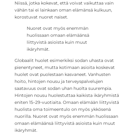
Niissä, jotka kokevat, että voivat vaikuttaa vain
vähän tai ei lainkaan oman elämänsä kulkuun,
korostuvat nuoret naiset.
Nuoret ovat myös enemmän
huolissaan omaan elämäänsä
liittyvistä asioista kuin muut
ikäryhmät.
Globaalit huolet esimerkiksi sodan uhasta ovat
pienentyneet, mutta kotimaan asioita koskevat
huolet ovat puolestaan kasvaneet. Vanhusten
hoito, hintojen nousu ja terveyspalvelujen
saatavuus ovat sodan uhan huolta suurempia.
Hintojen nousu huolestuttaa kaikista ikäryhmistä
eniten 15–29-vuotiaita. Omaan elämään liittyvistä
huolista oma toimeentulo on myös ykkösenä
nuorilla. Nuoret ovat myös enemmän huolissaan
omaan elämäänsä liittyvistä asioista kuin muut
ikäryhmät.