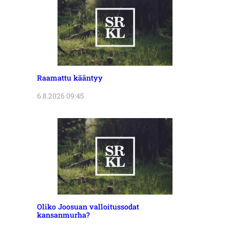
Raamattu kääntyy
6.8.2026 09:45
Oliko Joosuan valloitussodat
kansanmurha?