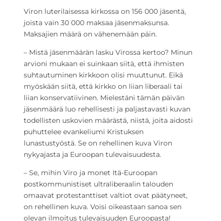
Viron luterilaisessa kirkossa on 156 000 jäsentä,
joista vain 30 000 maksaa jäsenmaksunsa.
Maksajien määrä on vähenemään päin.
– Mistä jäsenmäärän lasku Virossa kertoo? Minun
arvioni mukaan ei suinkaan siitä, että ihmisten
suhtautuminen kirkkoon olisi muuttunut. Eikä
myöskään siitä, että kirkko on liian liberaali tai
liian konservatiivinen. Mielestäni tämän päivän
jäsenmäärä luo rehellisesti ja paljastavasti kuvan
todellisten uskovien määrästä, niistä, joita aidosti
puhuttelee evankeliumi Kristuksen
lunastustyöstä. Se on rehellinen kuva Viron
nykyajasta ja Euroopan tulevaisuudesta.
– Se, mihin Viro ja monet Itä-Euroopan
postkommunistiset ultraliberaalin talouden
omaavat protestanttiset valtiot ovat päätyneet,
on rehellinen kuva. Voisi oikeastaan sanoa sen
olevan ilmoitus tulevaisuuden Euroopasta!