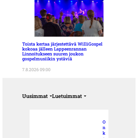
Toista kertaa järjestettävä WilliGospel
kokoaa jälleen Lappeenrannan
Linnoitukseen suuren joukon
gospelmusiikin ystäviä
7.8.2026 09:00
Uusimmat
Luetuimmat
O
n
k