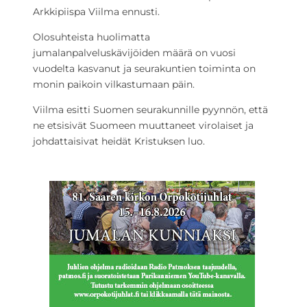
Arkkipiispa Viilma ennusti.
Olosuhteista huolimatta
jumalanpalveluskävijöiden määrä on vuosi
vuodelta kasvanut ja seurakuntien toiminta on
monin paikoin vilkastumaan päin.
Viilma esitti Suomen seurakunnille pyynnön, että
ne etsisivät Suomeen muuttaneet virolaiset ja
johdattaisivat heidät Kristuksen luo.