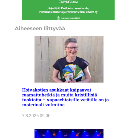
Aiheeseen liittyvää
Hoivakotien asukkaat kaipaavat
raamattuhetkiä ja muita kristillisiä
tuokioita – vapaaehtoisille vetäjille on jo
materiaali valmiina
7.8.2026 09:00