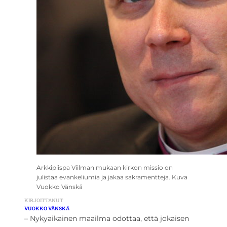
Arkkipiispa Viilman mukaan kirkon missio on
julistaa evankeliumia ja jakaa sakramentteja. Kuva
Vuokko Vänskä
KIRJOITTANUT
VUOKKO VÄNSKÄ
– Nykyaikainen maailma odottaa, että jokaisen