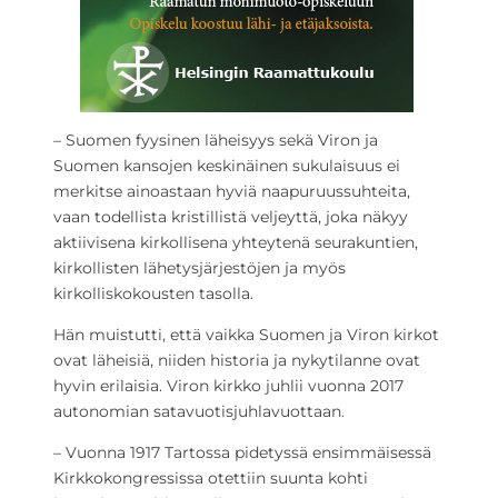
– Suomen fyysinen läheisyys sekä Viron ja
Suomen kansojen keskinäinen sukulaisuus ei
merkitse ainoastaan hyviä naapuruussuhteita,
vaan todellista kristillistä veljeyttä, joka näkyy
aktiivisena kirkollisena yhteytenä seurakuntien,
kirkollisten lähetysjärjestöjen ja myös
kirkolliskokousten tasolla.
Hän muistutti, että vaikka Suomen ja Viron kirkot
ovat läheisiä, niiden historia ja nykytilanne ovat
hyvin erilaisia. Viron kirkko juhlii vuonna 2017
autonomian satavuotisjuhlavuottaan.
– Vuonna 1917 Tartossa pidetyssä ensimmäisessä
Kirkkokongressissa otettiin suunta kohti