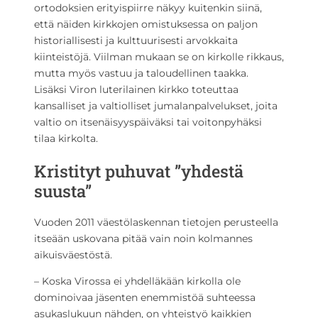
ortodoksien erityispiirre näkyy kuitenkin siinä,
että näiden kirkkojen omistuksessa on paljon
historiallisesti ja kulttuurisesti arvokkaita
kiinteistöjä. Viilman mukaan se on kirkolle rikkaus,
mutta myös vastuu ja taloudellinen taakka.
Lisäksi Viron luterilainen kirkko toteuttaa
kansalliset ja valtiolliset jumalanpalvelukset, joita
valtio on itsenäisyyspäiväksi tai voitonpyhäksi
tilaa kirkolta.
Kristityt puhuvat ”yhdestä
suusta”
Vuoden 2011 väestölaskennan tietojen perusteella
itseään uskovana pitää vain noin kolmannes
aikuisväestöstä.
– Koska Virossa ei yhdelläkään kirkolla ole
dominoivaa jäsenten enemmistöä suhteessa
asukaslukuun nähden, on yhteistyö kaikkien