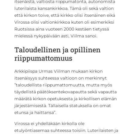
itsenäistä, valtiosta riippumatonta, autonomista
luterilaista kansankirkkoa. Tämä oli sekä valtion
että kirkon toive, että kirkko olisi itsenäinen eikä
Virossa olisi valtionkirkkoa kuten oli esimerkiksi
Ruotsissa aina vuoteen 2000 kestäen tietyssä
mielessä nykypäivään asti, Viilma sanoi.
Taloudellinen ja opillinen
riippumattomuus
Arkkipiispa Urmas Viilman mukaan kirkon
itsenäisyys suhteessa valtioon on merkinnyt
”taloudellista riippumattomuutta, mutta myös
täydellistä päätöksentekovapautta sekä vapautta
määrätä kirkon opetuksesta ja kirkollisen elämän
järjestämisestä. Tällaisella statuksella on omat
etunsa ja haittansa”.
Virossa ei yhdelläkään kirkolla ole
etulyöntiasemaa suhteessa toisiin. Luterilaisten ja