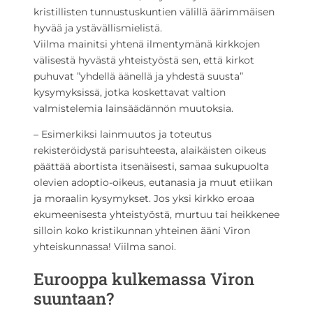
kristillisten tunnustuskuntien välillä äärimmäisen
hyvää ja ystävällismielistä.
Viilma mainitsi yhtenä ilmentymänä kirkkojen
välisestä hyvästä yhteistyöstä sen, että kirkot
puhuvat ”yhdellä äänellä ja yhdestä suusta”
kysymyksissä, jotka koskettavat valtion
valmistelemia lainsäädännön muutoksia.
– Esimerkiksi lainmuutos ja toteutus
rekisteröidystä parisuhteesta, alaikäisten oikeus
päättää abortista itsenäisesti, samaa sukupuolta
olevien adoptio-oikeus, eutanasia ja muut etiikan
ja moraalin kysymykset. Jos yksi kirkko eroaa
ekumeenisesta yhteistyöstä, murtuu tai heikkenee
silloin koko kristikunnan yhteinen ääni Viron
yhteiskunnassa! Viilma sanoi.
Eurooppa kulkemassa Viron
suuntaan?