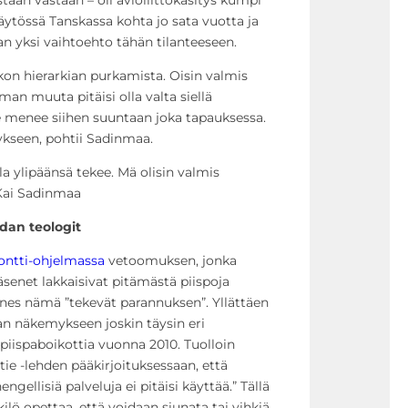
äytössä Tanskassa kohta jo sata vuotta ja
 yksi vaihtoehto tähän tilanteeseen.
kon hierarkian purkamista. Oisin valmis
man muuta pitäisi olla valta siellä
ä se menee siihen suuntaan joka tapauksessa.
kseen, pohtii Sadinmaa.
la ylipäänsä tekee. Mä olisin valmis
Kai Sadinmaa
idan teologit
ontti-ohjelmassa
vetoomuksen, jonka
äsenet lakkaisivat pitämästä piispoja
nes nämä ”tekevät parannuksen”. Yllättäen
 näkemykseen joskin täysin eri
piispaboikottia vuonna 2010. Tuolloin
tie -lehden pääkirjoituksessaan, että
gellisiä palveluja ei pitäisi käyttää.” Tällä
nkilö opettaa, että voidaan siunata tai vihkiä