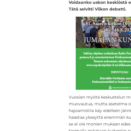
Voidaanko uskon keskiöstä ed
Tätä selvitti Viikon debatti.
Vuosien myötä keskustelun muo
muovautua, mutta asetelma on 
hajoamistila käy edelleen jänni
haastaa ykseyttä enemmän kuin
se ei ole monien mukaan edes 
teemalla mitataan kuitenkin 