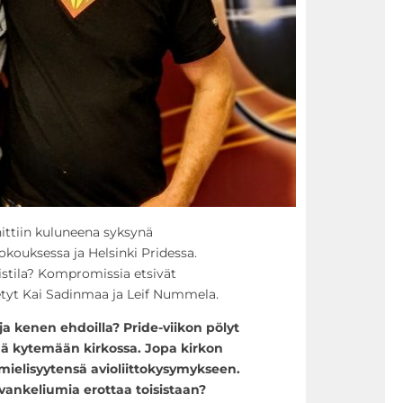
ittiin kuluneena syksynä
okouksessa ja Helsinki Pridessa.
stila? Kompromissia etsivät
etyt Kai Sadinmaa ja Leif Nummela.
ja kenen ehdoilla? Pride-viikon pölyt
ää kytemään kirkossa. Jopa kirkon
imielisyytensä avioliittokysymykseen.
vankeliumia erottaa toisistaan?