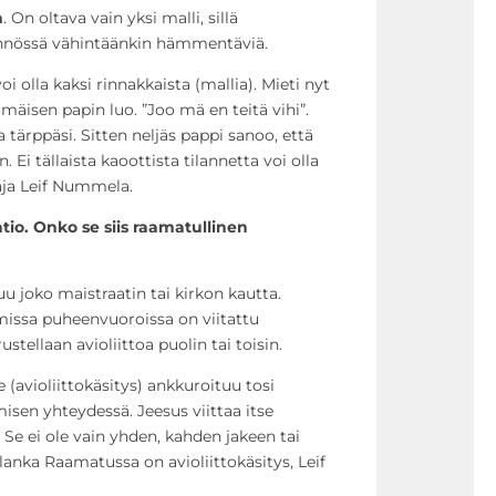
a
. On oltava vain yksi malli, sillä
ännössä vähintäänkin hämmentäviä.
oi olla kaksi rinnakkaista (mallia). Mieti nyt
mäisen papin luo. ”Joo mä en teitä vihi”.
a tärppäsi. Sitten neljäs pappi sanoo, että
in. Ei tällaista kaoottista tilannetta voi olla
aja Leif Nummela.
atio. Onko se siis raamatullinen
uu joko maistraatin tai kirkon kautta.
issa puheenvuoroissa on viitattu
ustellaan avioliittoa puolin tai toisin.
se (avioliittokäsitys) ankkuroituu tosi
isen yhteydessä. Jeesus viittaa itse
 Se ei ole vain yhden, kahden jakeen tai
lanka Raamatussa on avioliittokäsitys, Leif