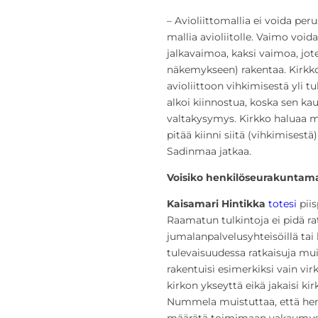
– Avioliittomallia ei voida pe
mallia avioliitolle. Vaimo voida
jalkavaimoa, kaksi vaimoa, jot
näkemykseen) rakentaa. Kirkko 
avioliittoon vihkimisestä yli 
alkoi kiinnostua, koska sen kau
valtakysymys. Kirkko haluaa mä
pitää kiinni siitä (vihkimisestä) 
Sadinmaa jatkaa.
Voisiko henkilöseurakuntamal
Kaisamari Hintikka
totesi
piis
Raamatun tulkintoja ei pidä ratka
jumalanpalvelusyhteisöillä tai 
tulevaisuudessa ratkaisuja mui
rakentuisi esimerkiksi vain vir
kirkon ykseyttä eikä jakaisi kir
Nummela muistuttaa, että henk
määrätä toimimaan vakaumusta