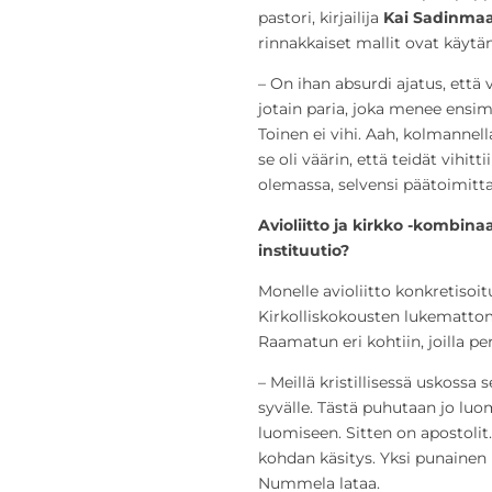
pastori, kirjailija
Kai Sadinma
rinnakkaiset mallit ovat käyt
– On ihan absurdi ajatus, että v
jotain paria, joka menee ensim
Toinen ei vihi. Aah, kolmannell
se oli väärin, että teidät vihitti
olemassa, selvensi päätoimitt
Avioliitto ja kirkko -kombina
instituutio?
Monelle avioliitto konkretisoit
Kirkolliskokousten lukemattom
Raamatun eri kohtiin, joilla per
– Meillä kristillisessä uskossa 
syvälle. Tästä puhutaan jo luom
luomiseen. Sitten on apostolit.
kohdan käsitys. Yksi punainen 
Nummela lataa.