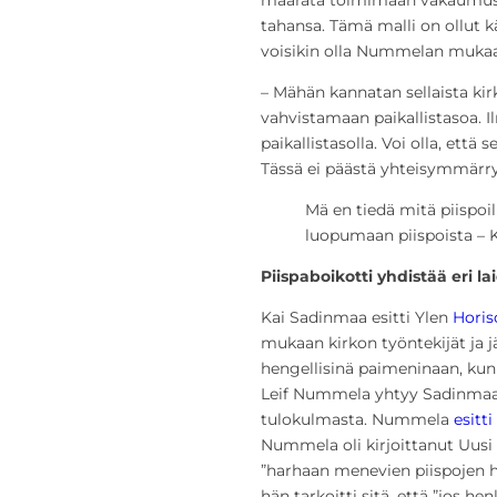
tahansa. Tämä malli on ollut k
voisikin olla Nummelan mukaan
– Mähän kannatan sellaista kir
vahvistamaan paikallistasoa. Il
paikallistasolla. Voi olla, ett
Tässä ei päästä yhteisymmärry
Mä en tiedä mitä piispoil
luopumaan piispoista – 
Piispaboikotti yhdistää eri la
Kai Sadinmaa esitti Ylen
Horis
mukaan kirkon työntekijät ja j
hengellisinä paimeninaan, kun
Leif Nummela yhtyy Sadinmaan
tulokulmasta. Nummela
esitti
Nummela oli kirjoittanut Uusi 
”harhaan menevien piispojen hen
hän tarkoitti sitä, että ”jos he