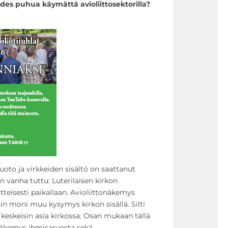
es puhua käymättä avioliittosektorilla?
to ja virkkeiden sisältö on saattanut
vanha tuttu: Luterilaisen kirkon
tteisesti paikallaan. Avioliittonäkemys
 moni muu kysymys kirkon sisällä. Silti
keskeisin asia kirkossa. Osan mukaan tällä
näkemys ihmisarvosta sekä