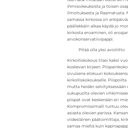
ihmisoikeuksista ja toisen os
ilmoituksesta ja Raamatusta.
samassa kirkossa on arkipäivää
päällekkäin alkaa käydä jo mon
kirkosta eroaminen, oli eroaja
arvokonservatiivipappi.
Pitää olla yksi avioliitto
Kirkolliskokous tilasi kaksi vuo
koskevan kirjeen. Piispainkok
sivuisena elokuun kokouksens
kirkolliskokoukselle. Piispoilta
mutta heidän selvityksessään
sukupuolta olevien vihkimiseen.
piispat ovat keskenään eri mie
Kompromissimalli tuntuu oleva
asiasta olevien parissa. Kans
viidesläinen päätoimittaja, ki
samaa mieltä kuin kapinapapp