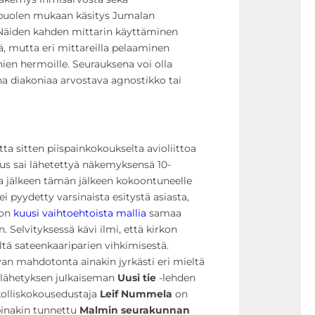
apuolen mukaan käsitys Jumalan
 Näiden kahden mittarin käyttäminen
, mutta eri mittareilla pelaaminen
ien hermoille. Seurauksena voi olla
na diakoniaa arvostava agnostikko tai
tta sitten piispainkokoukselta avioliittoa
ous sai lähetettyä näkemyksensä 10-
a jälkeen tämän jälkeen kokoontuneelle
 ei pyydetty varsinaista esitystä asiasta,
 on
kuusi vaihtoehtoista mallia
samaa
 Selvityksessä kävi ilmi, että kirkon
ltä sateenkaariparien vihkimisestä.
n mahdotonta ainakin jyrkästi eri mieltä
anlähetyksen julkaiseman
Uusi tie
-lehden
rkolliskokousedustaja
Leif Nummela
on
inakin tunnettu
Malmin seurakunnan