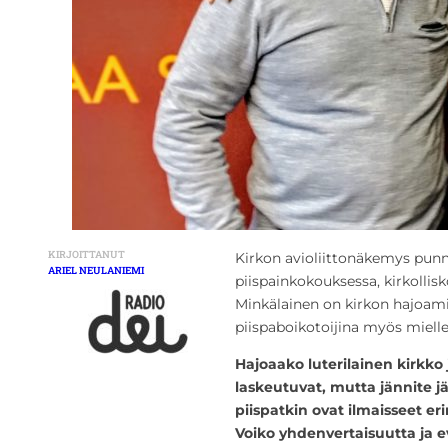
KIRJOITTANUT
Kirkon avioliittonäkemys punn
ARIEL NEULANIEMI
piispainkokouksessa, kirkollisk
Minkälainen on kirkon hajoami
piispaboikotoijina myös miell
Hajoaako luterilainen kirkko 
laskeutuvat, mutta jännite j
piispatkin ovat ilmaisseet er
Voiko yhdenvertaisuutta ja e