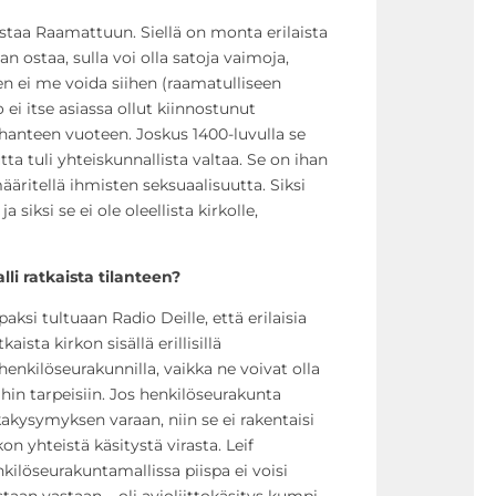
rustaa Raamattuun. Siellä on monta erilaista
an ostaa, sulla voi olla satoja vaimoja,
en ei me voida siihen (raamatulliseen
ei itse asiassa ollut kiinnostunut
tuhanteen vuoteen. Joskus 1400-luvulla se
tta tuli yhteiskunnallista valtaa. Se on ihan
äritellä ihmisten seksuaalisuutta. Siksi
ja siksi se ei ole oleellista kirkolle,
li ratkaista tilanteen?
paksi tultuaan Radio Deille, että erilaisia
ista kirkon sisällä erillisillä
henkilöseurakunnilla, vaikka ne voivat olla
hin tarpeisiin. Jos henkilöseurakunta
kakysymyksen varaan, niin se ei rakentaisi
kon yhteistä käsitystä virasta. Leif
ilöseurakuntamallissa piispa ei voisi
an vastaan – oli avioliittokäsitys kumpi