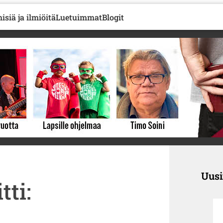
isiä ja ilmiöitä
Luetuimmat
Blogit
Uus
tti: