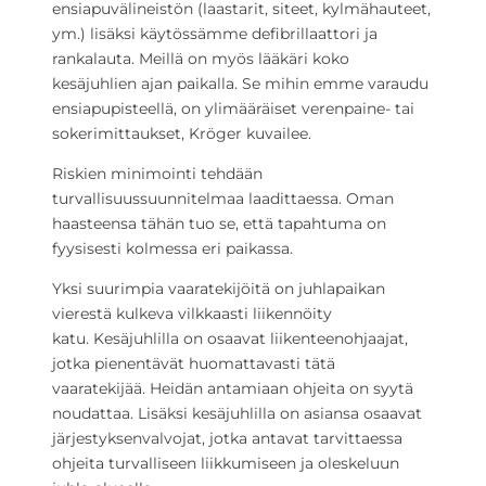
ensiapuvälineistön (laastarit, siteet, kylmähauteet,
ym.) lisäksi käytössämme defibrillaattori ja
rankalauta. Meillä on myös lääkäri koko
kesäjuhlien ajan paikalla. Se mihin emme varaudu
ensiapupisteellä, on ylimääräiset verenpaine- tai
sokerimittaukset, Kröger kuvailee.
Riskien minimointi tehdään
turvallisuussuunnitelmaa laadittaessa. Oman
haasteensa tähän tuo se, että tapahtuma on
fyysisesti kolmessa eri paikassa.
Yksi suurimpia vaaratekijöitä on juhlapaikan
vierestä kulkeva vilkkaasti liikennöity
katu. Kesäjuhlilla on osaavat liikenteenohjaajat,
jotka pienentävät huomattavasti tätä
vaaratekijää. Heidän antamiaan ohjeita on syytä
noudattaa. Lisäksi kesäjuhlilla on asiansa osaavat
järjestyksenvalvojat, jotka antavat tarvittaessa
ohjeita turvalliseen liikkumiseen ja oleskeluun