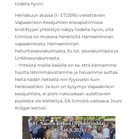
todella hyvin.
Heinäkuun alussa (1.–3.7.2016) vietettävien
Vapaakirkon Kesäjuhlien ensiaputiimissä
kristittyjen yhteistyö näkyy todella hyvin, sillä
tiimissä on mukana henkilöitä Hämeenlinnan
vapaakirkosta, Hämeenlinnan
helluntaiseurakunnasta, Ev.lut. seurakunnasta ja
Linkkiseurakunnasta.
– Yhteistä meille kaikille on se, että kannamme
huolta lähimmäisistämme ja haluamme auttaa
heitä hädän hetkellä niin fyysisesti kuin
henkisestikin. Ja kun on kysymys Vapaakirkon
kesäjuhlista, ei pieni rukouskaan autettavien
puolesta ole kiellettyä, EA-tiimistä vastaava Jouni
Kröger kertoo.