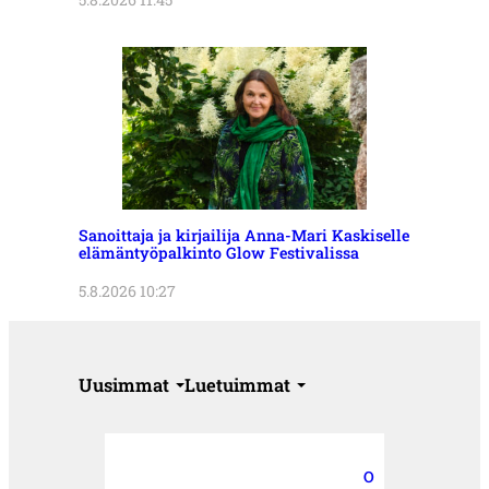
Sanoittaja ja kirjailija Anna-Mari Kaskiselle
elämäntyöpalkinto Glow Festivalissa
5.8.2026 10:27
Uusimmat
Luetuimmat
O