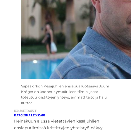
Vapaakirkon Kesäjuhlien ensiapua luotsaava Jouni
Kröger on koonnut ympärilleen tiimin, jossa
toteutuu kristittyjen yhteys, ammattitaito ja halu
auttaa.
KIRJOITTANUT
KAROLIINA LEIKKARI
Heinäkuun alussa vietettävien kesäjuhlien
ensiaputiimissä kristittyjen yhteistyö näkyy