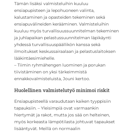
Tämän lisäksi valmisteluihin kuuluu
ensiapupisteen ja lepohuoneen valinta,
kalustaminen ja opasteiden tekeminen sekä
ensiapuvälineiden kerääminen. Valmisteluihin
kuuluu myös turvallisuussuunnitelman tekeminen
ja juhlapaikan pelastussuunnitelman läpikäynti
yhdessä turvallisuuspäällikön kanssa sekä
ilmoitukset keskussairaalaan ja pelastuslaitoksen
lääkintäesimiehelle.
– Tiimin ryhmähengen luominen ja porukan
tiivistäminen on yksi tärkeimmistä
ennakkovalmisteluista, Jouni kertoo.
Huolellinen valmistelutyö minimoi riskit
Ensiapupisteellä varaudutaan kaiken tyyppisiin
tapauksiin. – Yleisimpiä ovat varmaankin
hiertymät ja rakot, mutta jos sää on helteinen,
myös korkeasta lämpötilasta johtuvat tapaukset
lisääntyvät. Meillä on normaalin