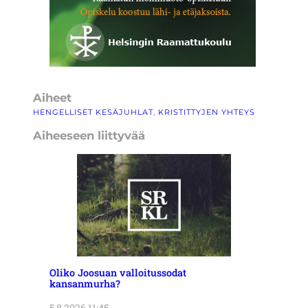
Aiheet
HENGELLISET KESÄJUHLAT
, 
KRISTITTYJEN YHTEYS
Aiheeseen liittyvää
Oliko Joosuan valloitussodat
kansanmurha?
5.8.2026 11:45