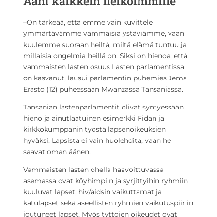
Ääni kaikkein heikoimmille
–On tärkeää, että emme vain kuvittele
ymmärtävämme vammaisia ystäviämme, vaan
kuulemme suoraan heiltä, miltä elämä tuntuu ja
millaisia ongelmia heillä on. Siksi on hienoa, että
vammaisten lasten osuus Lasten parlamentissa
on kasvanut, lausui parlamentin puhemies Jema
Erasto (12) puheessaan Mwanzassa Tansaniassa.
Tansanian lastenparlamentit olivat syntyessään
hieno ja ainutlaatuinen esimerkki Fidan ja
kirkkokumppanin työstä lapsenoikeuksien
hyväksi. Lapsista ei vain huolehdita, vaan he
saavat oman äänen.
Vammaisten lasten ohella haavoittuvassa
asemassa ovat köyhimpiin ja syrjittyihin ryhmiin
kuuluvat lapset, hiv/aidsin vaikuttamat ja
katulapset sekä aseellisten ryhmien vaikutuspiiriin
joutuneet lapset. Myös tyttöjen oikeudet ovat