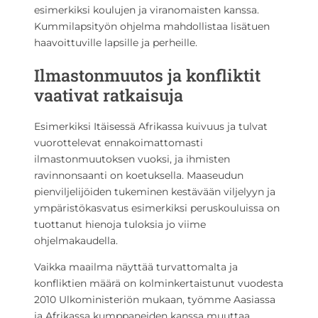
esimerkiksi koulujen ja viranomaisten kanssa.
Kummilapsityön ohjelma mahdollistaa lisätuen
haavoittuville lapsille ja perheille.
Ilmastonmuutos ja konfliktit
vaativat ratkaisuja
Esimerkiksi Itäisessä Afrikassa kuivuus ja tulvat
vuorottelevat ennakoimattomasti
ilmastonmuutoksen vuoksi, ja ihmisten
ravinnonsaanti on koetuksella. Maaseudun
pienviljelijöiden tukeminen kestävään viljelyyn ja
ympäristökasvatus esimerkiksi peruskouluissa on
tuottanut hienoja tuloksia jo viime
ohjelmakaudella.
Vaikka maailma näyttää turvattomalta ja
konfliktien määrä on kolminkertaistunut vuodesta
2010 Ulkoministeriön mukaan, työmme Aasiassa
ja Afrikassa kumppaneiden kanssa muuttaa