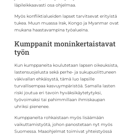
läpileikkaavasti osa ohjelmaa.
Myös konfliktialueiden lapset tarvitsevat erityistä
tukea. Muun muassa Irak, Kongo ja Myanmar ovat
mukana haastavampina työalueina.
Kumppanit moninkertaistavat
työn
Kun kumppaneita koulutetaan lapsen oikeuksista,
lastensuojelusta sekä perhe- ja sukupuolittuneen
väkivallan ehkäisystä, tämä luo lapsille
turvallisempaa kasvuympäristöä. Samalla lasten
riski joutua eri tavoin hyväksikäytetytyksi,
työvoimaksi tai pahimmillaan ihmiskaupan
uhriksi pienenee.
Kumppaneita rohkaistaan myös lisäämään
vaikuttamistyötä, johon panostetaan nyt myös
Suomessa. Maaohjelmat toimivat yhteistyössä