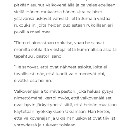
pitkään asunut Valkovenäjällä ja palvelee edelleen
siellä. Hänen mukaansa hänen ukrainalaiset
ystävänsä uskovat vahvasti, että Jumala vastaa
rukouksiin, joita heidän puolestaan rukoillaan eri
puolilla maailmaa.
”Tieto ei ainoastaan rohkaise, vaan he saavat
monilta sotilailta viestejä, että kummallisia asioita
tapahtuu”, pastori sanoi.
”He sanovat, että ovat nähneet asioita, joita ei
tavallisesti näe, että luodit vain menevät ohi,
eivätkä osu heihin.”
Valkovenäjällä toimiva pastori, joka haluaa pysyä
nimettömänä, kertoi myös, että valkovenäläiset
ovat hyvin järkyttyneitä siitä, että heidän maataan
käytetään hyökkäykseen Ukrainaan. Hän kertoi,
että Valkovenäjän ja Ukrainan uskovat ovat tiiviisti
yhteydessä ja tukevat toisiaan.