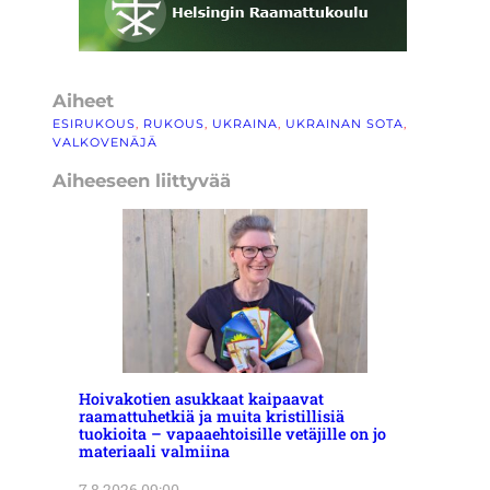
Aiheet
ESIRUKOUS
, 
RUKOUS
, 
UKRAINA
, 
UKRAINAN SOTA
, 
VALKOVENÄJÄ
Aiheeseen liittyvää
Hoivakotien asukkaat kaipaavat
raamattuhetkiä ja muita kristillisiä
tuokioita – vapaaehtoisille vetäjille on jo
materiaali valmiina
7.8.2026 09:00