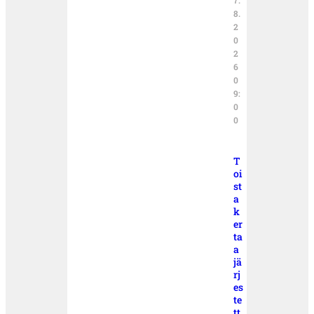
7.
8.
2
0
2
6
0
9:
0
0
T
oi
st
a
k
er
ta
a
jä
rj
es
te
tt