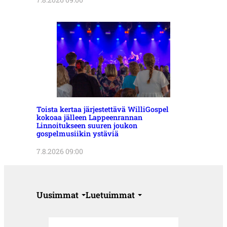
Toista kertaa järjestettävä WilliGospel
kokoaa jälleen Lappeenrannan
Linnoitukseen suuren joukon
gospelmusiikin ystäviä
7.8.2026 09:00
Uusimmat
Luetuimmat