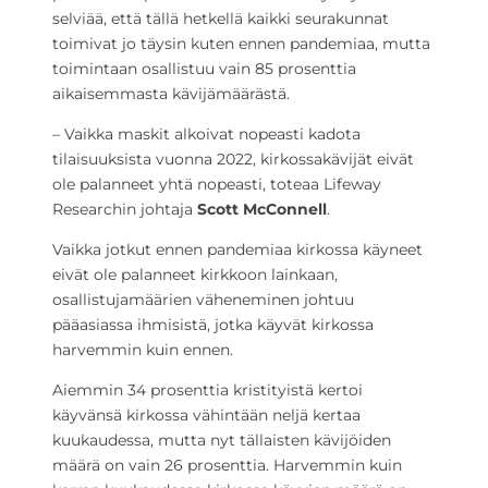
selviää, että tällä hetkellä kaikki seurakunnat
toimivat jo täysin kuten ennen pandemiaa, mutta
toimintaan osallistuu vain 85 prosenttia
aikaisemmasta kävijämäärästä.
– Vaikka maskit alkoivat nopeasti kadota
tilaisuuksista vuonna 2022, kirkossakävijät eivät
ole palanneet yhtä nopeasti, toteaa
Lifeway
Researchin johtaja
Scott McConnell
.
Vaikka jotkut ennen pandemiaa kirkossa käyneet
eivät ole palanneet kirkkoon lainkaan,
osallistujamäärien väheneminen johtuu
pääasiassa ihmisistä, jotka käyvät kirkossa
harvemmin kuin ennen.
Aiemmin 34 prosenttia kristityistä kertoi
käyvänsä kirkossa vähintään neljä kertaa
kuukaudessa, mutta nyt tällaisten kävijöiden
määrä on vain 26 prosenttia. Harvemmin kuin