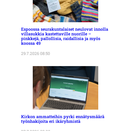
Espoossa seurakuntalaiset neulovat innolla
villasukkia kastettaville nuorille –
pinkkejä, pallollisia, raidallisia ja myös
koossa 49
29.7.2026 08:50
Kirkon ammatteihin pyrki ennätysmäärä
työnhakijoita eri ikäryhmistä