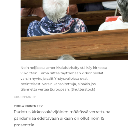
Noin neljäsosa amerikkalaiskristityistä käy kirkossa
viikoittain. Tämä riittää täyttämään kirkonpenkit
varsin hyvin, ja salit Yhdysvalloissa ovat
perinteisesti varsin kansoitettuja, ainakin jos
tilannetta vertaa Euroopaan. (Shutterstock)
KIRJOITTANUT
TUULA PIRINEN / RV
Pudotus kirkossakävijöiden määrässä verrattuna
pandemiaa edeltävään aikaan on ollut noin 15
prosenttia.