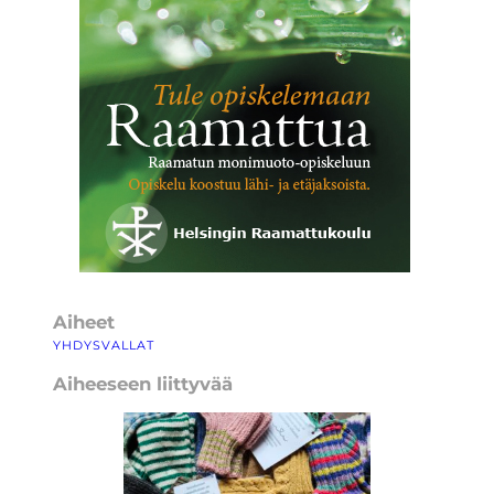
Aiheet
YHDYSVALLAT
Aiheeseen liittyvää