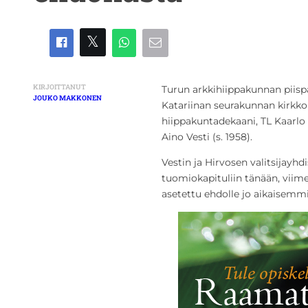
KIRJOITTANUT
Turun arkkihiippakunnan piisp
JOUKO MAKKONEN
Katariinan seurakunnan kirkkohe
hiippakuntadekaani, TL Kaarlo K
Aino Vesti (s. 1958).
Vestin ja Hirvosen valitsijayhdi
tuomiokapituliin tänään, viime
asetettu ehdolle jo aikaisemmi