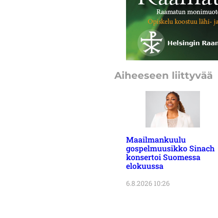
Aiheeseen liittyvää
Maailmankuulu
gospelmuusikko Sinach
konsertoi Suomessa
elokuussa
6.8.2026 10:26