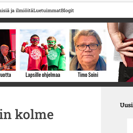
isiä ja ilmiöitä
Luetuimmat
Blogit
Uus
iin kolme