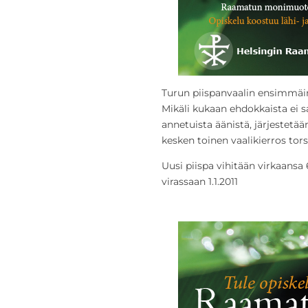
Turun piispanvaalin ensimmäine
Mikäli kukaan ehdokkaista ei s
annetuista äänistä, järjestet
kesken toinen vaalikierros tors
Uusi piispa vihitään virkaansa 
virassaan 1.1.2011