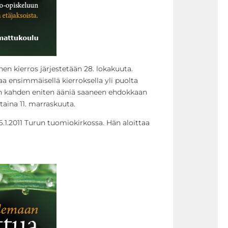
n kierros järjestetään 28. lokakuuta.
aa ensimmäisellä kierroksella yli puolta
ään kahden eniten ääniä saaneen ehdokkaan
taina 11. marraskuuta.
6.1.2011 Turun tuomiokirkossa. Hän aloittaa