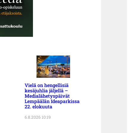
Vielä on hengellisiä
kesäjuhlia jäljellä –
Medialähetyspäivät
Lempäälän Ideaparkissa
22. elokuuta
6.8.2026 10:19