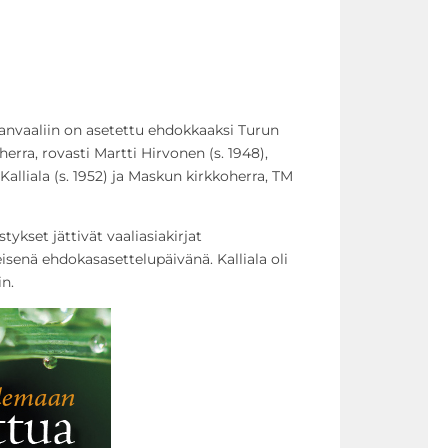
anvaaliin on asetettu ehdokkaaksi Turun
rra, rovasti Martti Hirvonen (s. 1948),
alliala (s. 1952) ja Maskun kirkkoherra, TM
stykset jättivät vaaliasiakirjat
isenä ehdokasasettelupäivänä. Kalliala oli
n.