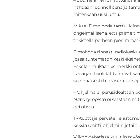
– Suomalainen on tottunut ala
nähdään luonnollisena ja täm
mitenkään uusi juttu.
Mikael Elmolhoda tarttui kiinn
ongelmallisena, että prime ti
tirkistellä perheen pienimmätk
Elmohoda rinnasti radiokeskus
jossa tuntematon keski-ikäinen
Eskolan mukaan esimerkki on
tv-sarjan henkilöt toimivat sa
suoranaisesti television katsoji
– Ohjelma ei perusidealtaan p
Napakympistä
oikeastaan mite
debatissa.
Tv-tuottaja perusteli alastomu
keksiä (deitti)ohjelmiin jotain 
Viikon debatissa kuultiin myös