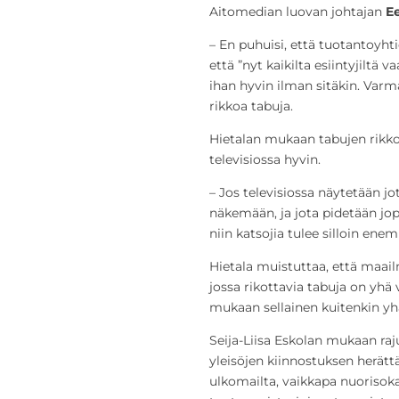
Aitomedian luovan johtajan
E
– En puhuisi, että tuotantoyhtiö
että ”nyt kaikilta esiintyjiltä 
ihan hyvin ilman sitäkin. Varm
rikkoa tabuja.
Hietalan mukaan tabujen rikko
televisiossa hyvin.
– Jos televisiossa näytetään jot
näkemään, ja jota pidetään jop
niin katsojia tulee silloin ene
Hietala muistuttaa, että maai
jossa rikottavia tabuja on yh
mukaan sellainen kuitenkin yh
Seija-Liisa Eskolan mukaan ra
yleisöjen kiinnostuksen herätt
ulkomailta, vaikkapa nuorisok