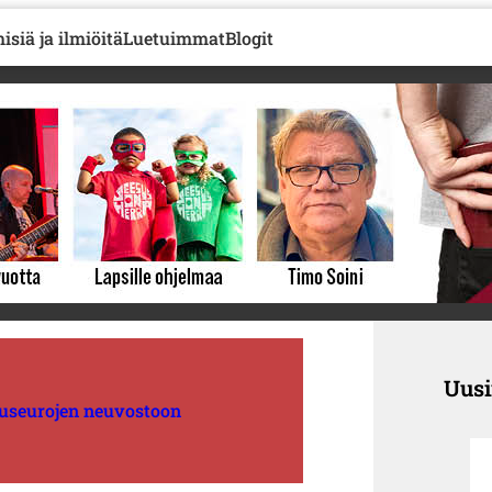
isiä ja ilmiöitä
Luetuimmat
Blogit
Uus
tuseurojen neuvostoon