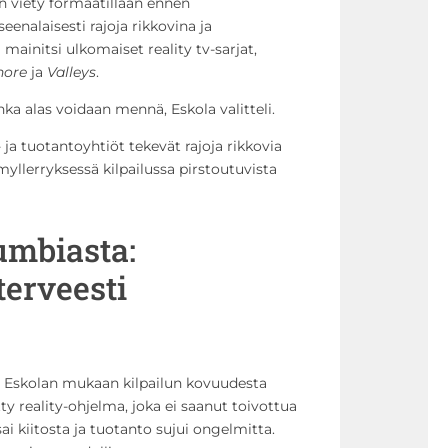
on viety formaatillaan ennen
nalaisesti rajoja rikkovina ja
 mainitsi ulkomaiset reality tv-sarjat,
hore
ja
Valleys
.
nka alas voidaan mennä, Eskola valitteli.
 ja tuotantoyhtiöt tekevät rajoja rikkovia
yllerryksessä kilpailussa pirstoutuvista
umbiasta:
terveesti
sa Eskolan mukaan kilpailun kovuudesta
tty reality-ohjelma, joka ei saanut toivottua
ai kiitosta ja tuotanto sujui ongelmitta.