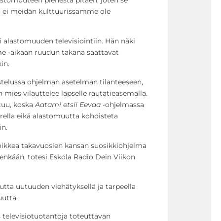
stomuuteen pienestä pitäen, joten se
ä ei meidän kulttuurissamme ole
i alastomuuden televisiointiin. Hän näki
me -aikaan ruudun takana saattavat
in.
telussa ohjelman asetelman tilanteeseen,
 mies vilauttelee lapselle rautatieasemalla.
tuu, koska
Aatami etsii Eevaa
-ohjelmassa
arella eikä alastomuutta kohdisteta
in.
oikkea takavuosien kansan suosikkiohjelma
nkään, totesi Eskola Radio Dein Viikon
utta uutuuden viehätyksellä ja tarpeella
uutta.
 televisiotuotantoja toteuttavan