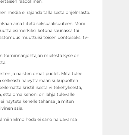
rtaisen raadollinen.
inen media ei räjähdä tällaisesta ohjelmasta.
kaan aina liitetä seksuaalisuuteen. Moni
uutta esimerkiksi kotona saunassa tai
lastomuus muuttuisi toisenluontoiseksi tv-
n toiminnanjohtajan mielestä kyse on
tä.
sten ja naisten omat puolet. Mitä tulee
än selkeästi häivyttämään sukupuolten
peilemättä kristillisestä viitekehyksestä,
, että oma kehoni on lahja tulevalle
 ei näytetä kenelle tahansa ja miten
ivinen asia.
kulmiin Elmolhoda ei sano haluavansa