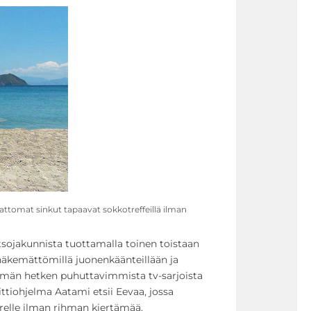
ttomat sinkut tapaavat sokkotreffeillä ilman
atsojakunnista tuottamalla toinen toistaan
äkemättömillä juonenkäänteillään ja
ämän hetken puhuttavimmista tv-sarjoista
ittiohjelma Aatami etsii Eevaa, jossa
aarelle ilman rihman kiertämää.