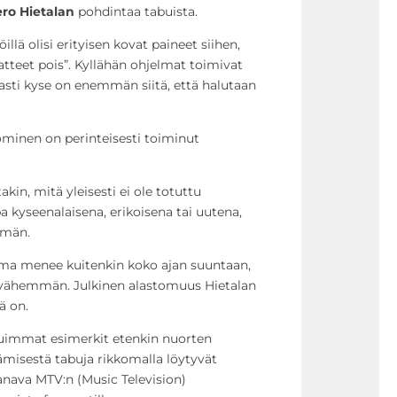
ero Hietalan
pohdintaa tabuista.
illä olisi erityisen kovat paineet siihen,
vaatteet pois”. Kyllähän ohjelmat toimivat
asti kyse on enemmän siitä, että halutaan
minen on perinteisesti toiminut
akin, mitä yleisesti ei ole totuttu
a kyseenalaisena, erikoisena tai uutena,
mmän.
lma menee kuitenkin koko ajan suuntaan,
ä vähemmän. Julkinen alastomuus Hietalan
ä on.
juimmat esimerkit etenkin nuorten
ämisestä tabuja rikkomalla löytyvät
anava MTV:n (Music Television)