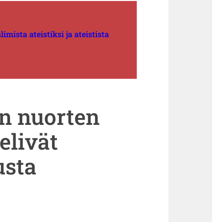
mista ateistiksi ja ateistista
en nuorten
telivät
usta