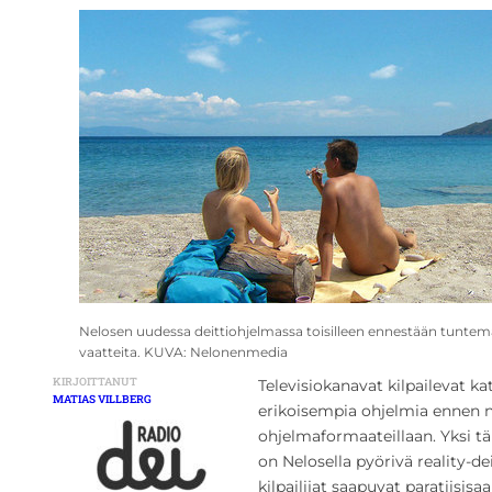
Nelosen uudessa deittiohjelmassa toisilleen ennestään tuntema
vaatteita. KUVA: Nelonenmedia
KIRJOITTANUT
Televisiokanavat kilpailevat k
MATIAS VILLBERG
erikoisempia ohjelmia ennen n
ohjelmaformaateillaan. Yksi t
on Nelosella pyörivä reality-de
kilpailijat saapuvat paratiisis