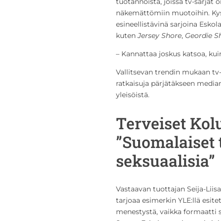
tuotannoista, joissa tv-sarjat 
näkemättömiin muotoihin. Kysee
esineellistävinä sarjoina Eskola
kuten
Jersey Shore
,
Geordie S
– Kannattaa joskus katsoa, kui
Vallitsevan trendin mukaan tv-
ratkaisuja pärjätäkseen mediam
yleisöistä.
Terveiset Kol
”Suomalaiset 
seksuaalisia”
Vastaavan tuottajan Seija-Lii
tarjoaa esimerkin YLE:llä esite
menestystä, vaikka formaatti s