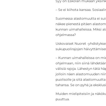
Syy on Eskolan mukaan yksinke
– Se ei kiihota kansaa. Sosiaal
Suomessa alastomuutta ei suin
näkee pienestä pitäen alastom
kunnan uimahalleissa. Miksi a
ohjelmassa?
Uskovaiset Nuoret -yhdistykse
sukupuolirajojen häivyttämises
– Kunnan uimahalleissa on mie
ohjelmaan, niin siinä lähdetä
välisiä rajoja. Lähestyn tätä hä
jolloin näen alastomuuden niin
puolisolle ja sitä alastomuutta
tahansa. Se on pyhä ja eksklusi
Muiden mielipiteisiin ja näkö
puuttua.