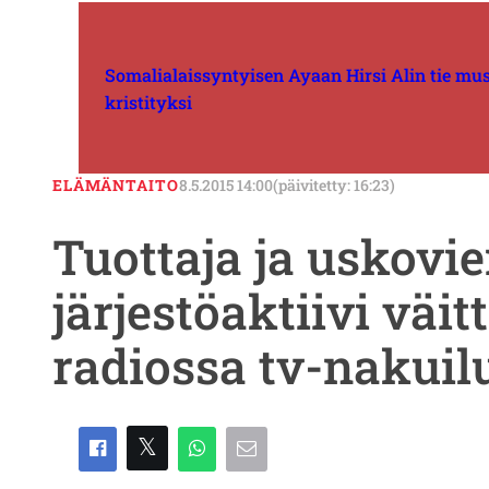
Somalialaissyntyisen Ayaan Hirsi Alin tie musli
kristityksi
ELÄMÄNTAITO
8.5.2015 14:00
(päivitetty: 16:23)
Tuottaja ja uskovi
järjestöaktiivi väit
radiossa tv-nakuil