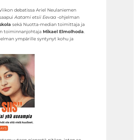
Viikon debatissa Ariel Neulaniemen
saapui
Aatami etsii Eevaa
-ohjelman
Eskola
sekä Nuotta-median toimittaja ja
en toiminnanjohtaja
Mikael Elmolhoda
.
jelman ympärille syntynyt kohu ja