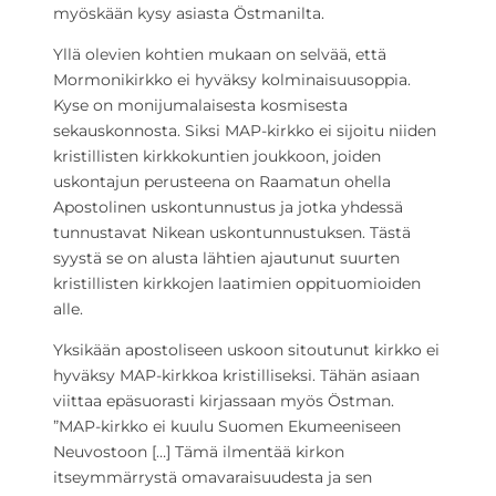
myöskään kysy asiasta Östmanilta.
Yllä olevien kohtien mukaan on selvää, että
Mormonikirkko ei hyväksy kolminaisuusoppia.
Kyse on monijumalaisesta kosmisesta
sekauskonnosta. Siksi MAP-kirkko ei sijoitu niiden
kristillisten kirkkokuntien joukkoon, joiden
uskontajun perusteena on Raamatun ohella
Apostolinen uskontunnustus ja jotka yhdessä
tunnustavat Nikean uskontunnustuksen. Tästä
syystä se on alusta lähtien ajautunut suurten
kristillisten kirkkojen laatimien oppituomioiden
alle.
Yksikään apostoliseen uskoon sitoutunut kirkko ei
hyväksy MAP-kirkkoa kristilliseksi. Tähän asiaan
viittaa epäsuorasti kirjassaan myös Östman.
”MAP-kirkko ei kuulu Suomen Ekumeeniseen
Neuvostoon […] Tämä ilmentää kirkon
itseymmärrystä omavaraisuudesta ja sen