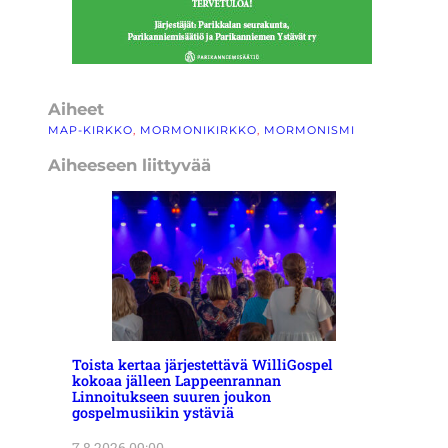
Aiheet
MAP-KIRKKO
, 
MORMONIKIRKKO
, 
MORMONISMI
Aiheeseen liittyvää
Toista kertaa järjestettävä WilliGospel
kokoaa jälleen Lappeenrannan
Linnoitukseen suuren joukon
gospelmusiikin ystäviä
7.8.2026 09:00