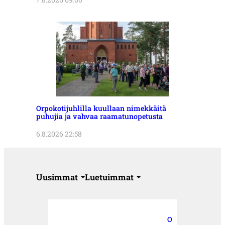
Orpokotijuhlilla kuullaan nimekkäitä
puhujia ja vahvaa raamatunopetusta
6.8.2026 22:58
Uusimmat
Luetuimmat
O