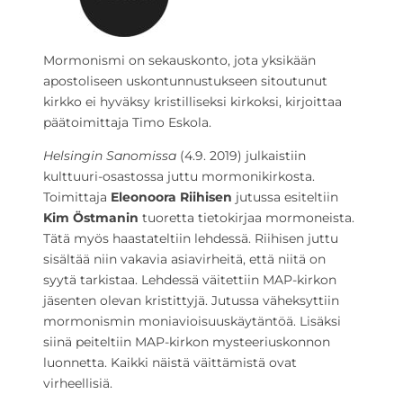
Mormonismi on sekauskonto, jota yksikään
apostoliseen uskontunnustukseen sitoutunut
kirkko ei hyväksy kristilliseksi kirkoksi, kirjoittaa
päätoimittaja Timo Eskola.
Helsingin
Sanomissa
(4.9. 2019) julkaistiin
kulttuuri-osastossa juttu mormonikirkosta.
Toimittaja
Eleonoora
Riihisen
jutussa esiteltiin
Kim
Ö
stmanin
tuoretta tietokirjaa mormoneista.
Tätä myös haastateltiin lehdessä. Riihisen juttu
sisältää niin vakavia asiavirheitä, että niitä on
syytä tarkistaa. Lehdessä väitettiin MAP-kirkon
jäsenten olevan kristittyjä. Jutussa väheksyttiin
mormonismin moniavioisuuskäytäntöä. Lisäksi
siinä peiteltiin MAP-kirkon mysteeriuskonnon
luonnetta. Kaikki näistä väittämistä ovat
virheellisiä.