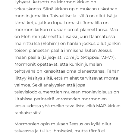
Lyhyesti katsottuna Mormonikirkko on
sekauskonto. Siinä kirkon opin mukaan uskotaan
moniin jumaliin. Taivaallisella Isällä on ollut Isä ja
tämä ketju jatkuu loputtomasti. Jumalilla on
mormonikirkon mukaan omat planeettansa. Maa
on Elohimin planeetta. Lisäksi juuri Raamatussa
mainittu Isä (Elohim) on hänkin joskus ollut jonkin
toisen planeetan päällä ihmisenä kuten Jeesus
maan päällä (Liljeqvist,
Torni ja temppeli
, 73–77).
Mormonit opettavat, että kunkin jumalan
tehtävänä on kansoittaa oma planeettansa. Tähän
liittyy käsitys siitä, että miehet tarvitsevat monta
vaimoa. Sekä analyysien että jopa
televisiodokumenttien mukaan moniavioisuus on
Utahissa perinteitä korostavien mormonien
keskuudessa yhä melko tavallista, eikä MAP-kirkko
rankaise siitä.
Mormonien opin mukaan Jeesus on kyllä ollut
taivaassa ja tullut ihmiseksi, mutta tämä ei