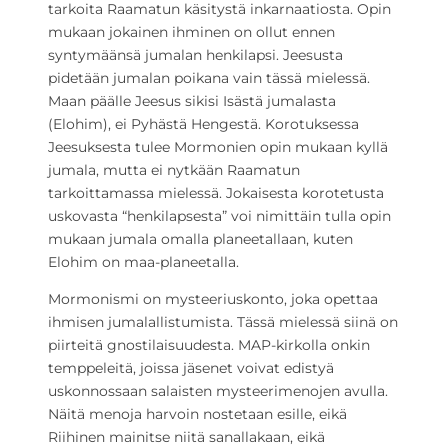
tarkoita Raamatun käsitystä inkarnaatiosta. Opin
mukaan jokainen ihminen on ollut ennen
syntymäänsä jumalan henkilapsi. Jeesusta
pidetään jumalan poikana vain tässä mielessä.
Maan päälle Jeesus sikisi Isästä jumalasta
(Elohim), ei Pyhästä Hengestä. Korotuksessa
Jeesuksesta tulee Mormonien opin mukaan kyllä
jumala, mutta ei nytkään Raamatun
tarkoittamassa mielessä. Jokaisesta korotetusta
uskovasta “henkilapsesta” voi nimittäin tulla opin
mukaan jumala omalla planeetallaan, kuten
Elohim on maa-planeetalla.
Mormonismi on mysteeriuskonto, joka opettaa
ihmisen jumalallistumista. Tässä mielessä siinä on
piirteitä gnostilaisuudesta. MAP-kirkolla onkin
temppeleitä, joissa jäsenet voivat edistyä
uskonnossaan salaisten mysteerimenojen avulla.
Näitä menoja harvoin nostetaan esille, eikä
Riihinen mainitse niitä sanallakaan, eikä