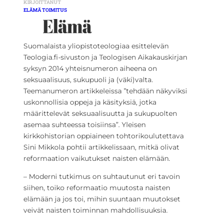
KIRJOITTANUT
ELÄMÄ TOIMITUS
Suomalaista yliopistoteologiaa esittelevän
Teologia.fi-sivuston ja Teologisen Aikakauskirjan
syksyn 2014 yhteisnumeron aiheena on
seksuaalisuus, sukupuoli ja (väki)valta.
Teemanumeron artikkeleissa ”tehdään näkyviksi
uskonnollisia oppeja ja käsityksiä, jotka
määrittelevät seksuaalisuutta ja sukupuolten
asemaa suhteessa toisiinsa”. Yleisen
kirkkohistorian oppiaineen tohtorikoulutettava
Sini Mikkola pohtii artikkelissaan, mitkä olivat
reformaation vaikutukset naisten elämään.
– Moderni tutkimus on suhtautunut eri tavoin
siihen, toiko reformaatio muutosta naisten
elämään ja jos toi, mihin suuntaan muutokset
veivät naisten toiminnan mahdollisuuksia.