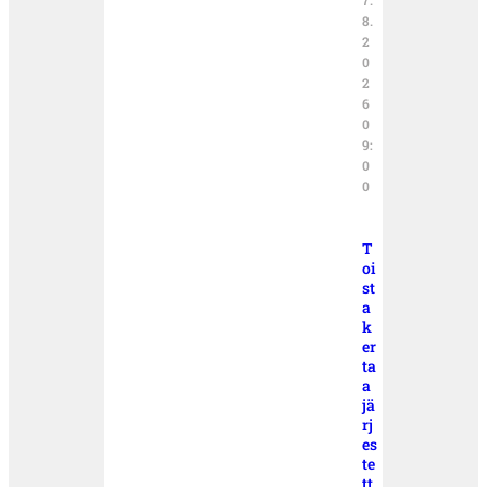
8.
2
0
2
6
0
9:
0
0
T
oi
st
a
k
er
ta
a
jä
rj
es
te
tt