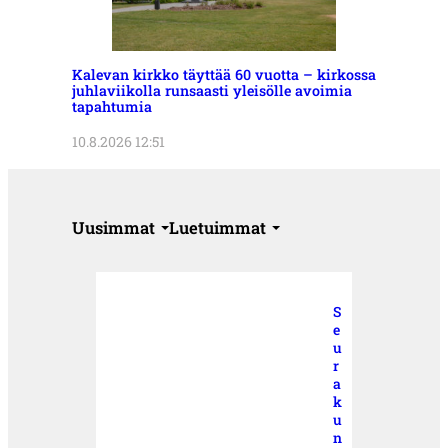
Kalevan kirkko täyttää 60 vuotta – kirkossa
juhlaviikolla runsaasti yleisölle avoimia
tapahtumia
10.8.2026 12:51
Uusimmat
Luetuimmat
S
e
u
r
a
k
u
n