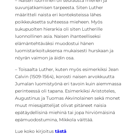
– Naisen luominen oli seurausta miehen ja
suvunjatkamisen tarpeesta. Siten Luther
määritteli naista eri konteksteissa lähes
poikkeuksetta suhteessa mieheen. Myös
sukupuolten hierarkia oli siten Lutherille
luonnollinen asia. Naisen ihanteelliseksi
elämäntehtäväksi muodostui hänen
luomistarkoituksensa mukaisesti hurskaan ja
nöyrän vaimon ja äidin osa.
– Toisaalta Luther, kuten myös esimerkiksi Jean
Calvin (1509-1564), korosti naisen arvokkuutta
Jumalan luomistyönä eri tavoin kuin aiemmassa
perinteessä oli tapana. Esimerkiksi Aristoteles,
Augustinus ja Tuomas Akvinolainen sekä monet
muut miesajattelijat olivat pitäneet naisia
epätäydellisinä miehinä tai jopa hirviömäisinä
epämuodostumina, Mikkola väittää.
Lue koko kirjoitus
tästä