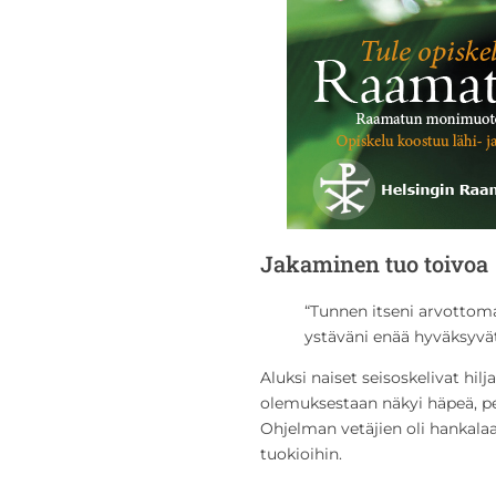
Jakaminen tuo toivoa
“Tunnen itseni arvottoma
ystäväni enää hyväksyvä
Aluksi naiset seisoskelivat hilja
olemuksestaan näkyi häpeä, pe
Ohjelman vetäjien oli hankalaa
tuokioihin.