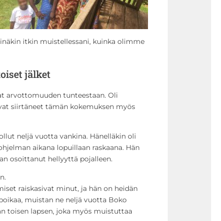
Minäkin itkin muistellessani, kuinka olimme
iset jälket
at arvottomuuden tunteestaan. Oli
livat siirtäneet tämän kokemuksen myös
ollut neljä vuotta vankina. Hänelläkin oli
 ohjelman aikana lopuillaan raskaana. Hän
an osoittanut hellyyttä pojalleen.
n.
miset raiskasivat minut, ja hän on heidän
 poikaa, muistan ne neljä vuotta Boko
n toisen lapsen, joka myös muistuttaa