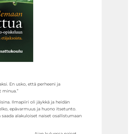
ksi. En usko, että perheeni ja
t minua.”
isina. Ilmapiiri oli jäykkä ja heidän
lko, epävarmuus ja huono itsetunto.
 saada alakuloiset naiset osallistumaan
Ajan kuluessa naiset