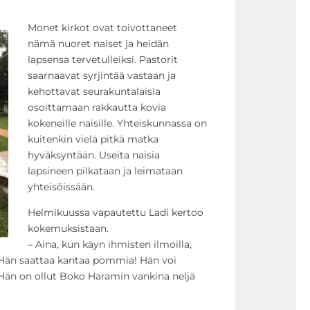
Monet kirkot ovat toivottaneet
nämä nuoret naiset ja heidän
lapsensa tervetulleiksi. Pastorit
saarnaavat syrjintää vastaan ja
kehottavat seurakuntalaisia
osoittamaan rakkautta kovia
kokeneille naisille. Yhteiskunnassa on
kuitenkin vielä pitkä matka
hyväksyntään. Useita naisia
lapsineen pilkataan ja leimataan
yhteisöissään.
Helmikuussa vapautettu Ladi kertoo
kokemuksistaan.
– Aina, kun käyn ihmisten ilmoilla,
 Hän saattaa kantaa pommia! Hän voi
 Hän on ollut Boko Haramin vankina neljä