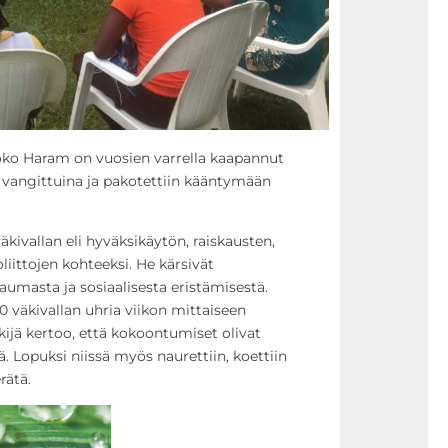
Boko Haram on vuosien varrella kaapannut
in vangittuina ja pakotettiin kääntymään
äkivallan eli hyväksikäytön, raiskausten,
liittojen kohteeksi. He kärsivät
aumasta ja sosiaalisesta eristämisestä.
0 väkivallan uhria viikon mittaiseen
ijä kertoo, että kokoontumiset olivat
ä. Lopuksi niissä myös naurettiin, koettiin
rätä.