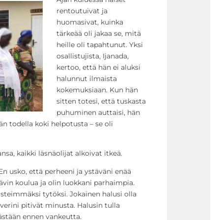
rentoutuivat ja
huomasivat, kuinka
tärkeää oli jakaa se, mitä
heille oli tapahtunut. Yksi
osallistujista, Ijanada,
kertoo, että hän ei aluksi
halunnut ilmaista
kokemuksiaan. Kun hän
sitten totesi, että tuskasta
puhuminen auttaisi, hän
n todella koki helpotusta – se oli
sa, kaikki läsnäolijat alkoivat itkeä.
En usko, että perheeni ja ystäväni enää
in koulua ja olin luokkani parhaimpia.
iisteimmäksi tytöksi. Jokainen halusi olla
verini pitivät minusta. Halusin tulla
mästään ennen vankeutta.