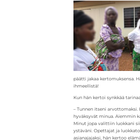
päätti jakaa kertomuksensa. Hä
ihmeellistä!
Kun hän kertoi synkkää tarinaan
– Tunnen itseni arvottomaksi. 
hyväksyvät minua. Aiemmin käv
Minut jopa valittiin luokkani s
ystäväni. Opettajat ja luokkato
asianajajaksi, hän kertoo elä