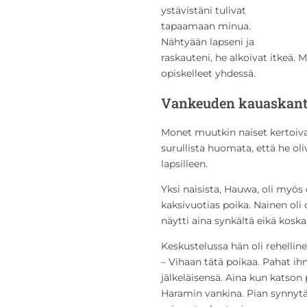
ystävistäni tulivat
tapaamaan minua.
Nähtyään lapseni ja
raskauteni, he alkoivat itkeä. 
opiskelleet yhdessä.
Vankeuden kauaskanto
Monet muutkin naiset kertoiv
surullista huomata, että he o
lapsilleen.
Yksi naisista, Hauwa, oli myös 
kaksivuotias poika. Nainen oli
näytti aina synkältä eikä koska
Keskustelussa hän oli rehelline
– Vihaan tätä poikaa. Pahat ih
jälkeläisensä. Aina kun katson
Haramin vankina. Pian synnytä