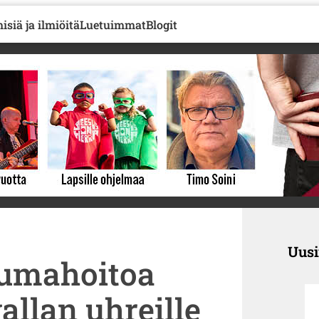
isiä ja ilmiöitä
Luetuimmat
Blogit
Uus
aumahoitoa
allan uhreille