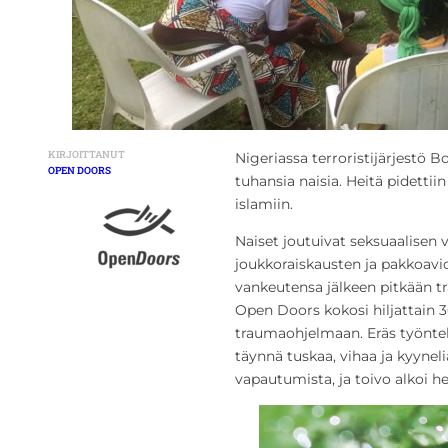
KIRJOITTANUT
Nigeriassa terroristijärjestö 
OPEN DOORS
tuhansia naisia. Heitä pidetti
islamiin.
Naiset joutuivat seksuaalisen v
joukkoraiskausten ja pakkoavio
vankeutensa jälkeen pitkään tr
Open Doors kokosi hiljattain 3
traumaohjelmaan. Eräs työntek
täynnä tuskaa, vihaa ja kyyneli
vapautumista, ja toivo alkoi he