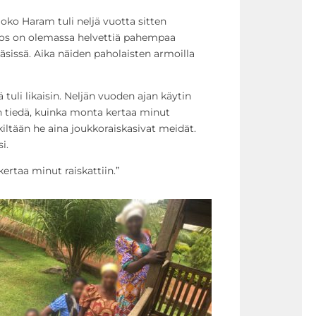
oko Haram tuli neljä vuotta sitten
Jos on olemassa helvettiä pahempaa
äsissä. Aika näiden paholaisten armoilla
tuli likaisin. Neljän vuoden ajan käytin
n tiedä, kuinka monta kertaa minut
kiltään he aina joukkoraiskasivat meidät.
i.
ertaa minut raiskattiin.”