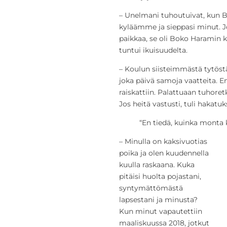
– Unelmani tuhoutuivat, kun B
kyläämme ja sieppasi minut. 
paikkaa, se oli Boko Haramin k
tuntui ikuisuudelta.
– Koulun siisteimmästä tytöstä 
joka päivä samoja vaatteita. E
raiskattiin. Palattuaan tuhoret
Jos heitä vastusti, tuli hakatuks
“En tiedä, kuinka monta k
– Minulla on kaksivuotias
poika ja olen kuudennella
kuulla raskaana. Kuka
pitäisi huolta pojastani,
syntymättömästä
lapsestani ja minusta?
Kun minut vapautettiin
maaliskuussa 2018, jotkut