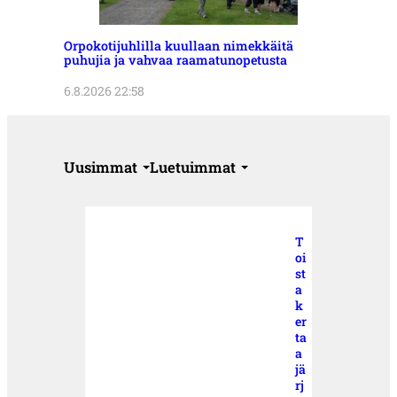
Orpokotijuhlilla kuullaan nimekkäitä
puhujia ja vahvaa raamatunopetusta
6.8.2026 22:58
Uusimmat
Luetuimmat
T
oi
st
a
k
er
ta
a
jä
rj