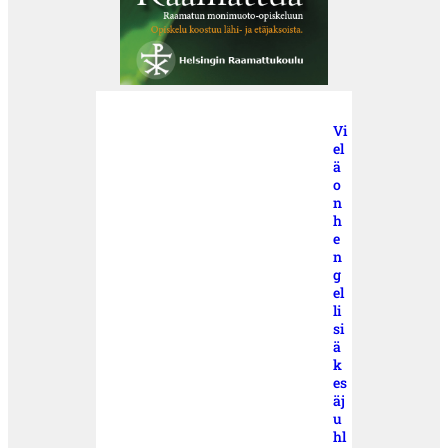
Vi
el
ä
o
n
h
e
n
g
el
li
si
ä
k
es
äj
u
hl