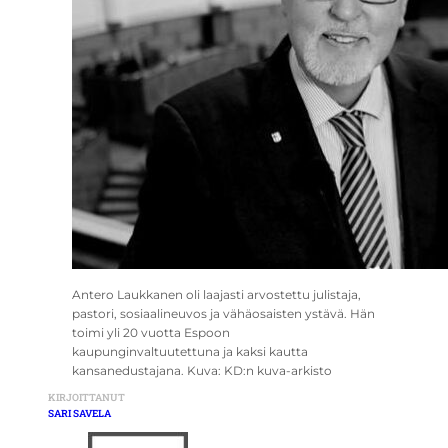
Antero Laukkanen oli laajasti arvostettu julistaja,
pastori, sosiaalineuvos ja vähäosaisten ystävä. Hän
toimi yli 20 vuotta Espoon
kaupunginvaltuutettuna ja kaksi kautta
kansanedustajana. Kuva: KD:n kuva-arkisto
KIRJOITTANUT
SARI SAVELA