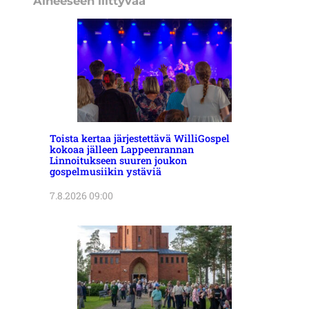
Aiheeseen liittyvää
Toista kertaa järjestettävä WilliGospel
kokoaa jälleen Lappeenrannan
Linnoitukseen suuren joukon
gospelmusiikin ystäviä
7.8.2026 09:00