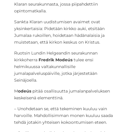
Klaran seurakunnasta, jossa piipahdettiin
opintomatkalla.
Sankta Klaran uudistumisen avaimet ovat
yksinkertaisia: Pidetään kirkko auki, etsitään
Jumalaa rukoillen, hoidetaan hädänalaisia ja
muistetaan, että kirkon keskus on Kristus.
Ruotsin Lundin Helgeandin seurakunnan
kirkkoherra
Fredrik Modeús
tulee ensi
helmikuussa valtakunnallisille
jumalapalveluspäiville, jotka järjestetään
Seinäjoella.
M
odeús
pitää osallisuutta jumalanpalveluksen
keskeisenä elementtinä.
– Unohdetaan se, että tekeminen kuuluu vain
harvoille. Mahdollisimman monen kuuluu saada
tehdä jotakin yhteisen kokoontumisen eteen.