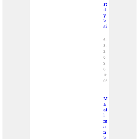
st
it
y
k
si
6.
8.
2
0
2
6
11:
05
M
a
ai
l
m
a
n
k