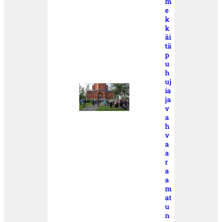
m
e
k
k
äi
tä
p
u
h
uj
ia
ja
v
a
h
v
a
a
r
a
a
m
at
u
n