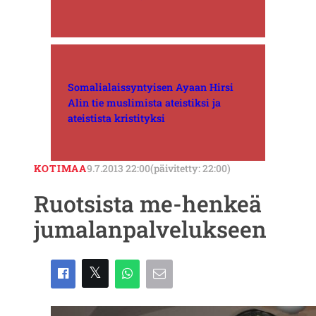
Somalialaissyntyisen Ayaan Hirsi
Alin tie muslimista ateistiksi ja
ateistista kristityksi
KOTIMAA
9.7.2013 22:00
(päivitetty: 22:00)
Ruotsista me-henkeä
jumalanpalvelukseen