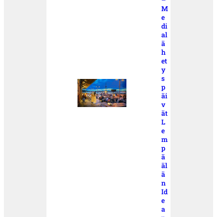
M
e
di
al
ä
h
et
y
s
p
äi
v
ät
L
e
m
p
ä
äl
ä
n
Id
e
a