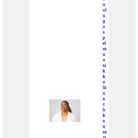
u
ul
u
g
o
s
p
el
m
u
u
si
k
k
o
Si
n
a
c
h
k
o
n
se
rt