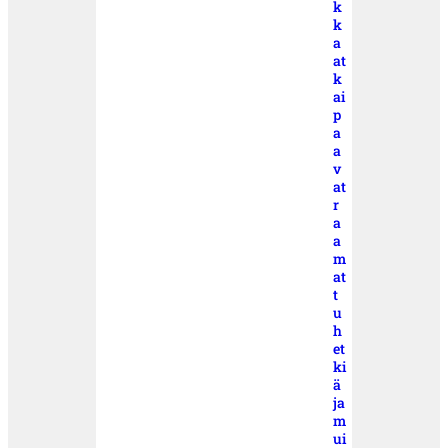
k
k
a
at
k
ai
p
a
a
v
at
r
a
a
m
at
t
u
h
et
ki
ä
ja
m
ui