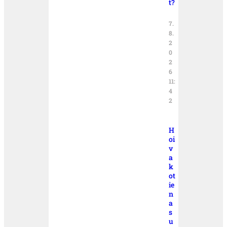
t?
7.
8.
2
0
2
6
11:
4
2
H
oi
v
a
k
ot
ie
n
a
s
u