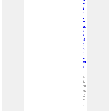
oi
S
u
o
m
es
s
a
el
o
k
u
u
ss
a
6.
8.
20
26
10
:2
6