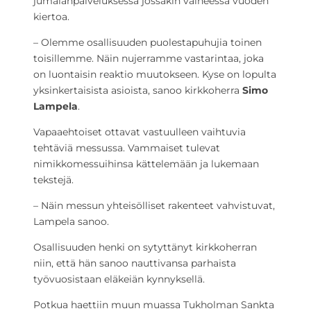
jumalanpalveluksessa jossakin vaiheessa vuoden
kiertoa.
– Olemme osallisuuden puolestapuhujia toinen
toisillemme. Näin nujerramme vastarintaa, joka
on luontaisin reaktio muutokseen. Kyse on lopulta
yksinkertaisista asioista, sanoo kirkkoherra
Simo
Lampela
.
Vapaaehtoiset ottavat vastuulleen vaihtuvia
tehtäviä messussa. Vammaiset tulevat
nimikkomessuihinsa kättelemään ja lukemaan
tekstejä.
– Näin messun yhteisölliset rakenteet vahvistuvat,
Lampela sanoo.
Osallisuuden henki on sytyttänyt kirkkoherran
niin, että hän sanoo nauttivansa parhaista
työvuosistaan eläkeiän kynnyksellä.
Potkua haettiin muun muassa Tukholman Sankta