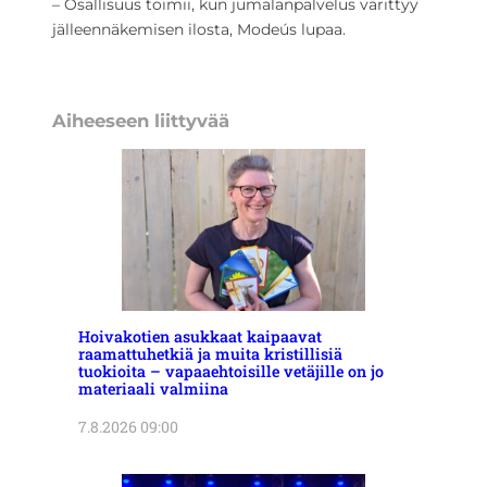
– Osallisuus toimii, kun jumalanpalvelus värittyy
jälleennäkemisen ilosta, Modeús lupaa.
Aiheeseen liittyvää
Hoivakotien asukkaat kaipaavat
raamattuhetkiä ja muita kristillisiä
tuokioita – vapaaehtoisille vetäjille on jo
materiaali valmiina
7.8.2026 09:00