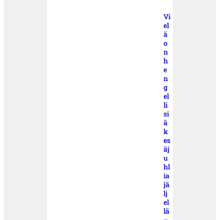
Vi
el
ä
o
n
h
e
n
g
el
li
si
ä
k
es
äj
u
hl
ia
jä
lj
el
lä
–