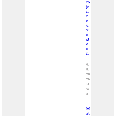
ro
je
n
n
e
u
v
o
st
o
o
n
6.
8.
20
26
14
:4
3
M
at