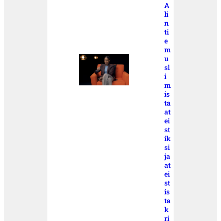
A
li
n
ti
e
m
u
sl
i
m
is
ta
at
ei
st
ik
si
ja
at
ei
st
is
ta
k
ri