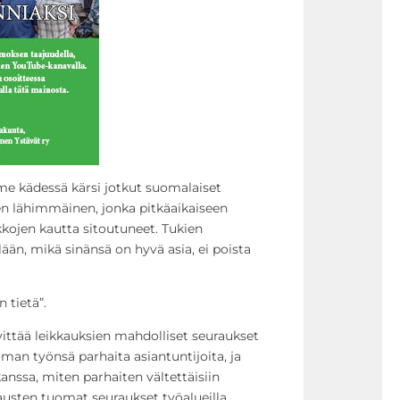
iime kädessä kärsi jotkut suomalaiset
en lähimmäinen, jonka pitkäaikaiseen
kkojen kautta sitoutuneet. Tukien
än, mikä sinänsä on hyvä asia, ei poista
 tietä”.
lvittää leikkauksien mahdolliset seuraukset
oman työnsä parhaita asiantuntijoita, ja
anssa, miten parhaiten vältettäisiin
kkausten tuomat seuraukset työalueilla.