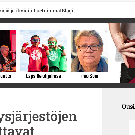
isiä ja ilmiöitä
Luetuimmat
Blogit
Uus
ysjärjestöjen
ttavat