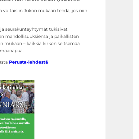
a voitaisiin Jukon mukaan tehdä, jos niin
t ja seurakuntayhtymät tukisivat
n mahdollisuuksiensa ja paikallisten
en mukaan – kaikkia kirkon seitsemää
komaanapua.
asta
Perusta-lehdestä