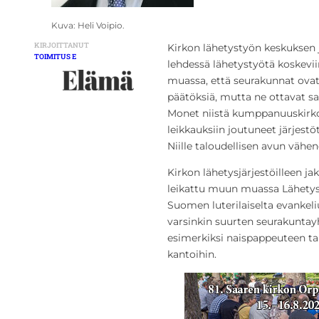
Kuva: Heli Voipio.
KIRJOITTANUT
Kirkon lähetystyön keskuksen 
TOIMITUS E
lehdessä lähetystyötä koskevi
muassa, että seurakunnat ovat 
päätöksiä, mutta ne ottavat sa
Monet niistä kumppanuuskirko
leikkauksiin joutuneet järjestö
Niille taloudellisen avun vähe
Kirkon lähetysjärjestöilleen 
leikattu muun muassa Lähetysy
Suomen luterilaiselta evankeli
varsinkin suurten seurakuntay
esimerkiksi naispappeuteen ta
kantoihin.