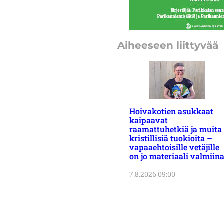
Aiheeseen liittyvää
Hoivakotien asukkaat
kaipaavat
raamattuhetkiä ja muita
kristillisiä tuokioita –
vapaaehtoisille vetäjille
on jo materiaali valmiin
7.8.2026 09:00