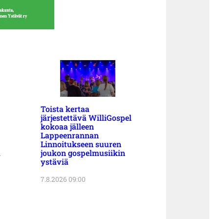
Toista kertaa
järjestettävä WilliGospel
kokoaa jälleen
Lappeenrannan
Linnoitukseen suuren
a
joukon gospelmusiikin
ystäviä
7.8.2026 09:00