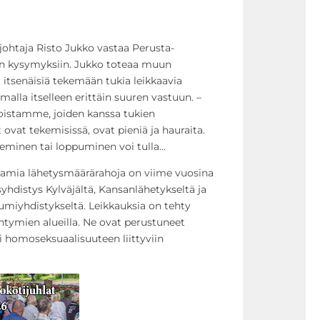
johtaja Risto Jukko vastaa Perusta-
in kysymyksiin. Jukko toteaa muun
itsenäisiä tekemään tukia leikkaavia
malla itselleen erittäin suuren vastuun. –
istamme, joiden kanssa tukien
t ovat tekemisissä, ovat pieniä ja hauraita.
neminen tai loppuminen voi tulla…
jakamia lähetysmäärärahoja on viime vuosina
hdistys Kylväjältä, Kansanlähetykseltä ja
umiyhdistykseltä. Leikkauksia on tehty
htymien alueilla. Ne ovat perustuneet
i homoseksuaalisuuteen liittyviin