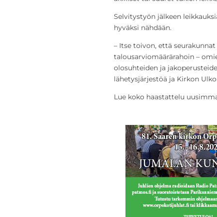
Selvitystyön jälkeen leikkauksi
hyväksi nähdään.
– Itse toivon, että seurakunna
talousarviomäärärahoin – omie
olosuhteiden ja jakoperusteid
lähetysjärjestöä ja Kirkon Ul
Lue koko haastattelu uusimm