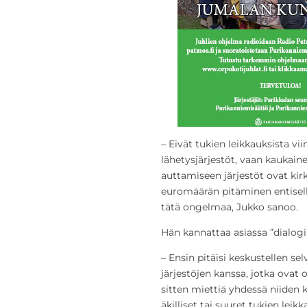
– Eivät tukien leikkauksista v
lähetysjärjestöt, vaan kaukain
auttamiseen järjestöt ovat kir
euromäärän pitäminen entisellä
tätä ongelmaa, Jukko sanoo.
Hän kannattaa asiassa ”dialogin
– Ensin pitäisi keskustellen se
järjestöjen kanssa, jotka ovat 
sitten miettiä yhdessä niiden k
äkilliset tai suuret tukien lei