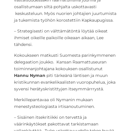
vastaisuudessakin raamatullisilla juurilla ja
osallistumaan siltä pohjalta uskottavasti
keskusteluun. Myös nuorien johtajien juurtumista
ja tukemista työhön korostettiin Kapkaupugissa.
– Strategisesti on välttämätöntä löytää oikeat
ihmiset oikeille paikoille oikeaan aikaan, Lee
tähdensi.
Kokoukseen matkusti Suomesta parinkymmenen
delegaation joukko. Kansan Raamattuseuran
toiminnanjohtajana kokouksen osallistunut
Hannu Nyman
piti tärkeänä läntisen ja muun
kristikunnan evankelikaalisten vuoropuhelua, joka
syvensi herätyskristittyjen itseymmärrrystä.
Merkillepantavaa oli Nymanin mukaan
menestysteologiasta irtisanoutuminen.
– Sisäinen itsekritiikki on tervettä ja
väärinkäytökset pakottavat tarkistamaan
vallankäyttöä. Työn uskottavuudelle tekee hyvää