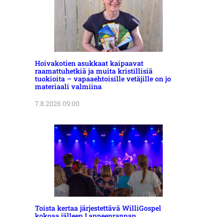
Hoivakotien asukkaat kaipaavat
raamattuhetkiä ja muita kristillisiä
tuokioita – vapaaehtoisille vetäjille on jo
materiaali valmiina
7.8.2026 09:00
Toista kertaa järjestettävä WilliGospel
kokoaa jälleen Lappeenrannan