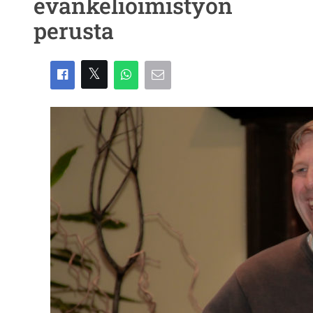
evankelioimistyön
perusta