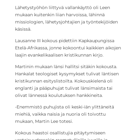
Lähetystyöhön liittyvä vallankäyttö oli Leen
mukaan kuitenkin liian harvoissa, lähinnä
missiologien, lähetysjohtajien ja työntekijöiden
käsissä.
Lausanne III kokous pidettiin Kapkaupungissa
Etelä-Afrikassa, jonne kokoontui kaikkien aikojen
laajin evankelikaalisen kristikunnan kirjo.
Martinin mukaan länsi hallitsi sitäkin kokousta.
Hankalat teologiset kysymykset tulivat läntisen
kristikunnan esityslistoilta. Kokouskielenä oli
englanti ja pääpuhujat tulivat länsimaista tai
olivat lännessä koulutuksen hankkineita.
-Enemmistö puhujista oli keski-iän ylittäneitä
miehiä, vaikka naisia ja nuoria oli toivottu
mukaan, Martin Lee totesi.
Kokous haastoi osallistujia pitäytymiseen