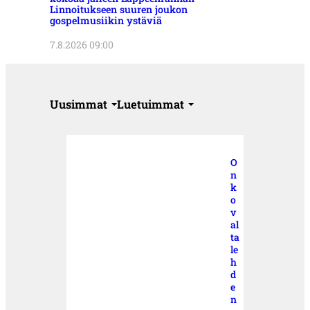
Linnoitukseen suuren joukon
gospelmusiikin ystäviä
7.8.2026 09:00
Uusimmat
Luetuimmat
O
n
k
o
v
al
ta
le
h
d
e
n