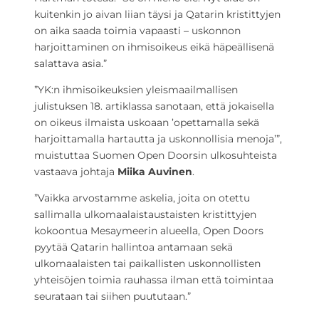
kuitenkin jo aivan liian täysi ja Qatarin kristittyjen
on aika saada toimia vapaasti – uskonnon
harjoittaminen on ihmisoikeus eikä häpeällisenä
salattava asia.”
”YK:n ihmisoikeuksien yleismaailmallisen
julistuksen 18. artiklassa sanotaan, että jokaisella
on oikeus ilmaista uskoaan ’opettamalla sekä
harjoittamalla hartautta ja uskonnollisia menoja’”,
muistuttaa Suomen Open Doorsin ulkosuhteista
vastaava johtaja
Miika Auvinen
.
”Vaikka arvostamme askelia, joita on otettu
sallimalla ulkomaalaistaustaisten kristittyjen
kokoontua Mesaymeerin alueella, Open Doors
pyytää Qatarin hallintoa antamaan sekä
ulkomaalaisten tai paikallisten uskonnollisten
yhteisöjen toimia rauhassa ilman että toimintaa
seurataan tai siihen puututaan.”