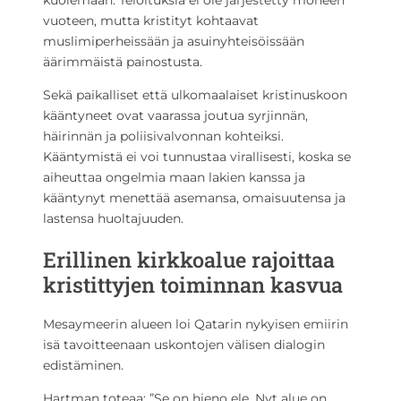
kuolemaan. Teloituksia ei ole järjestetty moneen
vuoteen, mutta kristityt kohtaavat
muslimiperheissään ja asuinyhteisöissään
äärimmäistä painostusta.
Sekä paikalliset että ulkomaalaiset kristinuskoon
kääntyneet ovat vaarassa joutua syrjinnän,
häirinnän ja poliisivalvonnan kohteiksi.
Kääntymistä ei voi tunnustaa virallisesti, koska se
aiheuttaa ongelmia maan lakien kanssa ja
kääntynyt menettää asemansa, omaisuutensa ja
lastensa huoltajuuden.
Erillinen kirkkoalue rajoittaa
kristittyjen toiminnan kasvua
Mesaymeerin alueen loi Qatarin nykyisen emiirin
isä tavoitteenaan uskontojen välisen dialogin
edistäminen.
Hartman toteaa: ”Se on hieno ele. Nyt alue on