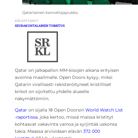
Qatarilainen kannattajajoukko.
KIRJOITTANUT
SEURAKUNTALAINEN TOIMITUS
Qatar on jalkapallon MM-kisojen aikana erityisen
avoinna maailmalle. Open Doors kysyy, miksi
Qatarin virallisesti rekisteröityneet kristilliset
kirkot on sijoitettu yhdelle alueelle
näkymättömiin.
Qatar
on sijalla 18 Open Doorsin
World Watch List
-raportissa
, joka kertoo, missä maissa kristityt
kohtaavat vakavinta vainoa ja syrjintää uskonsa
takia. Maassa arvioidaan elävän
372 000