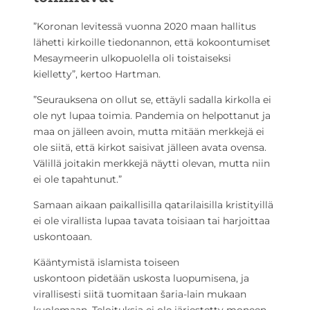
”Koronan levitessä vuonna 2020 maan hallitus
lähetti kirkoille tiedonannon, että kokoontumiset
Mesaymeerin ulkopuolella oli toistaiseksi
kielletty”, kertoo Hartman.
”Seurauksena on ollut se, ettäyli sadalla kirkolla ei
ole nyt lupaa toimia. Pandemia on helpottanut ja
maa on jälleen avoin, mutta mitään merkkejä ei
ole siitä, että kirkot saisivat jälleen avata ovensa.
Välillä joitakin merkkejä näytti olevan, mutta niin
ei ole tapahtunut.”
Samaan aikaan paikallisilla qatarilaisilla kristityillä
ei ole virallista lupaa tavata toisiaan tai harjoittaa
uskontoaan.
Kääntymistä islamista toiseen
uskontoon pidetään uskosta luopumisena, ja
virallisesti siitä tuomitaan šaria-lain mukaan