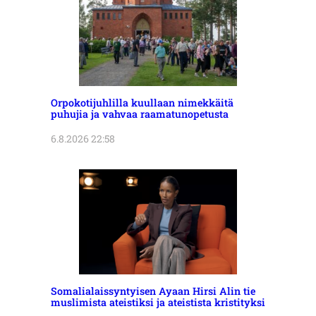
Orpokotijuhlilla kuullaan nimekkäitä
puhujia ja vahvaa raamatunopetusta
6.8.2026 22:58
Somalialaissyntyisen Ayaan Hirsi Alin tie
muslimista ateistiksi ja ateistista kristityksi