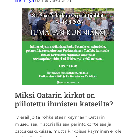
kristittyä
(13,1 % väestöstä).
Miksi Qatarin kirkot on
piilotettu ihmisten katseilta?
”Vierailijoita rohkaistaan käymään Qatarin
museoissa, historiallisissa perintökohteissa ja
ostoskeskuksissa, mutta kirkoissa käyminen ei ole