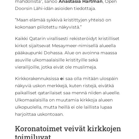
mahdollista”, sanoo
Anastasia Hartman
, Open
Doorsin Lähi-idän asioiden tiedottaja.
”Maan elämää sykkivä kristittyjen yhteisö on
kokonaan piilotettu näkyvistä.”
Kaikki Qatarin virallisesti rekisteröidyt kristilliset
kirkot sijaitsevat Mesaymeer-nimisellä alueella
pääkaupunki Dohassa. Alue on avoinna maassa
asuville ulkomaalaisille kristityille sekä
vierailijoille, jotka eivät ole muslimeja.
Kirkkorakennuksissa
e
i saa olla mitään ulospäin
näkyviä uskon merkkejä, kuten ristejä, eivätkä
paikalliset qatarilaiset saa mennä niiden alueelle.
Ulkomaalaisilla on muutamia kirkkoja alueen
ulkopuolella, mutta heillä ei ole laillista lupaa
harjoittaa uskontoaan.
Koronatoimet veivät kirkkojen
toimiluvat