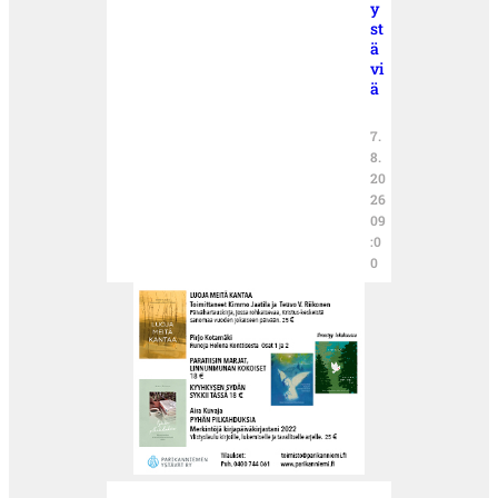
y
st
ä
vi
ä
7.
8.
20
26
09
:0
0