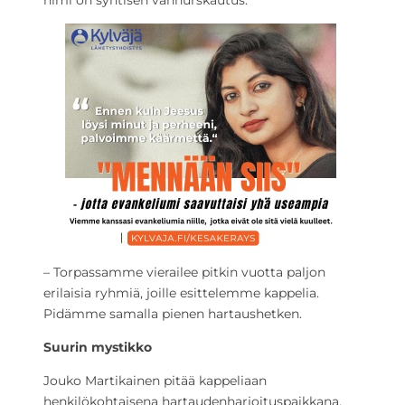
nimi on syntisen vanhurskautus.
– Torpassamme vierailee pitkin vuotta paljon
erilaisia ryhmiä, joille esittelemme kappelia.
Pidämme samalla pienen hartaushetken.
Suurin mystikko
Jouko Martikainen pitää kappeliaan
henkilökohtaisena hartaudenharjoituspaikkana.