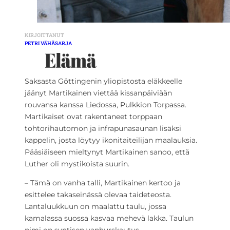
KIRJOITTANUT
PETRI VÄHÄSARJA
Saksasta Göttingenin yliopistosta eläkkeelle
jäänyt Martikainen viettää kissanpäiviään
rouvansa kanssa Liedossa, Pulkkion Torpassa.
Martikaiset ovat rakentaneet torppaan
tohtorihautomon ja infrapunasaunan lisäksi
kappelin, josta löytyy ikonitaiteilijan maalauksia.
Pääsiäiseen mieltynyt Martikainen sanoo, että
Luther oli mystikoista suurin.
– Tämä on vanha talli, Martikainen kertoo ja
esittelee takaseinässä olevaa taideteosta.
Lantaluukkuun on maalattu taulu, jossa
kamalassa suossa kasvaa mehevä lakka. Taulun