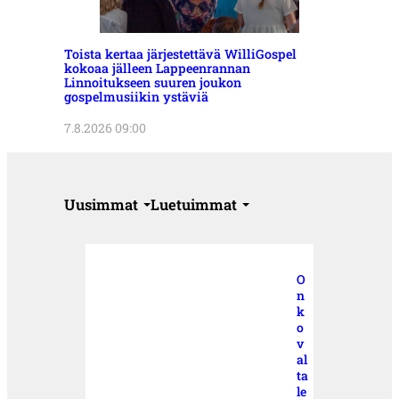
Toista kertaa järjestettävä WilliGospel
kokoaa jälleen Lappeenrannan
Linnoitukseen suuren joukon
gospelmusiikin ystäviä
7.8.2026 09:00
Uusimmat
Luetuimmat
O
n
k
o
v
al
ta
le