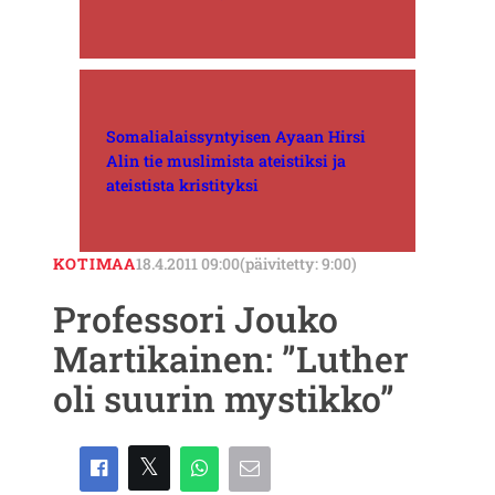
Somalialaissyntyisen Ayaan Hirsi
Alin tie muslimista ateistiksi ja
ateistista kristityksi
KOTIMAA
18.4.2011 09:00
(päivitetty: 9:00)
Professori Jouko
Martikainen: ”Luther
oli suurin mystikko”