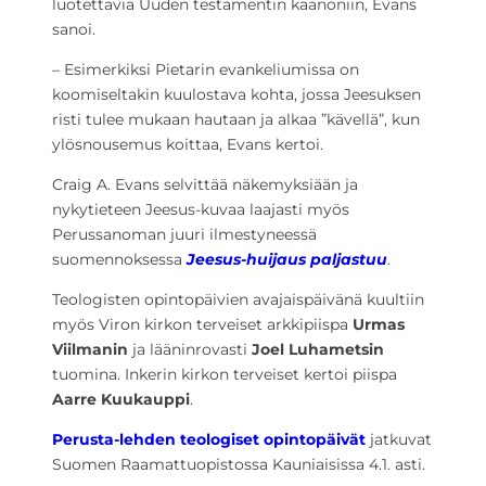
luotettavia Uuden testamentin kaanoniin, Evans
sanoi.
– Esimerkiksi Pietarin evankeliumissa on
koomiseltakin kuulostava kohta, jossa Jeesuksen
risti tulee mukaan hautaan ja alkaa ”kävellä”, kun
ylösnousemus koittaa, Evans kertoi.
Craig A. Evans selvittää näkemyksiään ja
nykytieteen Jeesus-kuvaa laajasti myös
Perussanoman juuri ilmestyneessä
suomennoksessa
Jeesus-huijaus paljastuu
.
Teologisten opintopäivien avajaispäivänä kuultiin
myös Viron kirkon terveiset arkkipiispa
Urmas
Viilmanin
ja lääninrovasti
Joel Luhametsin
tuomina. Inkerin kirkon terveiset kertoi piispa
Aarre Kuukauppi
.
Perusta-lehden teologiset opintopäivät
jatkuvat
Suomen Raamattuopistossa Kauniaisissa 4.1. asti.