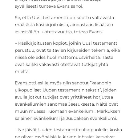
syvällisesti tunteva Evans sanoi.
Se, että Uusi testamentti on koottu valtavasta
määrästä käsikirjoituksia, ainoastaan lisää sen
asiasisällön luotettavuutta, toteaa Evans.
– Käsikirjoitusten kopiot, joihin Uusi testamentti
perustuu, ovat taitavien kirjureiden tekemiä, eikä
niissä ole edes huolimattomuusvirheitä. Tästä
ovat kaikki vakavasti otettavat tutkijat yhtä
mieltä.
Evans otti esille myös niin sanotut ”kaanonin
ulkopuoliset Uuden testamentin tekstit”, joiden
avulla jotkut tutkijat ovat yrittäneet horjuttaa
evankeliumien sanomaa Jeesuksesta. Näitä ovat
muun muassa Tuomaan evankeliumi, Markuksen
salainen evankeliumi ja Juudaksen evankeliumi.
– Ne jäivät Uuden testamentin ulkopuolelle, koska
ne olivat myöhäisiä ja kirkon johtajat katsoivat,