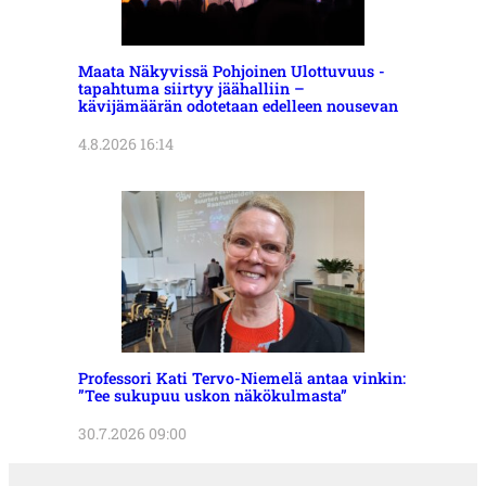
Maata Näkyvissä Pohjoinen Ulottuvuus -
tapahtuma siirtyy jäähalliin –
kävijämäärän odotetaan edelleen nousevan
4.8.2026 16:14
Professori Kati Tervo-Niemelä antaa vinkin:
”Tee sukupuu uskon näkökulmasta”
30.7.2026 09:00