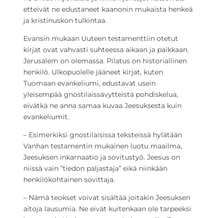
etteivät ne edustaneet kaanonin mukaista henkeä
ja kristinuskon tulkintaa.
Evansin mukaan Uuteen testamenttiin otetut
kirjat ovat vahvasti suhteessa aikaan ja paikkaan.
Jerusalem on olemassa. Pilatus on historiallinen
henkilö. Ulkopuolelle jääneet kirjat, kuten
Tuomaan evankeliumi, edustavat usein
yleisempää gnostilaissävytteistä pohdiskelua,
eivätkä ne anna samaa kuvaa Jeesuksesta kuin
evankeliumit.
– Esimerkiksi gnostilaisissa teksteissä hylätään
Vanhan testamentin mukainen luotu maailma,
Jeesuksen inkarnaatio ja sovitustyö. Jeesus on
niissä vain ”tiedon paljastaja” eikä niinkään
henkilökohtainen sovittaja.
– Nämä teokset voivat sisältää joitakin Jeesuksen
aitoja lausumia. Ne eivät kuitenkaan ole tarpeeksi