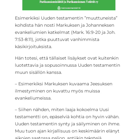
Esimerkiksi Uuden testamentin ”muuttuneista”
kohdista hän nosti Markuksen ja Johanneksen
evankeliumien katkelmat (Mark. 16:9-20 ja Joh.
7:53-8:11), jotka puuttuvat vanhimmista
käsikirjoituksista.
Hän totesi, että tällaiset lisäykset ovat kuitenkin
luotettavia ja sopusoinnussa Uuden testamentin
muun sisällön kanssa.
– Esimerkiksi Markuksen kuvaama Jeesuksen
ilmestyminen on kuvattu myös muissa
evankeliumeissa.
– Siihen nähden, miten laaja kokoelma Uusi
testamentti on, epäselviä kohtia on hyvin vähän.
Uuden testamentin synty ja säilyminen on ihme.
Muu tuon ajan kirjallisuus on keskimäärin elänyt
aikojen saatossa paljon, antiikin tekstejä