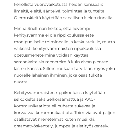
kehollista vuorovaikutusta heidän kanssaan:
ilmeitä, eleitä, ääntelyä, toimintaa ja tunteita.
Olemuskieltä käytetään sanallisen kielen rinnalla.
Minna Snellman kertoo, että lievempi
kehitysvamma ei ole rippikoulussa este
monipuoliselle toiminnalle ja keskustelulle, mutta
vaikeasti kehitysvammaisten rippikoulussa
opetusmenetelminä voidaan käyttää
samankaltaisia menetelmiä kuin aivan pienten
lasten kanssa. Silloin mukaan tarvitaan myös joku
nuorelle läheinen ihminen, joka osaa tulkita
nuorta.
Kehitysvammaisten rippikouluissa käytetään
selkokieltä sekä Selkoraamattua ja AAC-
kommunikaatiota eli puhetta tukevaa ja
korvaavaa kommunikaatiota. Toimivia ovat paljon
osallistavat menetelmät kuten musiikki,
draamatyöskentely, jumppa ja aistityöskentely.