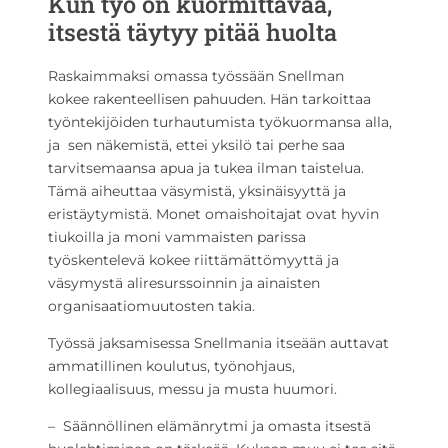
Kun työ on kuormittavaa,
itsestä täytyy pitää huolta
Raskaimmaksi omassa työssään Snellman
kokee rakenteellisen pahuuden. Hän tarkoittaa
työntekijöiden turhautumista työkuormansa alla,
ja sen näkemistä, ettei yksilö tai perhe saa
tarvitsemaansa apua ja tukea ilman taistelua.
Tämä aiheuttaa väsymistä, yksinäisyyttä ja
eristäytymistä. Monet omaishoitajat ovat hyvin
tiukoilla ja moni vammaisten parissa
työskentelevä kokee riittämättömyyttä ja
väsymystä aliresurssoinnin ja ainaisten
organisaatiomuutosten takia.
Työssä jaksamisessa Snellmania itseään auttavat
ammatillinen koulutus, työnohjaus,
kollegiaalisuus, messu ja musta huumori.
– Säännöllinen elämänrytmi ja omasta itsestä