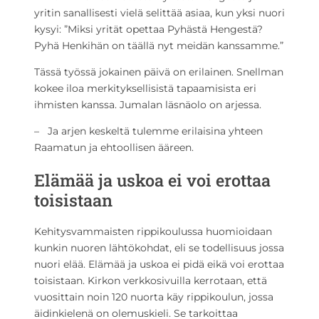
yritin sanallisesti vielä selittää asiaa, kun yksi nuori
kysyi: ”Miksi yrität opettaa Pyhästä Hengestä?
Pyhä Henkihän on täällä nyt meidän kanssamme.”
Tässä työssä jokainen päivä on erilainen. Snellman
kokee iloa merkityksellisistä tapaamisista eri
ihmisten kanssa. Jumalan läsnäolo on arjessa.
– Ja arjen keskeltä tulemme erilaisina yhteen
Raamatun ja ehtoollisen ääreen.
Elämää ja uskoa ei voi erottaa
toisistaan
Kehitysvammaisten rippikoulussa huomioidaan
kunkin nuoren lähtökohdat, eli se todellisuus jossa
nuori elää. Elämää ja uskoa ei pidä eikä voi erottaa
toisistaan. Kirkon verkkosivuilla kerrotaan, että
vuosittain noin 120 nuorta käy rippikoulun, jossa
äidinkielenä on olemuskieli. Se tarkoittaa