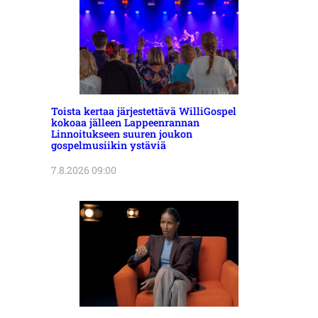
Toista kertaa järjestettävä WilliGospel
kokoaa jälleen Lappeenrannan
Linnoitukseen suuren joukon
gospelmusiikin ystäviä
7.8.2026 09:00