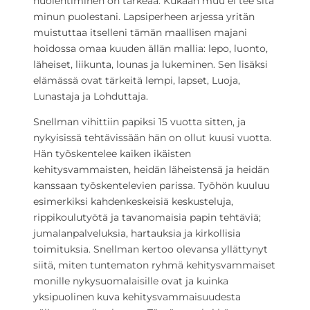
huolehtiminen on tärkeää. Kukaan muu ei tee sitä
minun puolestani. Lapsiperheen arjessa yritän
muistuttaa itselleni tämän maallisen majani
hoidossa omaa kuuden ällän mallia: lepo, luonto,
läheiset, liikunta, lounas ja lukeminen. Sen lisäksi
elämässä ovat tärkeitä lempi, lapset, Luoja,
Lunastaja ja Lohduttaja.
Snellman vihittiin papiksi 15 vuotta sitten, ja
nykyisissä tehtävissään hän on ollut kuusi vuotta.
Hän työskentelee kaiken ikäisten
kehitysvammaisten, heidän läheistensä ja heidän
kanssaan työskentelevien parissa. Työhön kuuluu
esimerkiksi kahdenkeskeisiä keskusteluja,
rippikoulutyötä ja tavanomaisia papin tehtäviä;
jumalanpalveluksia, hartauksia ja kirkollisia
toimituksia. Snellman kertoo olevansa yllättynyt
siitä, miten tuntematon ryhmä kehitysvammaiset
monille nykysuomalaisille ovat ja kuinka
yksipuolinen kuva kehitysvammaisuudesta