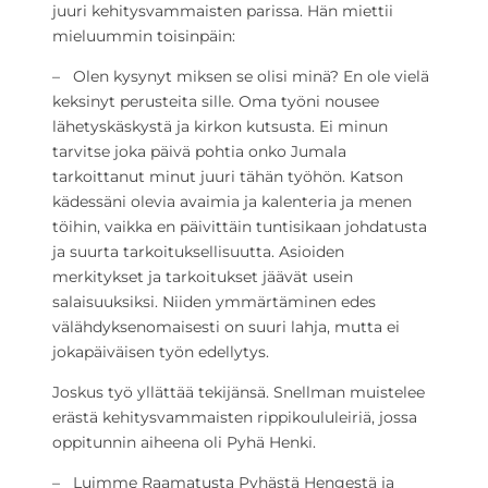
juuri kehitysvammaisten parissa. Hän miettii
mieluummin toisinpäin:
– Olen kysynyt miksen se olisi minä? En ole vielä
keksinyt perusteita sille. Oma työni nousee
lähetyskäskystä ja kirkon kutsusta. Ei minun
tarvitse joka päivä pohtia onko Jumala
tarkoittanut minut juuri tähän työhön. Katson
kädessäni olevia avaimia ja kalenteria ja menen
töihin, vaikka en päivittäin tuntisikaan johdatusta
ja suurta tarkoituksellisuutta. Asioiden
merkitykset ja tarkoitukset jäävät usein
salaisuuksiksi. Niiden ymmärtäminen edes
välähdyksenomaisesti on suuri lahja, mutta ei
jokapäiväisen työn edellytys.
Joskus työ yllättää tekijänsä. Snellman muistelee
erästä kehitysvammaisten rippikoululeiriä, jossa
oppitunnin aiheena oli Pyhä Henki.
– Luimme Raamatusta Pyhästä Hengestä ja