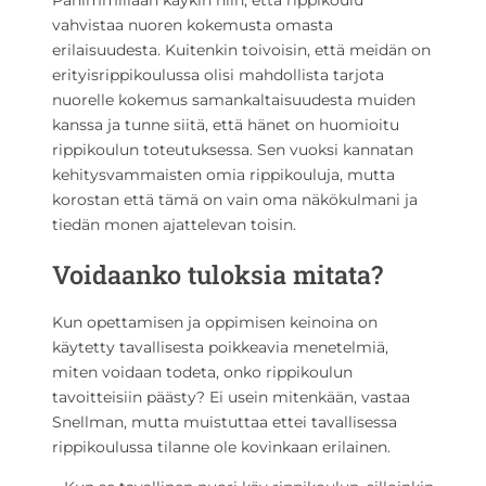
Pahimmillaan käykin niin, että rippikoulu
vahvistaa nuoren kokemusta omasta
erilaisuudesta. Kuitenkin toivoisin, että meidän on
erityisrippikoulussa olisi mahdollista tarjota
nuorelle kokemus samankaltaisuudesta muiden
kanssa ja tunne siitä, että hänet on huomioitu
rippikoulun toteutuksessa. Sen vuoksi kannatan
kehitysvammaisten omia rippikouluja, mutta
korostan että tämä on vain oma näkökulmani ja
tiedän monen ajattelevan toisin.
Voidaanko tuloksia mitata?
Kun opettamisen ja oppimisen keinoina on
käytetty tavallisesta poikkeavia menetelmiä,
miten voidaan todeta, onko rippikoulun
tavoitteisiin päästy? Ei usein mitenkään, vastaa
Snellman, mutta muistuttaa ettei tavallisessa
rippikoulussa tilanne ole kovinkaan erilainen.