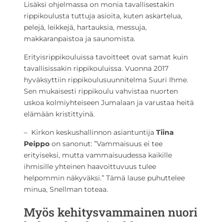
Lisäksi ohjelmassa on monia tavallisestakin
rippikoulusta tuttuja asioita, kuten askartelua,
pelejä, leikkejä, hartauksia, messuja,
makkaranpaistoa ja saunomista.
Erityisrippikouluissa tavoitteet ovat samat kuin
tavallisissakin rippikouluissa. Vuonna 2017
hyväksyttiin rippikoulusuunnitelma Suuri Ihme.
Sen mukaisesti rippikoulu vahvistaa nuorten
uskoa kolmiyhteiseen Jumalaan ja varustaa heitä
elämään kristittyinä.
– Kirkon keskushallinnon asiantuntija
Tiina
Peippo
on sanonut: ”Vammaisuus ei tee
erityiseksi, mutta vammaisuudessa kaikille
ihmisille yhteinen haavoittuvuus tulee
helpommin näkyväksi.” Tämä lause puhuttelee
minua, Snellman toteaa.
Myös kehitysvammainen nuori