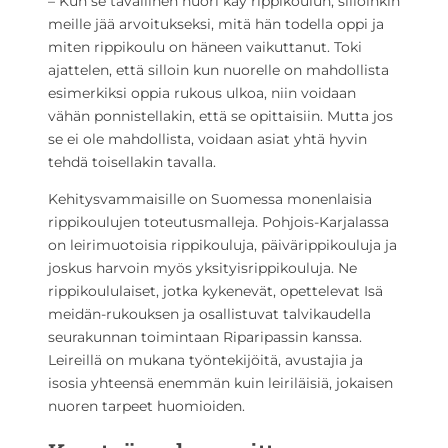
– Kun se tavallinen nuori käy rippikoulun, silloinkin
meille jää arvoitukseksi, mitä hän todella oppi ja
miten rippikoulu on häneen vaikuttanut. Toki
ajattelen, että silloin kun nuorelle on mahdollista
esimerkiksi oppia rukous ulkoa, niin voidaan
vähän ponnistellakin, että se opittaisiin. Mutta jos
se ei ole mahdollista, voidaan asiat yhtä hyvin
tehdä toisellakin tavalla.
Kehitysvammaisille on Suomessa monenlaisia
rippikoulujen toteutusmalleja. Pohjois-Karjalassa
on leirimuotoisia rippikouluja, päivärippikouluja ja
joskus harvoin myös yksityisrippikouluja. Ne
rippikoululaiset, jotka kykenevät, opettelevat Isä
meidän-rukouksen ja osallistuvat talvikaudella
seurakunnan toimintaan Riparipassin kanssa.
Leireillä on mukana työntekijöitä, avustajia ja
isosia yhteensä enemmän kuin leiriläisiä, jokaisen
nuoren tarpeet huomioiden.