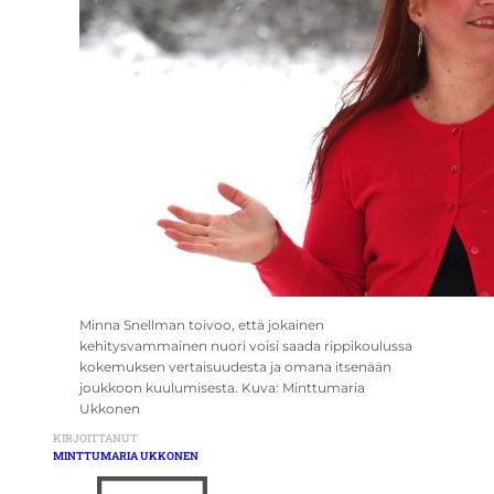
Minna Snellman toivoo, että jokainen
kehitysvammainen nuori voisi saada rippikoulussa
kokemuksen vertaisuudesta ja omana itsenään
joukkoon kuulumisesta. Kuva: Minttumaria
Ukkonen
KIRJOITTANUT
MINTTUMARIA UKKONEN