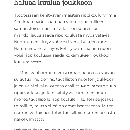
haluaa kuulua joukkoon
Kootessaan kehitysvammaisten rippikouluryhmiä
Snellman pyrkii saamaan yhteen suunnilleen
samanoloisia nuoria. Tällöin on suurempi
mahdollisuus saada rippikoulusta myös ystäviä.
Nuoruuteen liittyy vahvasti vertaisuuden tarve.
Hän toivoo, että myös kehitysvammainen nuori
voisi rippikoulussa saada kokemuksen joukkoon
kuulumisesta.
– Moni vanhempi toivoisi oman nuorensa voivan
sulautua muiden ns. tavallisten nuorten joukkoon
ja haluaisi siksi nuorensa osallistuvan integroituun
rippikouluun, jolloin kehitysvammainen nuori
menee tavalliselle rippikoululeirille. Toki se joskus
toimiikin, mutta siinä on omat haasteensa. Miten
nuoren vertaisuus toteutuu silloin nuoren omasta
näkökulmasta?