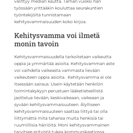
välittyy median kautta. Tämän vuoksi hän
työssään yrittääkin kouluttaa seurakuntien
työntekijöitä tunnistamaan
kehitysvammaisuuden koko kirjoa.
Kehitysvamma voi ilmetä
monin tavoin
Kehitysvammaisuudella tarkoitetaan vaikeutta
oppia ja ymmärtää asioita. Kehitysvamman aste
voi vaihdella vaikeasta vammasta lievään
vaikeuteen oppia asioita. Kehitysvamma ei ole
itsessään sairaus. Usein käytetään henkilön
toimintakykyyn perustuen lääketieteellistä
jaottelua lievään, keskivaikeaan, vaikeaan ja
syvään kehitysvammaisuuteen. Älylliseen
kehitysvammaisuuteen saattaa liittyä tai olla
liittymättä mitä tahansa muita henkisiä tai
ruumiillisia häiriöitä. Moni kehitysvammainen
tarvitsee erityistä tukea kommunikaatiossa.