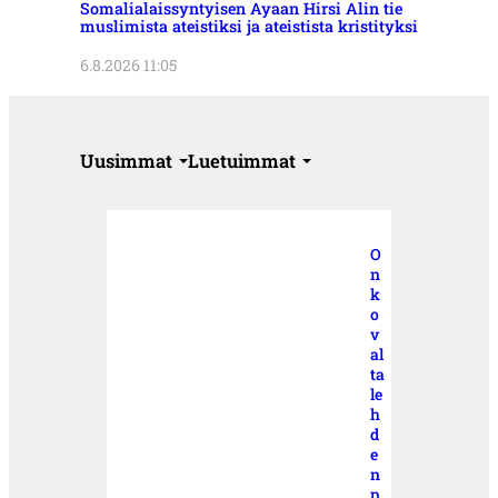
Somalialaissyntyisen Ayaan Hirsi Alin tie
muslimista ateistiksi ja ateistista kristityksi
6.8.2026 11:05
Uusimmat
Luetuimmat
O
n
k
o
v
al
ta
le
h
d
e
n
p