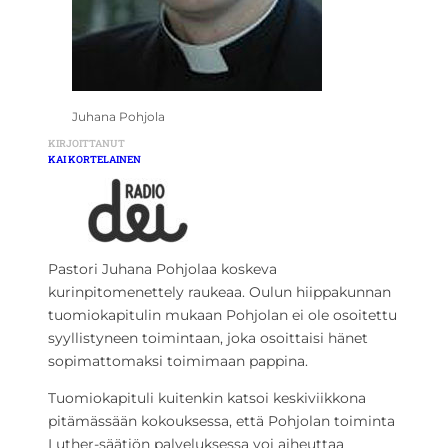
Juhana Pohjola
KIRJOITTANUT
KAI KORTELAINEN
Pastori Juhana Pohjolaa koskeva
kurinpitomenettely raukeaa. Oulun hiippakunnan
tuomiokapitulin mukaan Pohjolan ei ole osoitettu
syyllistyneen toimintaan, joka osoittaisi hänet
sopimattomaksi toimimaan pappina.
Tuomiokapituli kuitenkin katsoi keskiviikkona
pitämässään kokouksessa, että Pohjolan toiminta
Luther-säätiön palveluksessa voi aiheuttaa