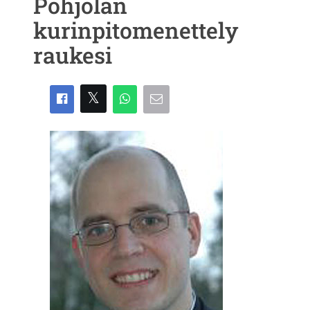
Pohjolan
kurinpitomenettely
raukesi