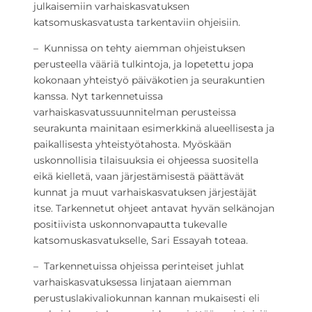
julkaisemiin varhaiskasvatuksen
katsomuskasvatusta tarkentaviin ohjeisiin.
– Kunnissa on tehty aiemman ohjeistuksen
perusteella vääriä tulkintoja, ja lopetettu jopa
kokonaan yhteistyö päiväkotien ja seurakuntien
kanssa. Nyt tarkennetuissa
varhaiskasvatussuunnitelman perusteissa
seurakunta mainitaan esimerkkinä alueellisesta ja
paikallisesta yhteistyötahosta. Myöskään
uskonnollisia tilaisuuksia ei ohjeessa suositella
eikä kielletä, vaan järjestämisestä päättävät
kunnat ja muut varhaiskasvatuksen järjestäjät
itse. Tarkennetut ohjeet antavat hyvän selkänojan
positiivista uskonnonvapautta tukevalle
katsomuskasvatukselle, Sari Essayah toteaa.
– Tarkennetuissa ohjeissa perinteiset juhlat
varhaiskasvatuksessa linjataan aiemman
perustuslakivaliokunnan kannan mukaisesti eli