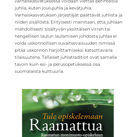
varhaiskasvatuksessa voidaan viettää perinteisiä
juhlia, kuten joulujuhla ja kevätjuhla.
Varhaiskasvatuksen järjestäjät päättävät juhlista ja
niiden sisällöstä. Erityisesti mainitaan, että juhlaan
mahdollisesti sisältyvän yksittäisen virren tai
hengellisen laulun laulamisen johdosta juhlaa ei
voida uskonnollisen suvaitsevaisuuden nimissä
pitää uskonnon harjoittamiseksi katsottavana
tilaisuutena. Tällaiset juhlatraditiot ovat samalla
tavoin kuin esi- ja perusopetuksessa osa
suomalaista kulttuuria.