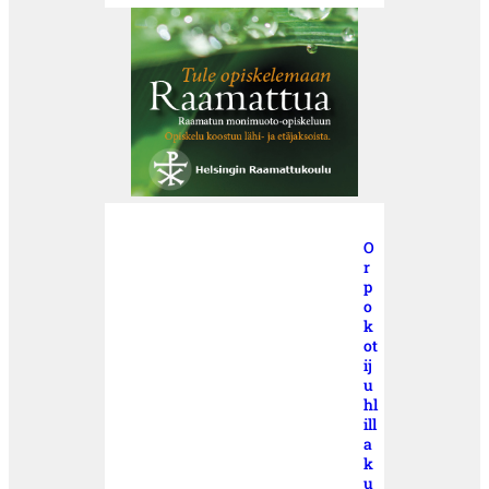
O
r
p
o
k
ot
ij
u
hl
ill
a
k
u