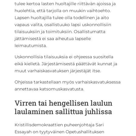
tulee kertoa lasten huoltajille riittävän ajoissa ja
huolehtia, että tarjolla on muukin vaihtoehto.
Lapsen huoltajilla tulee olla todellinen ja aito
vapaus valita, osallistuuko lapsi uskonnollisiin
tilaisuuksiin ja toimituksiin. Osallistumatta
jättämisestä ei saa aiheutua lapselle
leimautumista.
Uskonnollisia tilaisuuksia ei ohjeessa suositella
eikä kielletä. Järjestämisestä päättävät kunnat ja
muut varhaiskasvatuksen järjestäjät itse.
Ohjeissa tarkastellaan myös varhaiskasvatuksessa
annettavaa katsomuskasvatusta.
Virren tai hengellisen laulun
laulaminen sallittua juhlissa
Kristillisdemokraattien puheenjohtaja Sari
Essayah on tyytyväinen Opetushallituksen