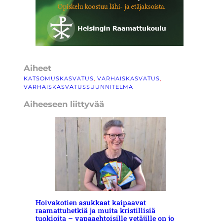
Aiheet
KATSOMUSKASVATUS
, 
VARHAISKASVATUS
, 
VARHAISKASVATUSSUUNNITELMA
Aiheeseen liittyvää
Hoivakotien asukkaat kaipaavat
raamattuhetkiä ja muita kristillisiä
tuokioita – vapaaehtoisille vetäjille on jo