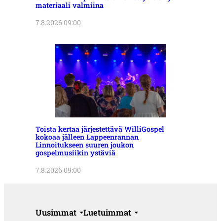
materiaali valmiina
7.8.2026 09:00
Toista kertaa järjestettävä WilliGospel
kokoaa jälleen Lappeenrannan
Linnoitukseen suuren joukon
gospelmusiikin ystäviä
7.8.2026 09:00
Uusimmat
Luetuimmat