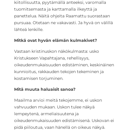
kiitollisuutta, pyytämällä anteeksi, varomalla
tuomitsemasta ja karttamalla ilkeyttä ja
panettelua. Näitä ohjeita Raamattu suorastaan
pursuaa. Otetaan ne vakavasti. Ja hyvä on välillä
lähteä lenkille.
Mitkä ovat hyvän elämän kulmakivet?
Vastaan kristinuskon näkökulmasta: usko
Kristukseen Vapahtajana, rehellisyys,
oikeudenmukaisuuden edistäminen, keskinäinen
kunnioitus, rakkauden tekojen tekeminen ja
kostamisen torjuminen.
Mitä muuta haluaisit sanoa?
Maailma arvioi meitä tekojemme, ei uskon
vahvuuden mukaan. Uskon tulee näkyä
lempeytenä, armeliaisuutena ja
oikeudenmukaisuuden edistämisenä. Uskovan ei
pidä piiloutua, vaan hänellä on oikeus näkyä.