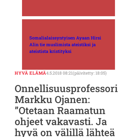
Somalialaissyntyisen Ayaan Hirsi
Alin tie muslimista ateistiksi ja
ateistista kristityksi
HYVÄ ELÄMÄ
4.5.2018 08:21
(päivitetty: 18:05)
Onnellisuusprofessori
Markku Ojanen:
”Otetaan Raamatun
ohjeet vakavasti. Ja
hyvä on välillä lähteä