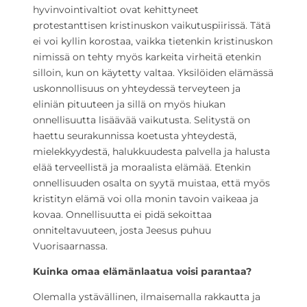
hyvinvointivaltiot ovat kehittyneet
protestanttisen kristinuskon vaikutuspiirissä. Tätä
ei voi kyllin korostaa, vaikka tietenkin kristinuskon
nimissä on tehty myös karkeita virheitä etenkin
silloin, kun on käytetty valtaa. Yksilöiden elämässä
uskonnollisuus on yhteydessä terveyteen ja
eliniän pituuteen ja sillä on myös hiukan
onnellisuutta lisäävää vaikutusta. Selitystä on
haettu seurakunnissa koetusta yhteydestä,
mielekkyydestä, halukkuudesta palvella ja halusta
elää terveellistä ja moraalista elämää. Etenkin
onnellisuuden osalta on syytä muistaa, että myös
kristityn elämä voi olla monin tavoin vaikeaa ja
kovaa. Onnellisuutta ei pidä sekoittaa
onniteltavuuteen, josta Jeesus puhuu
Vuorisaarnassa.
Kuinka omaa elämänlaatua voisi parantaa?
Olemalla ystävällinen, ilmaisemalla rakkautta ja