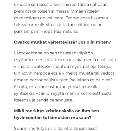
omassa silmässä olevan hirren takaa nähdään
pieni roska toisen silmässä. Omaan itseen
meneminen on vaikeata. Emme edes huomaa
tekevämme ilkeitä asioita tai selitämme ne
parhain päin – jopa Raamatulla.
Ovatko mutkat vältettävissä? Jos niin miten?
Lähtökohtana on sen tosiasian vilpitön
myöntäminen, että teemme sekä pieniä että isoja
virheitä. Joukkoon mahtuu myös pahoja tekoja.
On kovin helppoa etsiä virheitä muista tai vedota
omaan persoonallisuuteen ”sellainen minä olen”.
Ei riitä, että tunnustautuu yleisellä tasolla
syntiseksi, vaan on syytä mennä konkreettisesti
itseensä ja tehdä parannusta.
Mikä merkitys kristinuskolla on ihmisen
hyvinvointiin tutkimusten mukaan?
Suurin merkitys on sillä, että länsimaiset