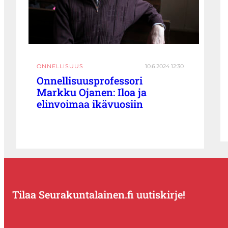
ONNELLISUUS
10.6.2024 12:30
Onnellisuusprofessori
Markku Ojanen: Iloa ja
elinvoimaa ikävuosiin
Tilaa Seurakuntalainen.fi uutiskirje!