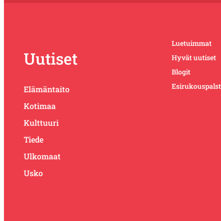
Luetuimmat
Uutiset
Hyvät uutiset
Blogit
Esirukouspals
Elämäntaito
Kotimaa
Kulttuuri
Tiede
Ulkomaat
Usko