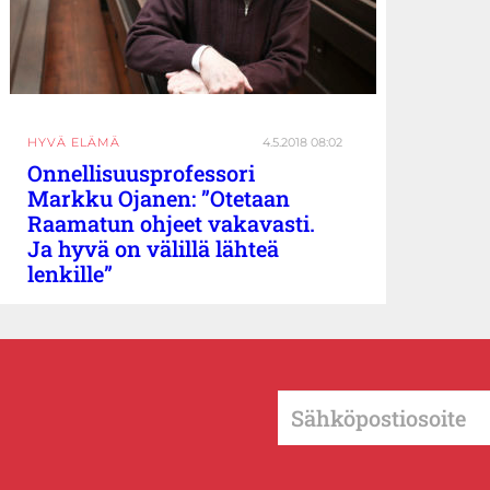
HYVÄ ELÄMÄ
4.5.2018 08:02
Onnellisuusprofessori
Markku Ojanen: ”Otetaan
Raamatun ohjeet vakavasti.
Ja hyvä on välillä lähteä
lenkille”