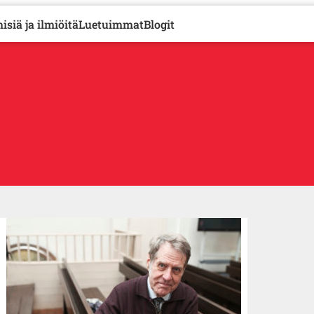
isiä ja ilmiöitä
Luetuimmat
Blogit