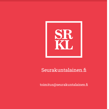
Seurakuntalainen.fi
toimitus@seurakuntalainen.fi