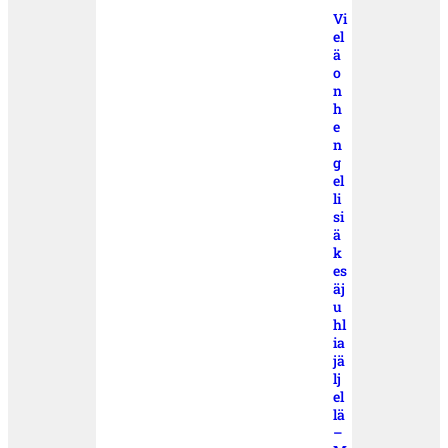
Vi
el
ä
o
n
h
e
n
g
el
li
si
ä
k
es
äj
u
hl
ia
jä
lj
el
lä
–