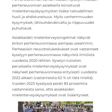
perheneuvonnan asiakkailla korostuvat
mielenterveyskysymysten lisäksi taloudellinen
huoli ja ahdistuneisuus. Myös vanhemmuuden
kysymykset, lähisuhdeväkivalta ja riippuvuudet
puhuttavat.
Asiakkaiden mielenterveysongelmat näkyvät
kirkon perheneuvonnassa aiempaa useammin.
Perheasiain neuvottelukeskukset ovat vastanneet
kyselyyn perheneuvonnassa näkyvistä ilmiöistä
vuodesta 2020 lähtien. Kyselyn tulosten
perusteella mielenterveyskysymykset ovat
näkyneet perheneuvonnassa erityisesti vuodesta
2022 alkaen (vastanneista 62 % oli tätä mieltä).
Vuoden 2023 kyselyssä peräti 83 prosenttia
vastanneista sanoi, että asiakkaiden
mielenterveyskysymykset ovat lisääntyneet.