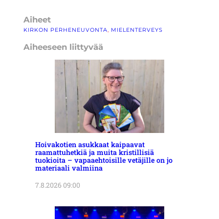
Aiheet
KIRKON PERHENEUVONTA
, 
MIELENTERVEYS
Aiheeseen liittyvää
Hoivakotien asukkaat kaipaavat
raamattuhetkiä ja muita kristillisiä
tuokioita – vapaaehtoisille vetäjille on jo
materiaali valmiina
7.8.2026 09:00