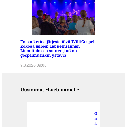
Toista kertaa järjestettävä WilliGospel
kokoaa jälleen Lappeenrannan
Linnoitukseen suuren joukon
gospelmusiikin ystäviä
7.8.2026 09:00
Uusimmat
Luetuimmat
O
n
k