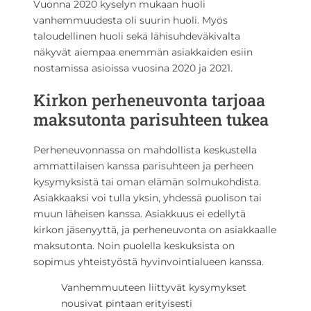
Vuonna 2020 kyselyn mukaan huoli
vanhemmuudesta oli suurin huoli. Myös
taloudellinen huoli sekä lähisuhdeväkivalta
näkyvät aiempaa enemmän asiakkaiden esiin
nostamissa asioissa vuosina 2020 ja 2021.
Kirkon perheneuvonta tarjoaa
maksutonta parisuhteen tukea
Perheneuvonnassa on mahdollista keskustella
ammattilaisen kanssa parisuhteen ja perheen
kysymyksistä tai oman elämän solmukohdista.
Asiakkaaksi voi tulla yksin, yhdessä puolison tai
muun läheisen kanssa. Asiakkuus ei edellytä
kirkon jäsenyyttä, ja perheneuvonta on asiakkaalle
maksutonta. Noin puolella keskuksista on
sopimus yhteistyöstä hyvinvointialueen kanssa.
Vanhemmuuteen liittyvät kysymykset
nousivat pintaan erityisesti