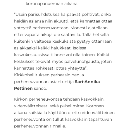
koronapandemian aikana.
”Usein parisuhdetukea kaipaavat pohtivat, onko
heidän asiansa niin akuutti, että kannattaa ottaa
yhteyttä perheneuvontaan. Monesti ajatellaan,
ettei vapaita aikoja ole saatavilla. Tällä hetkellä
kuitenkin valtaosa keskuksista pystyy ottamaan
asiakkaaksi kaikki halukkaat. Isoissa
kasvukeskuksissa tilanne voi olla toinen. Kaikki
keskukset tekevät myös palvelunohjausta, joten
kannattaa rohkeasti ottaa yhteyttä”,
Kirkkohallituksen perheasioiden ja
perheneuvonnan asiantuntija
Sari-Annika
Pettinen
sanoo.
Kirkon perheneuvontaa tehdään kasvokkain,
videovälitteisesti sekä puhelimitse. Koronan
aikana kaikkialla käyttöön otettu videovälitteinen
perheneuvonta on tullut kasvokkain tapahtuvan
perheneuvonnan rinnalle.