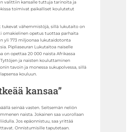
valittiin kansalle tuttuja tarinoita ja
kissa toimivat paikalliset koulutetut
et tukevat vähemmistöjä
, sillä lukutaito on
ti omakielinen opetus tuottaa parhaita
n yli 773 miljoonaa lukutaidotonta
isia. Pipliaseuran Lukutaitoa naiselle
a on opettaa 20 000 naista Afrikassa
 Tyttöjen ja naisten kouluttaminen
in tavoin ja monessa sukupolvessa, sillä
s lapsensa kouluun.
itkeää kansaa”
päällä seinää vasten. Seitsemän neliön
mmenen naista. Jokainen saa vuorollaan
liidulla. Jos epäonnistuu, saa yrittää
ttavat. Onnistumisille taputetaan.