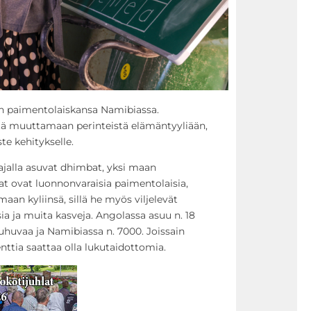
n paimentolaiskansa Namibiassa.
ä muuttamaan perinteistä elämäntyyliään,
e kehitykselle.
jalla asuvat dhimbat, yksi maan
 ovat luonnonvaraisia paimentolaisia,
an kyliinsä, sillä he myös viljelevät
a ja muita kasveja.
Angolassa asuu n. 18
uhuvaa ja Namibiassa n. 7000.
Joissain
enttia saattaa olla lukutaidottomia.