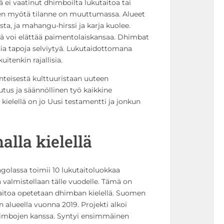
ei vaatinut dhimboilta lukutaitoa tai
en myötä tilanne on muuttumassa. Alueet
ista, ja mahangu-hirssi ja karja kuolee.
ä voi elättää paimentolaiskansaa. Dhimbat
ia tapoja selviytyä. Lukutaidottomana
itenkin rajallisia.
nteisestä kulttuuristaan uuteen
tus ja säännöllinen työ kaikkine
ielellä on jo Uusi testamentti ja jonkun
alla kielellä
ngolassa toimii 10 lukutaitoluokkaa
 valmistellaan tälle vuodelle
.
Tämä on
aitoa opetetaan dhimban kielellä. Suomen
ön alueella vuonna 2019. Projekti alkoi
himbojen kanssa. Syntyi ensimmäinen