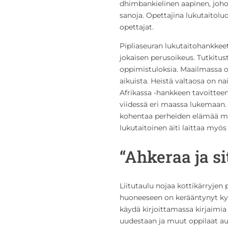
dhimbankielinen aapinen, johon 
sanoja. Opettajina lukutaitoluo
opettajat.
Pipliaseuran lukutaitohankke
jokaisen perusoikeus. Tutkitus
oppimistuloksia.
Maailmassa o
aikuista. Heistä valtaosa on na
Afrikassa -hankkeen tavoitteen
viidessä eri maassa lukemaan.
kohentaa perheiden elämää mon
lukutaitoinen äiti laittaa myö
“Ahkeraa ja s
Liitutaulu nojaa kottikärryjen 
huoneeseen on kerääntynyt ky
käydä kirjoittamassa kirjaimia 
uudestaan ja muut oppilaat au