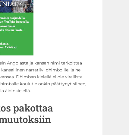
sin Angolasta ja kansan nimi tarkoittaa
t kansallinen narratiivi dhimboille, ja he
ansaa. Dhimban kielellä ei ole virallista
imballe koulutie onkin päättynyt siihen,
a äidinkielellä.
os pakottaa
muutoksiin