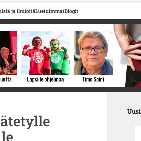
isiä ja ilmiöitä
Luetuimmat
Blogit
Uus
ätetylle
le