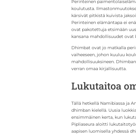
Perinteinen paimentolaiselämä 
koulutusta. Ilmastonmuutoks
kärsivät pitkistä kuivista jakso
Perinteinen elämäntapa ei enä
ovat pakotettuja etsimään uus
kansana mahdollisuudet ovat ku
Dhimbat ovat jo matkalla peri
vaiheeseen, johon kuuluu koulu
mahdollisuuksineen. Dhimban k
verran omaa kirjallisuutta.
Lukutaitoa om
Tällä hetkellä Namibiassa ja A
dhimban kielellä. Uusia luokkia
ensimmäinen kerta, kun lukut
Pipliaseura aloitti lukutaitoty
aapisen luomisella yhdessä d