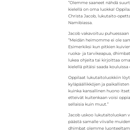
”Olemme saaneet nähdä suurta 
kielellä on oma luokka! Oppila
Christa Jacob, lukutaito-opet
Namibiassa.
Jacob vakavoituu puhuessaan 
”Meidän heimomme ei ole sama
Esimerkiksi kun pitkien kuivie
ruoka- ja tarvikeapua, dhimbat 
lukea ohjeita tai kirjoittaa o
kielellä pitäisi saada kouluissa
Oppilaat lukutaitoluokkiin löyt
kyläpäällikköjen ja paikalliste
kuinka kansallinen huono itset
etteivät kuitenkaan voisi oppi
sellaisia kuin muut.”
Jacob uskoo lukutaitoluokan 
päästä samalle viivalle muide
dhimbat olemme luonteeltamme 