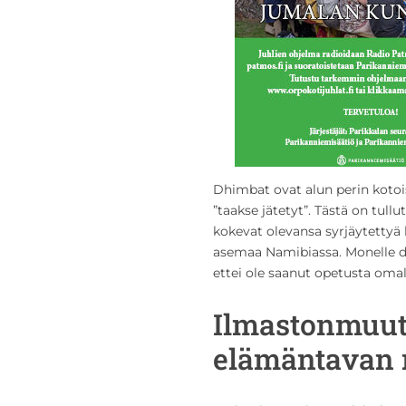
Dhimbat ovat alun perin kotoi
”taakse jätetyt”. Tästä on tullu
kokevat olevansa syrjäytettyä k
asemaa Namibiassa. Monelle dh
ettei ole saanut opetusta omall
Ilmastonmuut
elämäntavan 