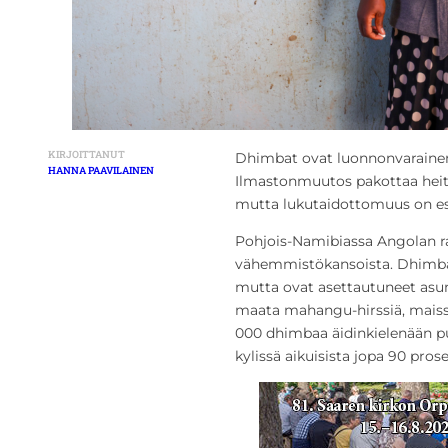
KIRJOITTANUT
Dhimbat ovat luonnonvaraine
HANNA PAAVILAINEN
Ilmastonmuutos pakottaa heit
mutta lukutaidottomuus on est
Pohjois-Namibiassa Angolan ra
vähemmistökansoista. Dhimbat
mutta ovat asettautuneet asuma
maata mahangu-hirssiä, maissi
000 dhimbaa äidinkielenään p
kylissä aikuisista jopa 90 pros