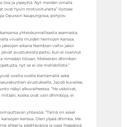
iloa ja ylpeyttä. Nyt meidän omalla
at ovat hyvin motivoituneita” iloitsee
taja Opuwon kaupungissa, pohjois-
kansansa yhteiskunnallisesta asemasta.
lla viivalla muiden heimojen kanssa.
n jaksojen aikana Nambian valtio jakoi
jäivät avustuksista paitsi, kun ei osannut
maa nimeään listaan. Mielestäni dhimban
 opetusta, nyt se ei ole mahdollista.”
yivät ovelta ovelle kiertämällä sekä
n seurakuntien avustuksella. Jacob kuvailee,
unto näkyi alkuvaiheessa. ”He uskoivat,
a mitään, koska ovat vain dhimboja, ei
voimauttavan yhteisöä. ”Tämä on askel
n kansojen kanssa. Olen ylpeä dhimba. Me
ahkeria, päättäväisiä ja jopa itsepäisiä