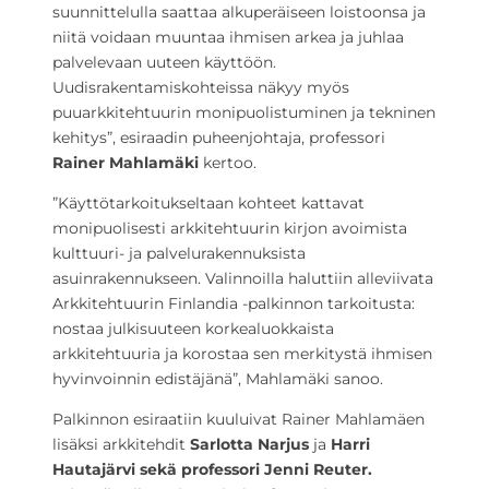
suunnittelulla saattaa alkuperäiseen loistoonsa ja
niitä voidaan muuntaa ihmisen arkea ja juhlaa
palvelevaan uuteen käyttöön.
Uudisrakentamiskohteissa näkyy myös
puuarkkitehtuurin monipuolistuminen ja tekninen
kehitys”, esiraadin puheenjohtaja, professori
Rainer Mahlamäki
kertoo.
”Käyttötarkoitukseltaan kohteet kattavat
monipuolisesti arkkitehtuurin kirjon avoimista
kulttuuri- ja palvelurakennuksista
asuinrakennukseen. Valinnoilla haluttiin alleviivata
Arkkitehtuurin Finlandia -palkinnon tarkoitusta:
nostaa julkisuuteen korkealuokkaista
arkkitehtuuria ja korostaa sen merkitystä ihmisen
hyvinvoinnin edistäjänä”, Mahlamäki sanoo.
Palkinnon esiraatiin kuuluivat Rainer Mahlamäen
lisäksi arkkitehdit
Sarlotta Narjus
ja
Harri
Hautajärvi sekä professori Jenni Reuter.