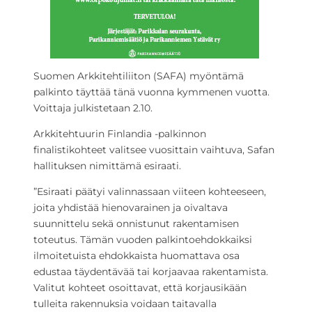
Suomen Arkkitehtiliiton (SAFA) myöntämä
palkinto täyttää tänä vuonna kymmenen vuotta.
Voittaja julkistetaan 2.10.
Arkkitehtuurin Finlandia -palkinnon
finalistikohteet valitsee vuosittain vaihtuva, Safan
hallituksen nimittämä esiraati.
”Esiraati päätyi valinnassaan viiteen kohteeseen,
joita yhdistää hienovarainen ja oivaltava
suunnittelu sekä onnistunut rakentamisen
toteutus. Tämän vuoden palkintoehdokkaiksi
ilmoitetuista ehdokkaista huomattava osa
edustaa täydentävää tai korjaavaa rakentamista.
Valitut kohteet osoittavat, että korjausikään
tulleita rakennuksia voidaan taitavalla