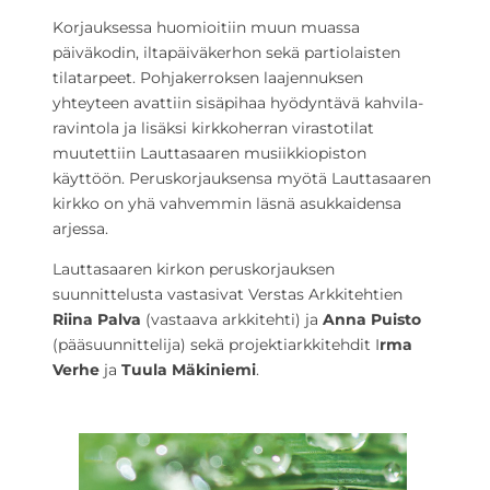
Korjauksessa huomioitiin muun muassa
päiväkodin, iltapäiväkerhon sekä partiolaisten
tilatarpeet. Pohjakerroksen laajennuksen
yhteyteen avattiin sisäpihaa hyödyntävä kahvila-
ravintola ja lisäksi kirkkoherran virastotilat
muutettiin Lauttasaaren musiikkiopiston
käyttöön. Peruskorjauksensa myötä Lauttasaaren
kirkko on yhä vahvemmin läsnä asukkaidensa
arjessa.
Lauttasaaren kirkon peruskorjauksen
suunnittelusta vastasivat Verstas Arkkitehtien
Riina Palva
(vastaava arkkitehti) ja
Anna Puisto
(pääsuunnittelija) sekä projektiarkkitehdit I
rma
Verhe
ja
Tuula Mäkiniemi
.