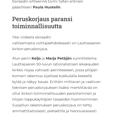
Esiraadin sihteerinä toimi Safan entinen
pääsihteeri
Paula Huotelin
.
Peruskorjaus paransi
toiminnallisuutta
Yksi viidestä esiraadin
valitsemasta voittajaehdokkaasti on Lauttasaaren
kirkon peruskorjaus.
Alun perin
Keijo
ja
Marja Petäjän
sunnittelema
Lauttasaaren 50-luvun rationalistisen aikakauden
kirkko nojaa vahvasti perinteeseen, jossa pitäjän
komein rakennus sijaitsee kukkulalla keskellä
kylää ja näkyy kauas. Erittäin mittavan ja vaativan
teknisen peruskorjauksen lisäksi merkittävää on
ollut kirkon toiminnallisuuden parantaminen ja
tilojen loppukäyttäjien tarpeiden huomioiminen.
Suojellun rakennuksen peruskorjaus on tehty
ammattitaitoisesti, pieteetillä ja hienovaraisesti.