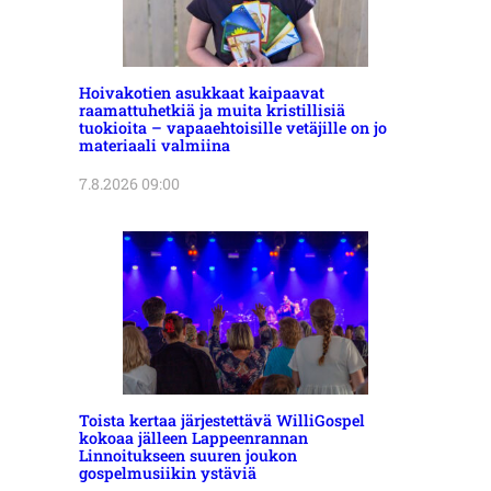
Hoivakotien asukkaat kaipaavat
raamattuhetkiä ja muita kristillisiä
tuokioita – vapaaehtoisille vetäjille on jo
materiaali valmiina
7.8.2026 09:00
Toista kertaa järjestettävä WilliGospel
kokoaa jälleen Lappeenrannan
Linnoitukseen suuren joukon
gospelmusiikin ystäviä