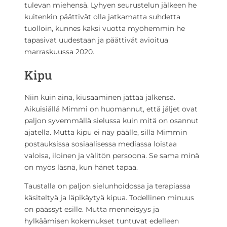
tulevan miehensä. Lyhyen seurustelun jälkeen he
kuitenkin päättivät olla jatkamatta suhdetta
tuolloin, kunnes kaksi vuotta myöhemmin he
tapasivat uudestaan ja päättivät avioitua
marraskuussa 2020.
Kipu
Niin kuin aina, kiusaaminen jättää jälkensä.
Aikuisiällä Mimmi on huomannut, että jäljet ovat
paljon syvemmällä sielussa kuin mitä on osannut
ajatella. Mutta kipu ei näy päälle, sillä Mimmin
postauksissa sosiaalisessa mediassa loistaa
valoisa, iloinen ja välitön persoona. Se sama minä
on myös läsnä, kun hänet tapaa.
Taustalla on paljon sielunhoidossa ja terapiassa
käsiteltyä ja läpikäytyä kipua. Todellinen minuus
on päässyt esille. Mutta menneisyys ja
hylkäämisen kokemukset tuntuvat edelleen