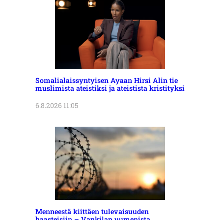
Somalialaissyntyisen Ayaan Hirsi Alin tie
muslimista ateistiksi ja ateistista kristityksi
6.8.2026 11:05
Menneestä kiittäen tulevaisuuden
haasteisiin – Vankilan uumenista