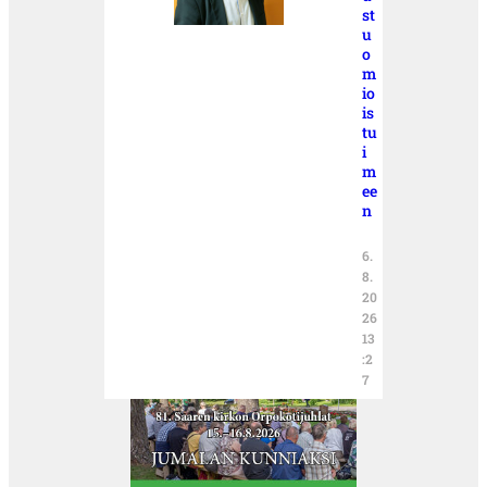
st
u
o
m
io
is
tu
i
m
ee
n
6.
8.
20
26
13
:2
7