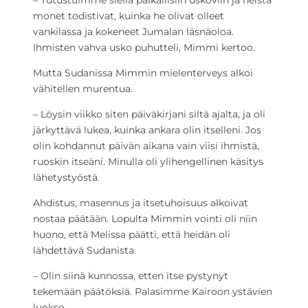
– Tutustuimme siellä paikallisiin uskoviin ja heistä
monet todistivat, kuinka he olivat olleet
vankilassa ja kokeneet Jumalan läsnäoloa.
Ihmisten vahva usko puhutteli, Mimmi kertoo.
Mutta Sudanissa Mimmin mielenterveys alkoi
vähitellen murentua.
– Löysin viikko siten päiväkirjani siltä ajalta, ja oli
järkyttävä lukea, kuinka ankara olin itselleni. Jos
olin kohdannut päivän aikana vain viisi ihmistä,
ruoskin itseäni. Minulla oli ylihengellinen käsitys
lähetystyöstä.
Ahdistus, masennus ja itsetuhoisuus alkoivat
nostaa päätään. Lopulta Mimmin vointi oli niin
huono, että Melissa päätti, että heidän oli
lähdettävä Sudanista.
– Olin siinä kunnossa, etten itse pystynyt
tekemään päätöksiä. Palasimme Kairoon ystävien
luokse.