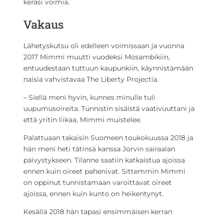
keräsi voimia.
Vakaus
Lähetyskutsu oli edelleen voimissaan ja vuonna
2017 Mimmi muutti vuodeksi Mosambikiin,
entuudestaan tuttuun kaupunkiin, käynnistämään
naisia vahvistavaa The Liberty Projectia.
– Siellä meni hyvin, kunnes minulle tuli
uupumusoireita. Tunnistin sisäistä vaativuuttani ja
että yritin liikaa, Mimmi muistelee.
Palattuaan takaisin Suomeen toukokuussa 2018 ja
hän meni heti tätinsä kanssa Jorvin sairaalan
päivystykseen. Tilanne saatiin katkaistua ajoissa
ennen kuin oireet pahenivat. Sittemmin Mimmi
on oppinut tunnistamaan varoittavat oireet
ajoissa, ennen kuin kunto on heikentynyt.
Kesällä 2018 hän tapasi ensimmäisen kerran