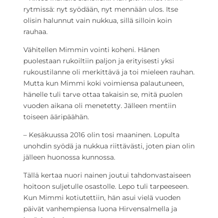
rytmissä: nyt syödään, nyt mennään ulos. Itse
olisin halunnut vain nukkua, sillä silloin koin
rauhaa.
Vähitellen Mimmin vointi koheni. Hänen
puolestaan rukoiltiin paljon ja erityisesti yksi
rukoustilanne oli merkittävä ja toi mieleen rauhan.
Mutta kun Mimmi koki voimiensa palautuneen,
hänelle tuli tarve ottaa takaisin se, mitä puolen
vuoden aikana oli menetetty. Jälleen mentiin
toiseen ääripäähän.
– Kesäkuussa 2016 olin tosi maaninen. Lopulta
unohdin syödä ja nukkua riittävästi, joten pian olin
jälleen huonossa kunnossa.
Tällä kertaa nuori nainen joutui tahdonvastaiseen
hoitoon suljetulle osastolle. Lepo tuli tarpeeseen.
Kun Mimmi kotiutettiin, hän asui vielä vuoden
päivät vanhempiensa luona Hirvensalmella ja