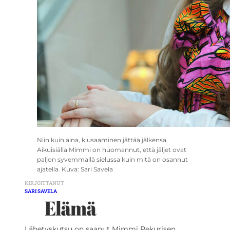
Niin kuin aina, kiusaaminen jättää jälkensä.
Aikuisiällä Mimmi on huomannut, että jäljet ovat
paljon syvemmällä sielussa kuin mitä on osannut
ajatella. Kuva: Sari Savela
KIRJOITTANUT
SARI SAVELA
Lähetyskutsu on saanut Mimmi Pekurisen