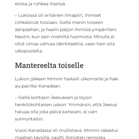
eloisa ja rohkea itsensä.
– Lukiossa oli erilainen ilmapiiri, ihmiset
rohkaisivat toisiaan. Siellä menin toiseen
ääripäähän, ja haalin paljon ihmisiä ympärilleni.
Nautin, kun sain miehiltä huomiota. Minulla ei
ollut omaa vahvaa identiteettiä, vaan hain sitä
ulkopuolelta.
Mantereelta toiselle
Lukion jälkeen Mimmi haikaili ulkomaille ja haki
au-pairiksi Kanadaan.
– Siellä kohtasin Jeesuksen ja löysin
henkilökohtaisen uskon. Ymmärsin, että Jeesus
haluaa olla joka päivä kanssani, ei vain
sunnuntaisin.
Vuosi Kanadassa oli mullistava. Mimmi rakastui
maahan täysillä, nautti ihmisten rennosta