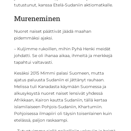
tutustunut, kanssa Etelä-Sudaniin aktiomatkalle.
Mureneminen
Nuoret naiset päättivät jäädä maahan
pidemmäksi ajaksi.
– Kuljimme rukoillen, mihin Pyhä Henki meidät
johdatti. Se oli ihanaa aikaa, ihmeitä ja merkkejä
tapahtui valtavasti.
Kesäksi 2015 Mimmi palasi Suomeen, mutta
ajatus paluusta Sudaniin ei jättänyt rauhaan.
Melissa tuli Kanadasta käymään Suomessa ja
alkusyksystä nuoret naiset lensivät yhdessä
Afrikkaan, Kairon kautta Sudaniin, tällä kertaa
islamilaiseen Pohjois-Sudaniin, Khartumiin.
Pohjoisessa ilmapiiri oli täysin toisenlainen kuin
etelässä, paljon raskaampi.