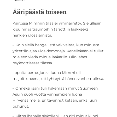
Ääripäästä toiseen
Kairossa Mimmin tilaa ei ymmärretty. Sielullisiin
kipuihin ja traumoihin tarjottiin lääkkeeksi
henkien ulosajamista.
– Koin siellä hengellistä väkivaltaa, kun minusta
yritettiin ajaa ulos demoneja. Kenellekään ei tullut
mieleen viedä minua lääkäriin. Olin lähes
psykoottisessa tilassa.
Lopulta perhe, jonka luona Mimmi oli
majoittuneena, otti yhteyttä hänen vanhempiinsa.
– Onneksi isäni tuli hakemaan minut Suomeen.
Asuin puoli vuotta vanhempieni luona
Hirvensalmella. En tavannut ketään, enkä juuri
puhunut.
– Kiitos ihanalle siskolleni. Hän piti minut kiinni