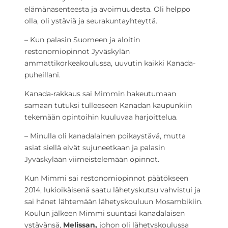
elämänasenteesta ja avoimuudesta. Oli helppo
olla, oli ystäviä ja seurakuntayhteyttä.
– Kun palasin Suomeen ja aloitin
restonomiopinnot Jyväskylän
ammattikorkeakoulussa, uuvutin kaikki Kanada-
puheillani.
Kanada-rakkaus sai Mimmin hakeutumaan
samaan tutuksi tulleeseen Kanadan kaupunkiin
tekemään opintoihin kuuluvaa harjoittelua.
– Minulla oli kanadalainen poikaystävä, mutta
asiat siellä eivät sujuneetkaan ja palasin
Jyväskylään viimeistelemään opinnot.
Kun Mimmi sai restonomiopinnot päätökseen
2014, lukioikäisenä saatu lähetyskutsu vahvistui ja
sai hänet lähtemään lähetyskouluun Mosambikiin.
Koulun jälkeen Mimmi suuntasi kanadalaisen
ystävänsä,
Melissan,
johon oli lähetyskoulussa