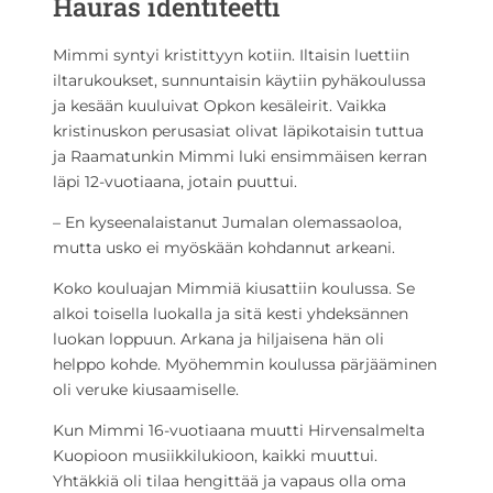
Hauras identiteetti
Mimmi syntyi kristittyyn kotiin. Iltaisin luettiin
iltarukoukset, sunnuntaisin käytiin pyhäkoulussa
ja kesään kuuluivat Opkon kesäleirit. Vaikka
kristinuskon perusasiat olivat läpikotaisin tuttua
ja Raamatunkin Mimmi luki ensimmäisen kerran
läpi 12-vuotiaana, jotain puuttui.
– En kyseenalaistanut Jumalan olemassaoloa,
mutta usko ei myöskään kohdannut arkeani.
Koko kouluajan Mimmiä kiusattiin koulussa. Se
alkoi toisella luokalla ja sitä kesti yhdeksännen
luokan loppuun. Arkana ja hiljaisena hän oli
helppo kohde. Myöhemmin koulussa pärjääminen
oli veruke kiusaamiselle.
Kun Mimmi 16-vuotiaana muutti Hirvensalmelta
Kuopioon musiikkilukioon, kaikki muuttui.
Yhtäkkiä oli tilaa hengittää ja vapaus olla oma