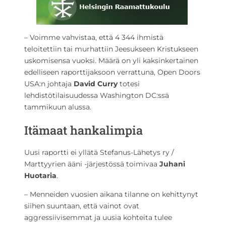
– Voimme vahvistaa, että 4 344 ihmistä
teloitettiin tai murhattiin Jeesukseen Kristukseen
uskomisensa vuoksi. Määrä on yli kaksinkertainen
edelliseen raporttijaksoon verrattuna, Open Doors
USA:n johtaja
David Curry
totesi
lehdistötilaisuudessa Washington DC:ssä
tammikuun alussa.
Itämaat hankalimpia
Uusi raportti ei yllätä Stefanus-Lähetys ry /
Marttyyrien ääni -järjestössä toimivaa
Juhani
Huotaria
.
– Menneiden vuosien aikana tilanne on kehittynyt
siihen suuntaan, että vainot ovat
aggressiivisemmat ja uusia kohteita tulee