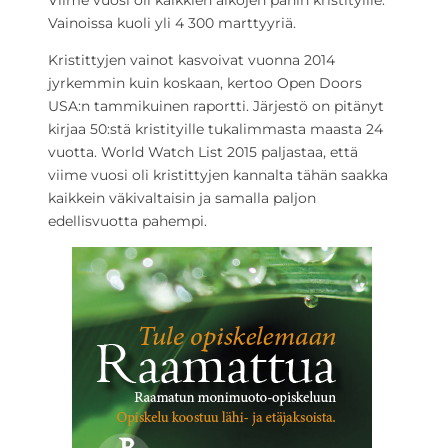
Viime vuosi oli kaikkien aikojen pahin kristityille.
Vainoissa kuoli yli 4 300 marttyyriä.
Kristittyjen vainot kasvoivat vuonna 2014
jyrkemmin kuin koskaan, kertoo Open Doors
USA:n tammikuinen raportti. Järjestö on pitänyt
kirjaa 50:stä kristityille tukalimmasta maasta 24
vuotta. World Watch List 2015 paljastaa, että
viime vuosi oli kristittyjen kannalta tähän saakka
kaikkein väkivaltaisin ja samalla paljon
edellisvuotta pahempi.