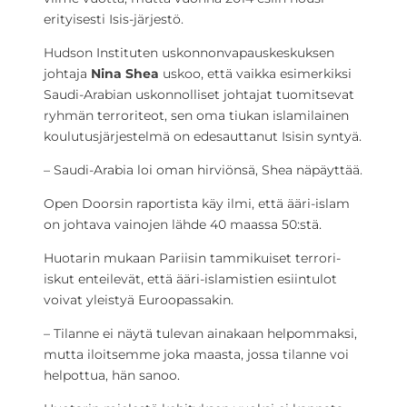
erityisesti Isis-järjestö.
Hudson Instituten uskonnonvapauskeskuksen
johtaja
Nina Shea
uskoo, että vaikka esimerkiksi
Saudi-Arabian uskonnolliset johtajat tuomitsevat
ryhmän terroriteot, sen oma tiukan islamilainen
koulutusjärjestelmä on edesauttanut Isisin syntyä.
– Saudi-Arabia loi oman hirviönsä, Shea näpäyttää.
Open Doorsin raportista käy ilmi, että ääri-islam
on johtava vainojen lähde 40 maassa 50:stä.
Huotarin mukaan Pariisin tammikuiset terrori-
iskut enteilevät, että ääri-islamistien esiintulot
voivat yleistyä Euroopassakin.
– Tilanne ei näytä tulevan ainakaan helpommaksi,
mutta iloitsemme joka maasta, jossa tilanne voi
helpottua, hän sanoo.