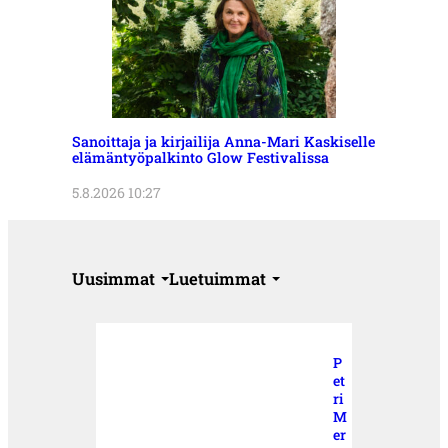
Sanoittaja ja kirjailija Anna-Mari Kaskiselle
elämäntyöpalkinto Glow Festivalissa
5.8.2026 10:27
Uusimmat
Luetuimmat
P
et
ri
M
er