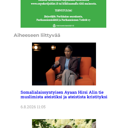
Aiheeseen liittyvää
Somalialaissyntyisen Ayaan Hirsi Alin tie
muslimista ateistiksi ja ateistista kristityksi
6.8.2026 11:05