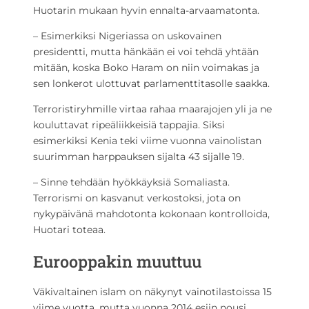
Huotarin mukaan hyvin ennalta-arvaamatonta.
– Esimerkiksi Nigeriassa on uskovainen
presidentti, mutta hänkään ei voi tehdä yhtään
mitään, koska Boko Haram on niin voimakas ja
sen lonkerot ulottuvat parlamenttitasolle saakka.
Terroristiryhmille virtaa rahaa maarajojen yli ja ne
kouluttavat ripeäliikkeisiä tappajia. Siksi
esimerkiksi Kenia teki viime vuonna vainolistan
suurimman harppauksen sijalta 43 sijalle 19.
– Sinne tehdään hyökkäyksiä Somaliasta.
Terrorismi on kasvanut verkostoksi, jota on
nykypäivänä mahdotonta kokonaan kontrolloida,
Huotari toteaa.
Eurooppakin muuttuu
Väkivaltainen islam on näkynyt vainotilastoissa 15
viime vuotta, mutta vuonna 2014 esiin nousi