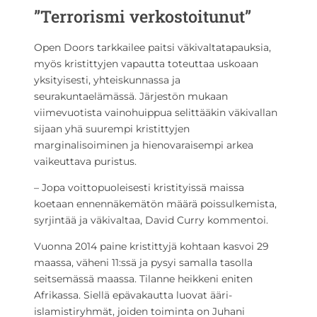
”Terrorismi verkostoitunut”
Open Doors tarkkailee paitsi väkivaltatapauksia,
myös kristittyjen vapautta toteuttaa uskoaan
yksityisesti, yhteiskunnassa ja
seurakuntaelämässä. Järjestön mukaan
viimevuotista vainohuippua selittääkin väkivallan
sijaan yhä suurempi kristittyjen
marginalisoiminen ja hienovaraisempi arkea
vaikeuttava puristus.
– Jopa voittopuoleisesti kristityissä maissa
koetaan ennennäkemätön määrä poissulkemista,
syrjintää ja väkivaltaa, David Curry kommentoi.
Vuonna 2014 paine kristittyjä kohtaan kasvoi 29
maassa, väheni 11:ssä ja pysyi samalla tasolla
seitsemässä maassa. Tilanne heikkeni eniten
Afrikassa. Siellä epävakautta luovat ääri-
islamistiryhmät, joiden toiminta on Juhani