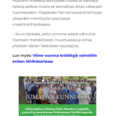
Huotarin mielestä kehityksen vuoksi ei kannata
lietsoa pelkoa mutta se kannattaa ottaa vakavasti
Suomessakin. Ylipäätään hän korostaa kristittyjen
ykseyden merkitystä nykyisessä
maailmantilanteessa.
– Se on tärkeää, jotta voimme seistä vahvoina
tilanteen mahdollisesti muuttuessa ja antaa
yhteisen äänen Jeesuksen seuraajina.
Lue myös:
Viime vuonna kristittyjä vainottiin
eniten lähihistoriassa