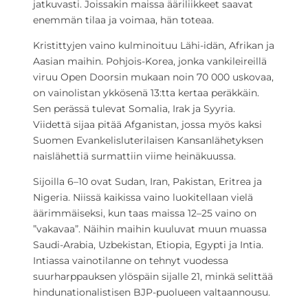
jatkuvasti. Joissakin maissa ääriliikkeet saavat
enemmän tilaa ja voimaa, hän toteaa.
Kristittyjen vaino kulminoituu Lähi-idän, Afrikan ja
Aasian maihin. Pohjois-Korea, jonka vankileireillä
viruu Open Doorsin mukaan noin 70 000 uskovaa,
on vainolistan ykkösenä 13:tta kertaa peräkkäin.
Sen perässä tulevat Somalia, Irak ja Syyria.
Viidettä sijaa pitää Afganistan, jossa myös kaksi
Suomen Evankelisluterilaisen Kansanlähetyksen
naislähettiä surmattiin viime heinäkuussa.
Sijoilla 6–10 ovat Sudan, Iran, Pakistan, Eritrea ja
Nigeria. Niissä kaikissa vaino luokitellaan vielä
äärimmäiseksi, kun taas maissa 12–25 vaino on
”vakavaa”. Näihin maihin kuuluvat muun muassa
Saudi-Arabia, Uzbekistan, Etiopia, Egypti ja Intia.
Intiassa vainotilanne on tehnyt vuodessa
suurharppauksen ylöspäin sijalle 21, minkä selittää
hindunationalistisen BJP-puolueen valtaannousu.