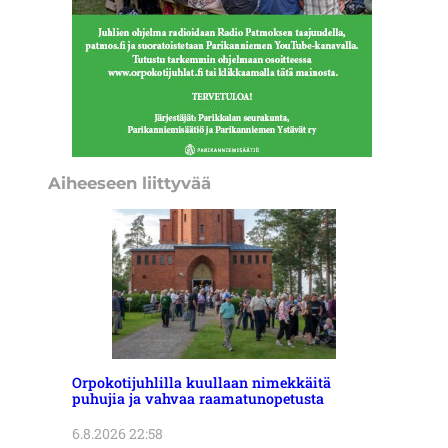
Aiheeseen liittyvää
Orpokotijuhlilla kuullaan nimekkäitä
puhujia ja vahvaa raamatunopetusta
6.8.2026 22:58