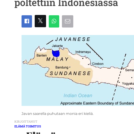
poltettiin Indonesiassa
Javan saarella puhutaan monia eri kieliä.
KIRJOITTANUT
ELÄMÄ TOIMITUS