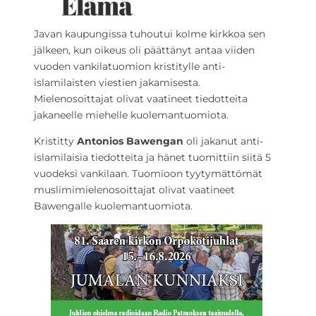
Javan kaupungissa tuhoutui kolme kirkkoa sen
jälkeen, kun oikeus oli päättänyt antaa viiden
vuoden vankilatuomion kristitylle anti-
islamilaisten viestien jakamisesta.
Mielenosoittajat olivat vaatineet tiedotteita
jakaneelle miehelle kuolemantuomiota.
Kristitty
Antonios Bawenga
n
oli jakanut anti-
islamilaisia tiedotteita ja hänet tuomittiin siitä 5
vuodeksi vankilaan. Tuomioon tyytymättömät
muslimimielenosoittajat olivat vaatineet
Bawengalle kuolemantuomiota.