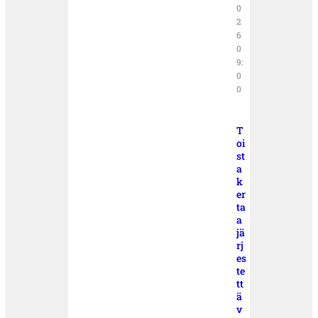
0
2
6
0
9:
0
0
T
oi
st
a
k
er
ta
a
jä
rj
es
te
tt
ä
v