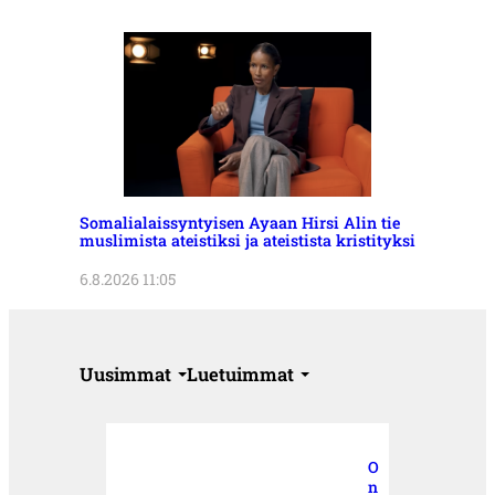
Somalialaissyntyisen Ayaan Hirsi Alin tie
muslimista ateistiksi ja ateistista kristityksi
6.8.2026 11:05
Uusimmat
Luetuimmat
O
n